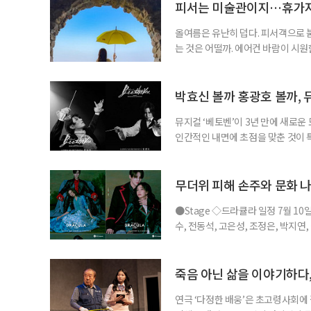
피서는 미술관이지…휴가지
올여름은 유난히 덥다. 피서객으로 
는 것은 어떨까. 에어컨 바람이 시
을 걷는 시간. 예술과 휴식을 함께 누
름 여행길, 자연과 예술을 함께 만날
드 강릉 여행을 계획하고 있다면 하
박효신 볼까 홍광호 볼까, 
뮤지컬 ‘베토벤’이 3년 만에 새로운
인간적인 내면에 초점을 맞춘 것이
을 맡아 화제를 더했다. ◇공연 소개
비히 반 베토벤 : 박효신, 홍광호, •
현, •프란츠 브렌타노 : 박시원, 최호
무더위 피해 손주와 문화 나
●Stage ◇드라큘라 일정 7월 10
수, 전동석, 고은성, 조정은, 박지연
라큘라’는 브램 스토커의 동명 소설을
작의 운명적인 사랑을 웅장한 음악과
은성이 새롭게 드라큘라 역에 합류해
죽음 아닌 삶을 이야기하다,
연극 ‘다정한 배웅’은 초고령사회에 