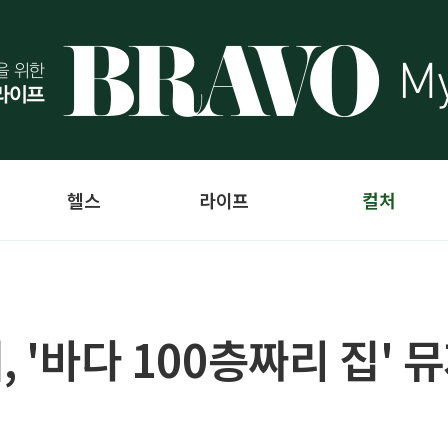
헬스
라이프
컬처
, '바다 100층짜리 집'