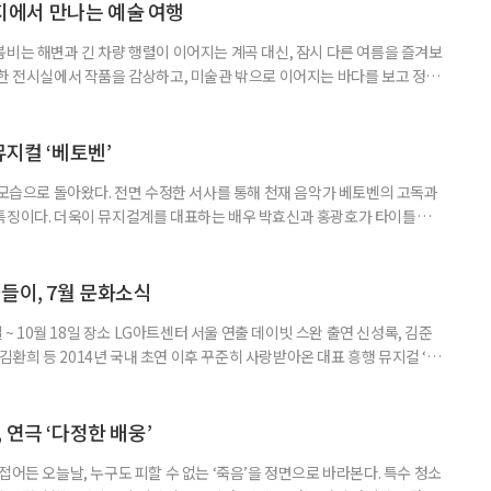
에서 만나는 예술 여행
붐비는 해변과 긴 차량 행렬이 이어지는 계곡 대신, 잠시 다른 여름을 즐겨보
원한 전시실에서 작품을 감상하고, 미술관 밖으로 이어지는 바다를 보고 정원
릴 수 있는 '미술관 피서'가 새로운 여름 여행의 선택지가 될 수 있다. 올여
 수 있는 미술관을 소개한다. ◆동해를 품은 예술 공간, 강릉 하슬라아트월
슬라아트월드는 빼놓기 아쉬운 곳이다. ‘하슬라’는 고구려·신라시
뮤지컬 ‘베토벤’
 모습으로 돌아왔다. 전면 수정한 서사를 통해 천재 음악가 베토벤의 고독과
 특징이다. 더욱이 뮤지컬계를 대표하는 배우 박효신과 홍광호가 타이틀롤
 일정 8월 11일까지 장소 세종문화회관 대극장 연출 길 메머트 출연 •루드
안토니 브렌타노 : 윤공주, 김지현, 김지우, •카스파 반 베토벤 : 신성민, 김도
중, •베티마 브렌타노 : 성민재, 유연정 등 러닝
들이, 7월 문화소식
일 ~ 10월 18일 장소 LG아트센터 서울 연출 데이빗 스완 출연 신성록, 김준
, 김환희 등 2014년 국내 초연 이후 꾸준히 사랑받아온 대표 흥행 뮤지컬 ‘드
 원작으로 한다. 400년 넘는 세월 동안 단 한 사람만을 사랑한 드라큘라 백
 화려한 무대로 그려낸다.이번 시즌에는 신성록, 김준수, 전동석에 이어 고
 각기 다른 매력의 드라큘라를 선보인다. 드라큘
 연극 ‘다정한 배웅’
접어든 오늘날, 누구도 피할 수 없는 ‘죽음’을 정면으로 바라본다. 특수 청소