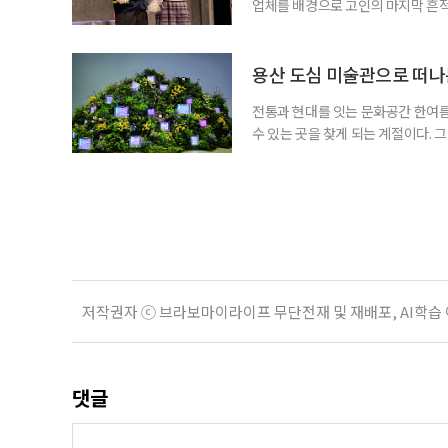
업체를 배경으로 고인의 마지막 흔적
할까, 그리고 남겨진 사람들은 어떤 
극이 향하는 곳은 오늘의 삶이다. ◇
아트홀 출연 •반춘배 : 장용, 서인석 
용산 도심 미술관으로 떠나
전통과 현대를 잇는 문화공간 한여름
수 있는 곳을 찾게 되는 계절이다. 
고, 차분한 전시실 안에서 계절을 
(APMA, Amorepacific Mu
통을 지키고 알리기 위해 공예품과 
저작권자 ⓒ 브라보마이라이프 무단전재 및 재배포, AI학습
댓글