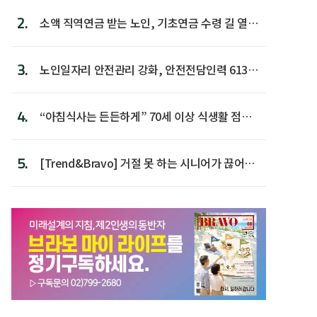
2.
소액 직역연금 받는 노인, 기초연금 수령 길 열린
다
3.
노인일자리 안전관리 강화, 안전전담인력 613명
첫 배치
4.
“아침식사는 든든하게” 70세 이상 식생활 점수
가장 높아
5.
[Trend&Bravo] 거절 못 하는 시니어가 끊어야
할 행동 5