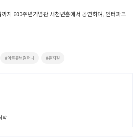
 15일까지 600주년기념관 새천년홀에서 공연하며, 인터파크
#아트큐브컴퍼니
#뮤지컬
 식탁