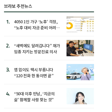
브라보 추천뉴스
1.
4050 1인 가구 ‘노후’ 걱정,
“노후 대비 자금 준비 어려
워”
2.
“새벽에도 달려갑니다” 재가
임종 지키는 방문진료 의사
3.
앱 없이도 택시 부릅니다
“120 전화 한 통이면 끝”
4.
“50대 이후 만남, ‘지금의
삶’ 함께할 사람 찾는 것”