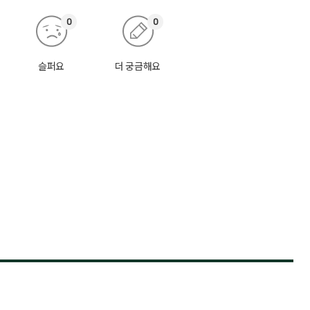
0
0
슬퍼요
더 궁금해요