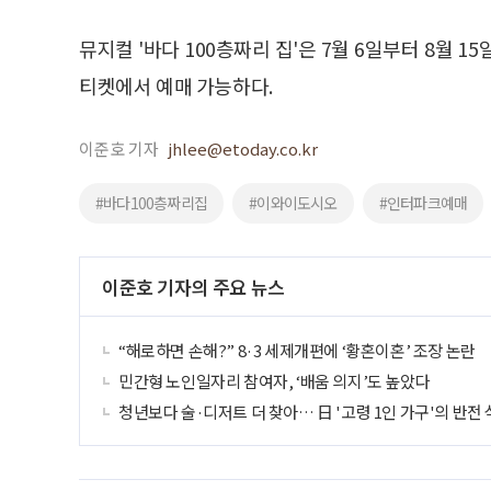
뮤지컬 '바다 100층짜리 집'은 7월 6일부터 8월
티켓에서 예매 가능하다.
이준호 기자
jhlee@etoday.co.kr
#바다100층짜리집
#이와이도시오
#인터파크예매
이준호 기자의 주요 뉴스
“해로하면 손해?” 8·3 세제개편에 ‘황혼이혼’ 조장 논란
민간형 노인일자리 참여자, ‘배움 의지’도 높았다
청년보다 술·디저트 더 찾아… 日 '고령 1인 가구'의 반전