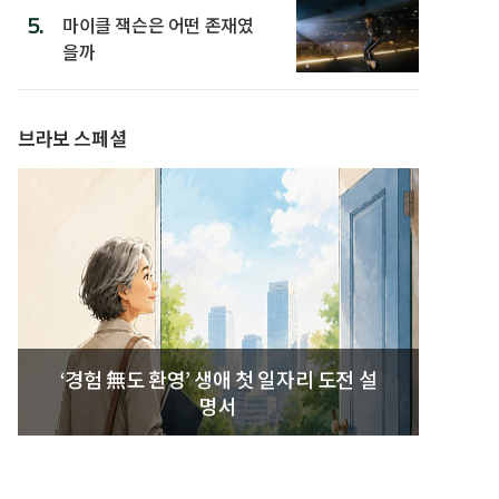
5.
마이클 잭슨은 어떤 존재였
을까
브라보 스페셜
‘경험 無도 환영’ 생애 첫 일자리 도전 설
명서