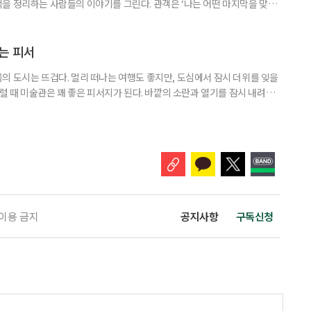
을 정리하는 사람들의 이야기를 그린다. 관객은 ‘나는 어떤 마지막을 맞이
시간을 견뎌낼까’ 스스로에게 묻게 된다. 죽음을 이야기하지만, 결국 이 연
공연 소개 일정 7월 26일까지(수·목·금 공연) 장소 KT&G 상상마당 대치
•박민재 & 한달수 : 정겨운, 금동현 •윤선영 : 서권
는 피서
의 도시는 뜨겁다. 멀리 떠나는 여행도 좋지만, 도심에서 잠시 더위를 잊을
그럴 때 미술관은 꽤 좋은 피서지가 된다. 바깥의 소란과 열기를 잠시 내려놓
잊을 수 있어서다. 이번에 찾은 곳은 서울 용산의 아모레퍼시픽미술관
seum of Art)이다. 미술관은 아모레퍼시픽 창업자 서성환 선대회장이 한국의 전
도자기를 수집한 데서 출발했다. 1979년 태평양박물관으로
 이용 금지
공지사항
구독신청