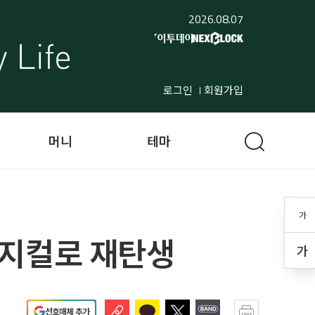
2026.08.07
로그인
회원가입
머니
테마
가
 뮤지컬로 재탄생
가
선호매체 추가