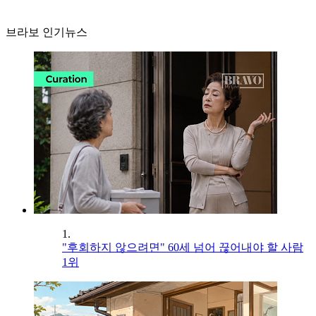
브라보 인기뉴스
1.
"후회하지 않으려면" 60세 넘어 끊어내야 할 사람
1위