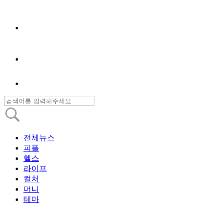
전체뉴스
피플
헬스
라이프
컬처
머니
테마