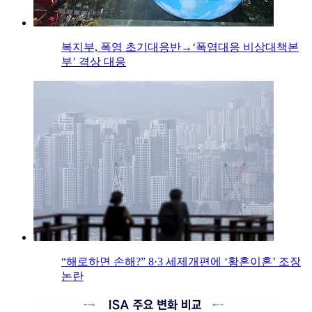
복지부, 폭염 초기대응반→‘폭염대응 비상대책본
부’ 격상 대응
“해로하면 손해?” 8·3 세제개편에 ‘황혼이혼’ 조장
논란