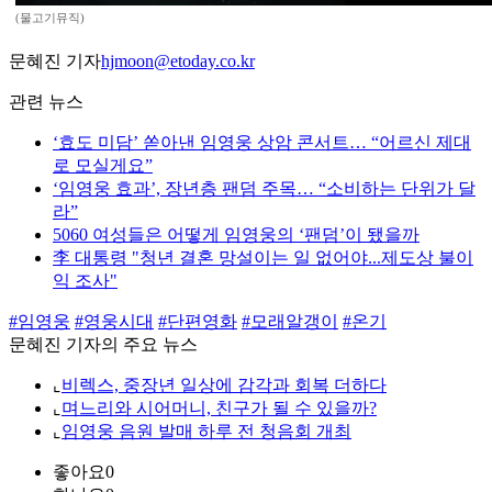
(물고기뮤직)
문혜진 기자
hjmoon@etoday.co.kr
관련 뉴스
‘효도 미담’ 쏟아낸 임영웅 상암 콘서트… “어르신 제대
로 모실게요”
‘임영웅 효과’, 장년층 팬덤 주목… “소비하는 단위가 달
라”
5060 여성들은 어떻게 임영웅의 ‘팬덤’이 됐을까
李 대통령 "청년 결혼 망설이는 일 없어야...제도상 불이
익 조사"
#임영웅
#영웅시대
#단편영화
#모래알갱이
#온기
문혜진 기자의 주요 뉴스
⌞
비렉스, 중장년 일상에 감각과 회복 더하다
⌞
며느리와 시어머니, 친구가 될 수 있을까?
⌞
임영웅 음원 발매 하루 전 청음회 개최
좋아요
0