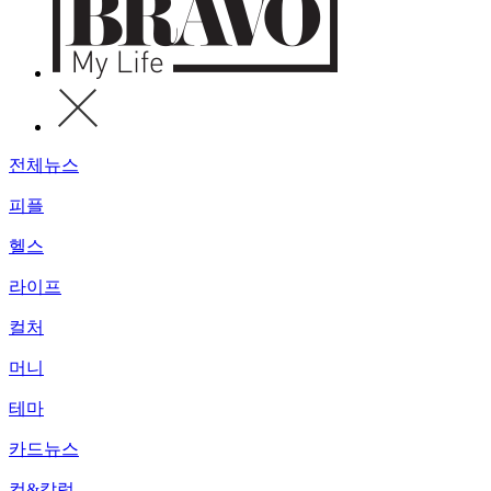
전체뉴스
피플
헬스
라이프
컬처
머니
테마
카드뉴스
컷&칼럼