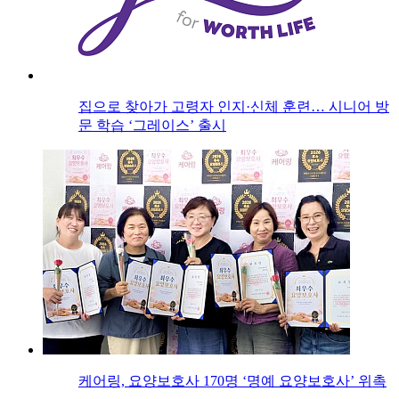
집으로 찾아가 고령자 인지·신체 훈련… 시니어 방
문 학습 ‘그레이스’ 출시
케어링, 요양보호사 170명 ‘명예 요양보호사’ 위촉