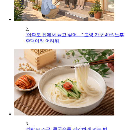
2.
‘아파도 집에서 늙고 싶어…’ 고령 가구 40% 노후
주택이라 어려워
3.
설탕 vs 소금, 콩국수를 건강하게 먹는 법