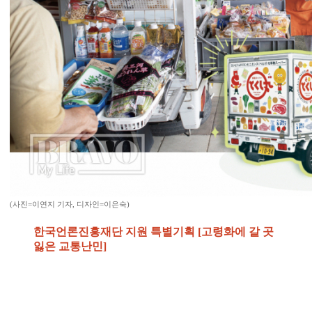
(사진=이연지 기자, 디자인=이은숙)
한국언론진흥재단 지원 특별기획 [고령화에 갈 곳
잃은 교통난민]