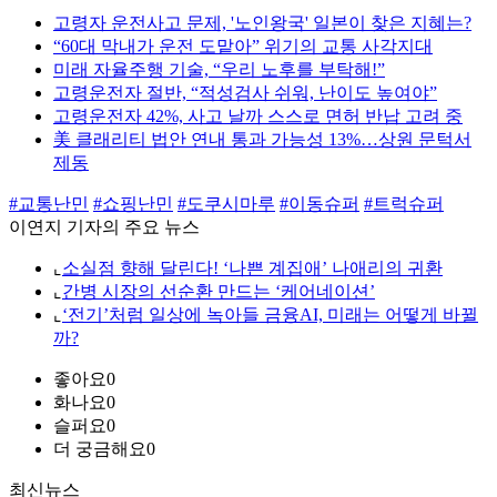
고령자 운전사고 문제, '노인왕국' 일본이 찾은 지혜는?
“60대 막내가 운전 도맡아” 위기의 교통 사각지대
미래 자율주행 기술, “우리 노후를 부탁해!”
고령운전자 절반, “적성검사 쉬워, 난이도 높여야”
고령운전자 42%, 사고 날까 스스로 면허 반납 고려 중
美 클래리티 법안 연내 통과 가능성 13%…상원 문턱서
제동
#교통난민
#쇼핑난민
#도쿠시마루
#이동슈퍼
#트럭슈퍼
이연지 기자의 주요 뉴스
⌞
소실점 향해 달린다! ‘나쁜 계집애’ 나애리의 귀환
⌞
간병 시장의 선순환 만드는 ‘케어네이션’
⌞
‘전기’처럼 일상에 녹아들 금융AI, 미래는 어떻게 바뀔
까?
좋아요
0
화나요
0
슬퍼요
0
더 궁금해요
0
최신뉴스