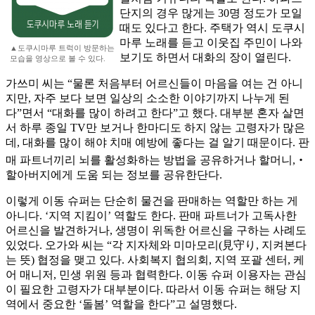
단지의 경우 많게는 30명 정도가 모일
때도 있다고 한다. 주택가 역시 도쿠시
마루 노래를 듣고 이웃집 주민이 나와
▲도쿠시마루 트럭이 방문하는
보기도 하면서 대화의 장이 열린다.
모습을 영상으로 볼 수 있다.
가쓰미 씨는 “물론 처음부터 어르신들이 마음을 여는 건 아니
지만, 자주 보다 보면 일상의 소소한 이야기까지 나누게 된
다”면서 “대화를 많이 하려고 한다”고 했다. 대부분 혼자 살면
서 하루 종일 TV만 보거나 한마디도 하지 않는 고령자가 많은
데, 대화를 많이 해야 치매 예방에 좋다는 걸 알기 때문이다. 판
매 파트너끼리 뇌를 활성화하는 방법을 공유하거나 할머니,‧
할아버지에게 도움 되는 정보를 공유한단다.
이렇게 이동 슈퍼는 단순히 물건을 판매하는 역할만 하는 게
아니다. ‘지역 지킴이’ 역할도 한다. 판매 파트너가 고독사한
어르신을 발견하거나, 생명이 위독한 어르신을 구하는 사례도
있었다. 오가와 씨는 “각 지자체와 미마모리(見守り, 지켜본다
는 뜻) 협정을 맺고 있다. 사회복지 협의회, 지역 포괄 센터, 케
어 매니저, 민생 위원 등과 협력한다. 이동 슈퍼 이용자는 관심
이 필요한 고령자가 대부분이다. 따라서 이동 슈퍼는 해당 지
역에서 중요한 ‘돌봄’ 역할을 한다”고 설명했다.