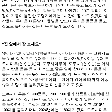
(やまのぶ) 와카바야시점까지는 걸어서 15분 남짓이었다. 태
풍이 온다는 예보가 무색하게 태양이 아주 높고 뜨겁게 걸려
있었다. 그늘 하나 없는 길을 걸으며 나에게는 15분 걸리는 이
길이 거동이 불편한 고령자에게는 1시간이 될 수도 있겠다 생
각했다. 무더운 여름날 이 햇빛을 맞으며 무거운 물품을 들고
집으로 돌아가는 길은 더욱 힘들게 느껴질 테다.
“집 앞에서 장 보세요”
‘슈퍼가 멀다, 날씨 영향을 받는다, 걷기가 어렵다’는 고령자들
을 위해 집 앞으로 슈퍼를 보내주는 회사가 있다. 이동 슈퍼 도
쿠시마루(とくし丸)다. 도쿠시마루의 ‘도쿠시’(とくし)는 어려
운 사람을 돕는 등 사회적으로 좋은 일에 참여하거나 돈을 내
놓는 사람이라는 뜻의 독지가(篤志家)의 ‘독지’에서 착안한 이
름이다. 앞으로 ‘쇼핑 난민’이라는 단어가 없어질 때까지 이동
슈퍼 차량 수를 늘리겠다는 미션을 가지고 있다.
도쿠시마루는 약 400품목, 1200~1500개의 상품을 경트럭에 싣
고 고령자의 집, 대문 바로 앞까지 간다. 이렇게 일본 전국 각지
를 돌아다니는 트럭은 2012년 도쿠시마루 설립 이후 2016년
100대를 돌파하더니, 2024년에는 1180대가 됐다. 도쿠시마루