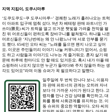
지역 지킴이, 도쿠시마루
‘도쿠도쿠도~쿠 도쿠시마루~’ 경쾌한 노래가 흘러나오는 트럭
이 아파트 입구에 멈춰 섰다. 9년 차 베테랑 판매 파트너인 가
쓰미(勝見) 씨가 트럭을 열고 뜨거운 햇빛을 가려줄 천막을 펼
친 뒤 어르신들이 편하도록 장바구니를 펼쳐뒀다. 하나둘 나온
어르신들은 ‘지난번에는 왜 안 나왔느냐’며 서로 안부를 묻기
도 했다. 65세인 오타 씨는 “노래를 들으면 왠지 나오고 싶어
요. 이곳은 주민들끼리 이야기 나눌 커뮤니티가 없어서, 쇼핑
도 하고 사람들과 이야기도 나누는 게 즐거워요. 혼자 살기 때
문에 하루에 한마디도 안 할 때도 있거든요. 혹시 내가 아플 때
쇼핑하러 나오지 않으면 누군가 들여다봐 주지 않을까 하는 생
각도 있어요”라며 이동 슈퍼가 꼭 필요하다고 말했다.
일주일에 두 번씩 만나다 보니, 이용자
와 판매 파트너의 관계는 오히려 자녀
보다 더 가까운 사이가 된다고 한다. 고
령자를 만나 건강 상태를 확인하고, 대
화를 통해 사회관계를 유지하는 것. 이
동 슈퍼의 중요한 역할이다. 오타 씨의
말처럼 커뮤니티 역할도 한다. 아파트