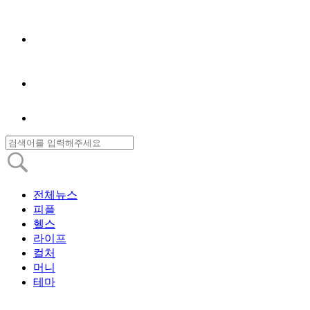
전체뉴스
피플
헬스
라이프
컬처
머니
테마