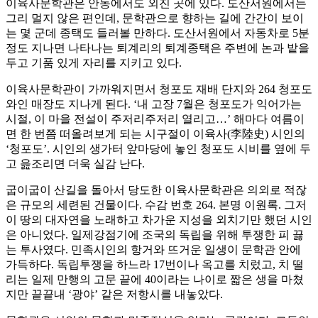
이육사문학관은 안동에서도 외진 곳에 있다. 도산서원에서는
그리 멀지 않은 편인데, 문학관으로 향하는 길에 간간이 보이
는 몇 군데 종택도 들러볼 만하다. 도산서원에서 자동차로 5분
정도 지나면 나타나는 퇴계리의 퇴계종택은 주변에 논과 밭을
두고 기품 있게 자리를 지키고 있다.
이육사문학관이 가까워지면서 청포도 재배 단지와 264 청포도
와인 매장도 지나게 된다. ‘내 고장 7월은 청포도가 익어가는
시절, 이 마을 전설이 주저리주저리 열리고…’ 해마다 여름이
면 한 번쯤 떠올려보게 되는 시구절이 이육사(李陸史) 시인의
‘청포도’. 시인의 생가터 앞마당에 놓인 청포도 시비를 옆에 두
고 읊조리면 더욱 실감 난다.
굽이굽이 산길을 돌아서 당도한 이육사문학관은 의외로 적잖
은 규모의 세련된 건물이다. 수감 번호 264. 본명 이원록. 그저
이 땅의 대자연을 노래하고 차가운 지성을 외치기만 했던 시인
은 아니었다. 일제강점기에 조국의 독립을 위해 투쟁한 피 끓
는 투사였다. 민족시인의 항거와 뜨거운 일생이 문학관 안에
가득하다. 독립투쟁을 하느라 17번이나 옥고를 치렀고, 치 떨
리는 일제 만행의 고문 끝에 40이라는 나이로 짧은 생을 마쳤
지만 끝끝내 ‘광야’ 같은 저항시를 내놓았다.