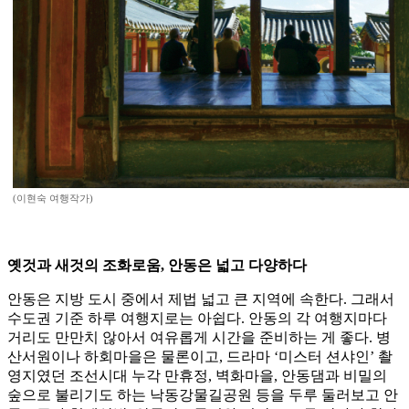
(이현숙 여행작가)
옛것과 새것의 조화로움, 안동은 넓고 다양하다
안동은 지방 도시 중에서 제법 넓고 큰 지역에 속한다. 그래서
수도권 기준 하루 여행지로는 아쉽다. 안동의 각 여행지마다
거리도 만만치 않아서 여유롭게 시간을 준비하는 게 좋다. 병
산서원이나 하회마을은 물론이고, 드라마 ‘미스터 션샤인’ 촬
영지였던 조선시대 누각 만휴정, 벽화마을, 안동댐과 비밀의
숲으로 불리기도 하는 낙동강물길공원 등을 두루 둘러보고 안