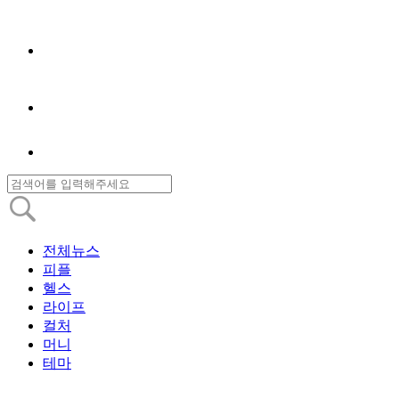
전체뉴스
피플
헬스
라이프
컬처
머니
테마