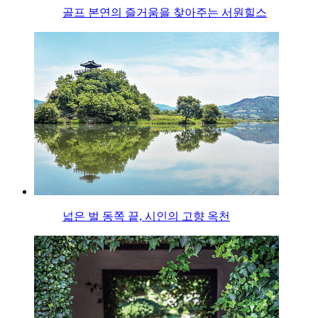
골프 본연의 즐거움을 찾아주는 서원힐스
넓은 벌 동쪽 끝, 시인의 고향 옥천