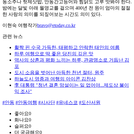
동소주나 헛제삿밥, 안동간고등어와 찜닭도 고루 맛봐야 한다.
밤에는 달빛 아래 월영교를 걸으며 400년 전 원이 엄마의 절절
한 사랑의 의미를 되짚어보는 시간도 의미 있다.
이현숙 여행작가
bravo@etoday.co.kr
관련 뉴스
활짝 핀 수국 가득한, 태평하고 안락한 태안의 여름
하루 여행으로 딱 좋은 당진의 깊은 맛
역사의 상흔과 평화 느끼는 하루, 관광명소로 거듭난 김
포
도시 소음을 벗어난 아득한 천년 절터, 원주
하늘도시 영종과 여행의 아이콘 김찬삼
李 대통령 "청년 결혼 망설이는 일 없어야...제도상 불이
익 조사"
#안동
#안동여행
#시사단
#유네스코
#도산서원
좋아요
0
화나요
0
슬퍼요
0
더 궁금해요
0