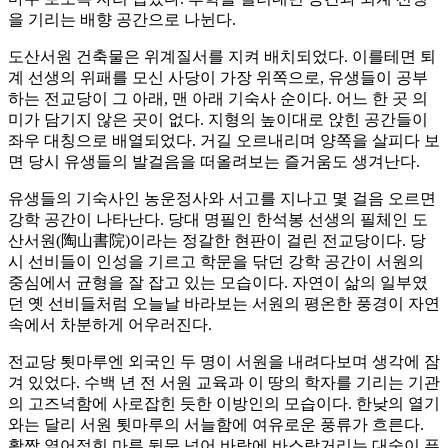
을 기리는 배향 공간으로 나뉜다.
도산서원 건축물은 위계질서를 지켜 배치되었다. 이를테면 퇴
계 선생의 위패를 모신 사당이 가장 위쪽으로, 유생들이 공부
하는 전교당이 그 아래, 맨 아래 기숙사 순이다. 어느 한 곳 의
미가 담기지 않은 곳이 없다. 지형의 높이대로 앉힌 공간들이
좌우 대칭으로 배열되었다. 거길 오르내리며 양쪽을 살피다 보
면 당시 유생들의 발걸음을 떠올려보는 즐거움도 생겨난다.
유생들의 기숙사인 농운정사와 서고를 지나고 몇 걸음 오르면
강학 공간이 나타난다. 당대 명필인 한석봉 선생의 필체인 도
산서원(陶山書院)이라는 정갈한 현판이 걸린 전교당이다. 당
시 선비들이 인성을 기르고 학문을 닦던 강학 공간이 서원의
중심에서 균형을 잘 잡고 있는 모습이다. 자연이 삶의 일부였
던 옛 선비들처럼 오늘날 바라보는 서원의 평온한 풍경이 자연
속에서 차분하게 어우러진다.
전교당 툇마루엔 외국인 두 명이 서원을 내려다보며 생각에 잠
겨 있었다. 수백 년 전 서원 교육과 이 땅의 학자를 기리는 기관
의 고즈넉함에 사로잡힌 듯한 이방인의 모습이다. 한낮의 열기
와는 달리 서원 툇마루의 서늘함에 여유로운 풍류가 흐른다.
활짝 열어젖힌 마루 뒷문 넘어 바람에 바스락거리는 대숲이 푸