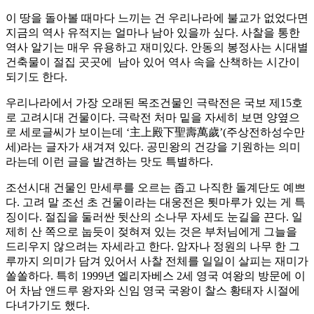
이 땅을 돌아볼 때마다 느끼는 건 우리나라에 불교가 없었다면
지금의 역사 유적지는 얼마나 남아 있을까 싶다. 사찰을 통한
역사 알기는 매우 유용하고 재미있다. 안동의 봉정사는 시대별
건축물이 절집 곳곳에 남아 있어 역사 속을 산책하는 시간이
되기도 한다.
우리나라에서 가장 오래된 목조건물인 극락전은 국보 제15호
로 고려시대 건물이다. 극락전 처마 밑을 자세히 보면 양옆으
로 세로글씨가 보이는데 ‘主上殿下聖壽萬歲’(주상전하성수만
세)라는 글자가 새겨져 있다. 공민왕의 건강을 기원하는 의미
라는데 이런 글을 발견하는 맛도 특별하다.
조선시대 건물인 만세루를 오르는 좁고 나직한 돌계단도 예쁘
다. 고려 말 조선 초 건물이라는 대웅전은 툇마루가 있는 게 특
징이다. 절집을 둘러싼 뒷산의 소나무 자세도 눈길을 끈다. 일
제히 산 쪽으로 눕듯이 젖혀져 있는 것은 부처님에게 그늘을
드리우지 않으려는 자세라고 한다. 암자나 정원의 나무 한 그
루까지 의미가 담겨 있어서 사찰 전체를 일일이 살피는 재미가
쏠쏠하다. 특히 1999년 엘리자베스 2세 영국 여왕의 방문에 이
어 차남 앤드루 왕자와 신임 영국 국왕이 찰스 황태자 시절에
다녀가기도 했다.