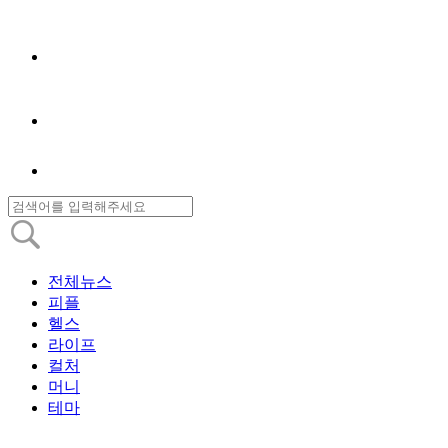
전체뉴스
피플
헬스
라이프
컬처
머니
테마