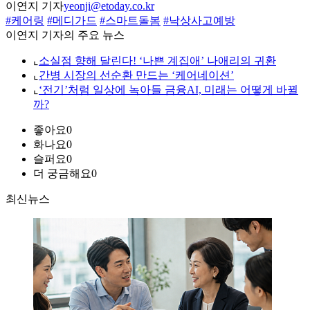
이연지 기자
yeonji@etoday.co.kr
#케어링
#메디가드
#스마트돌봄
#낙상사고예방
이연지 기자의 주요 뉴스
⌞
소실점 향해 달린다! ‘나쁜 계집애’ 나애리의 귀환
⌞
간병 시장의 선순환 만드는 ‘케어네이션’
⌞
‘전기’처럼 일상에 녹아들 금융AI, 미래는 어떻게 바뀔
까?
좋아요
0
화나요
0
슬퍼요
0
더 궁금해요
0
최신뉴스