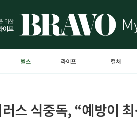
헬스
라이프
컬처
러스 식중독, “예방이 최