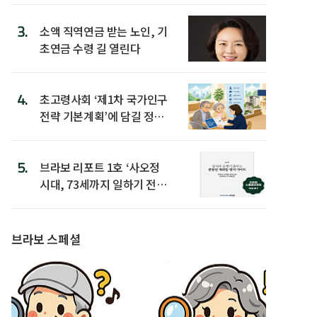
3.
소액 직역연금 받는 노인, 기
초연금 수령 길 열린다
4.
초고령사회 ‘제1차 국가인구
전략 기본계획’에 담길 정책
은
5.
브라보 리포트 1호 ‘사오정
시대, 73세까지 일하기 전략’
발간
브라보 스페셜