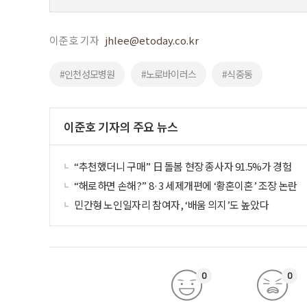
이준호 기자
jhlee@etoday.co.kr
#인천성모병원
#노로바이러스
#식중동
이준호 기자의 주요 뉴스
“추천했더니 구매” 日 돌봄 현장 종사자 91.5%가 경험
“해로하면 손해?” 8·3 세제개편에 ‘황혼이혼’ 조장 논란
민간형 노인일자리 참여자, ‘배움 의지’도 높았다
0
0