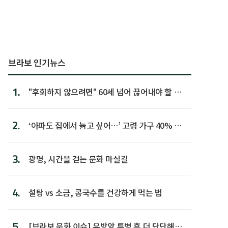
브라보 인기뉴스
1.
"후회하지 않으려면" 60세 넘어 끊어내야 할 사
람 1위
2.
‘아파도 집에서 늙고 싶어…’ 고령 가구 40% 노
후 주택이라 어...
3.
광명, 시간을 걷는 문화 마실길
4.
설탕 vs 소금, 콩국수를 건강하게 먹는 법
5.
[브라보 문화 이슈] 유방암 투병 후 더 단단해진