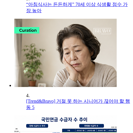
“아침식사는 든든하게” 70세 이상 식생활 점수 가
장 높아
4.
[Trend&Bravo] 거절 못 하는 시니어가 끊어야 할 행
동 5