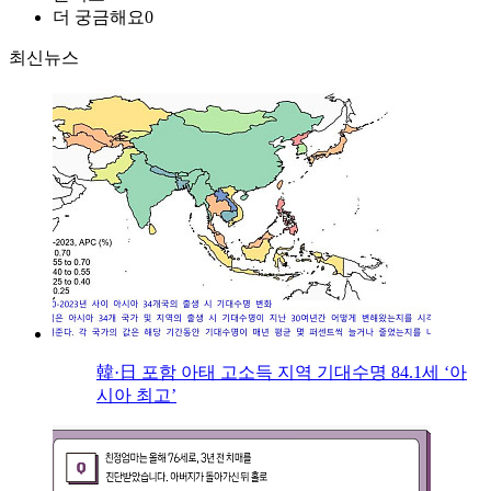
더 궁금해요
0
최신뉴스
韓·日 포함 아태 고소득 지역 기대수명 84.1세 ‘아
시아 최고’