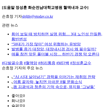
[도움말 정성훈 화순전남대학교병원 혈액내과 교수]
손효정 기자
shjlife@etoday.co.kr
관련 뉴스
휘어 보일 때 방치하면 실명 위험… 3대 노인성 안질환,
황반변성
“50대가 가장 많아” 여성 위협하는 유방암
발병률 증가 대장암, 대장내시경 검사 왜 필수일까?
애플 참전 앞둔 폴더블 시장… 하반기 경쟁 막 오른다
#다발골수종
#혈액암
#허리통증
#M단백
#정성훈교수
손효정 기자의 주요 뉴스
⌞
“AI 시대 살아남기” 경력을 이어가는 재취업 전략
⌞
여름 끝자락, 놓치면 아쉬운 8월 문화소식
⌞
故 김광석과 청춘의 기억 속으로, 뮤지컬 ‘그날들’
좋아요
0
화나요
0
슬퍼요
0