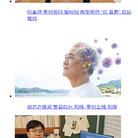
미술관 투어하다 발바닥 찌릿하면 ‘이 질환’ 의심
해야
파킨슨병과 헷갈리는 치매, 루이소체 치매