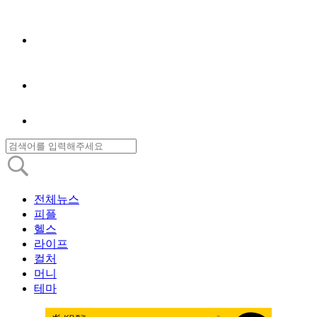
전체뉴스
피플
헬스
라이프
컬처
머니
테마