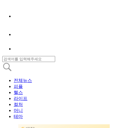
전체뉴스
피플
헬스
라이프
컬처
머니
테마