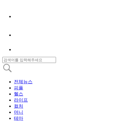
전체뉴스
피플
헬스
라이프
컬처
머니
테마