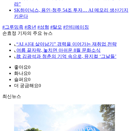
라”
SK하이닉스, 용인·청주 54조 투자… AI 메모리 생산기지
키운다
#그루밍족
#중년
#성형
#탈모
#안티에이징
손효정 기자의 주요 뉴스
⌞
“AI 시대 살아남기” 경력을 이어가는 재취업 전략
⌞
여름 끝자락, 놓치면 아쉬운 8월 문화소식
⌞
故 김광석과 청춘의 기억 속으로, 뮤지컬 ‘그날들’
좋아요
0
화나요
0
슬퍼요
0
더 궁금해요
0
최신뉴스