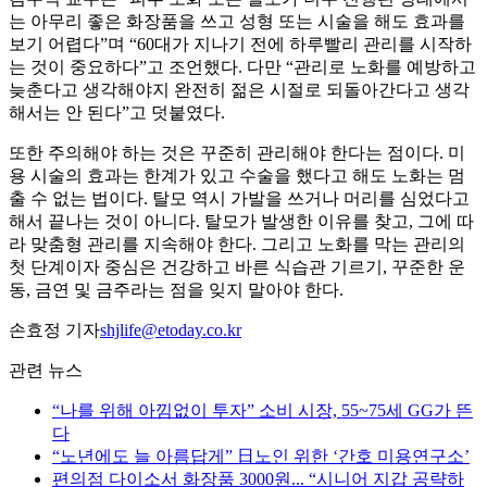
는 아무리 좋은 화장품을 쓰고 성형 또는 시술을 해도 효과를
보기 어렵다”며 “60대가 지나기 전에 하루빨리 관리를 시작하
는 것이 중요하다”고 조언했다. 다만 “관리로 노화를 예방하고
늦춘다고 생각해야지 완전히 젊은 시절로 되돌아간다고 생각
해서는 안 된다”고 덧붙였다.
또한 주의해야 하는 것은 꾸준히 관리해야 한다는 점이다. 미
용 시술의 효과는 한계가 있고 수술을 했다고 해도 노화는 멈
출 수 없는 법이다. 탈모 역시 가발을 쓰거나 머리를 심었다고
해서 끝나는 것이 아니다. 탈모가 발생한 이유를 찾고, 그에 따
라 맞춤형 관리를 지속해야 한다. 그리고 노화를 막는 관리의
첫 단계이자 중심은 건강하고 바른 식습관 기르기, 꾸준한 운
동, 금연 및 금주라는 점을 잊지 말아야 한다.
손효정 기자
shjlife@etoday.co.kr
관련 뉴스
“나를 위해 아낌없이 투자” 소비 시장, 55~75세 GG가 뜬
다
“노년에도 늘 아름답게” 日노인 위한 ‘간호 미용연구소’
편의점 다이소서 화장품 3000원... “시니어 지갑 공략하