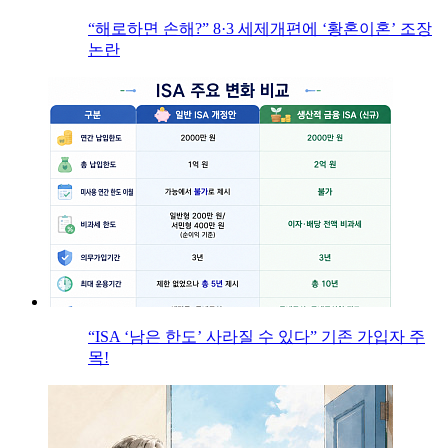
“해로하면 손해?” 8·3 세제개편에 ‘황혼이혼’ 조장
논란
“ISA ‘남은 한도’ 사라질 수 있다” 기존 가입자 주
목!