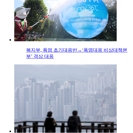
복지부, 폭염 초기대응반→‘폭염대응 비상대책본
부’ 격상 대응