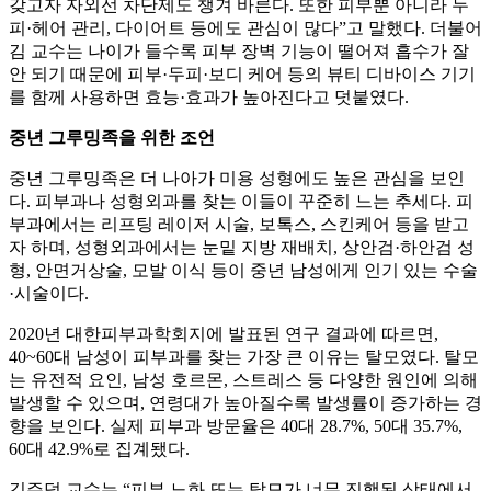
갖고자 자외선 차단제도 챙겨 바른다. 또한 피부뿐 아니라 두
피·헤어 관리, 다이어트 등에도 관심이 많다”고 말했다. 더불어
김 교수는 나이가 들수록 피부 장벽 기능이 떨어져 흡수가 잘
안 되기 때문에 피부·두피·보디 케어 등의 뷰티 디바이스 기기
를 함께 사용하면 효능·효과가 높아진다고 덧붙였다.
중년 그루밍족을 위한 조언
중년 그루밍족은 더 나아가 미용 성형에도 높은 관심을 보인
다. 피부과나 성형외과를 찾는 이들이 꾸준히 느는 추세다. 피
부과에서는 리프팅 레이저 시술, 보톡스, 스킨케어 등을 받고
자 하며, 성형외과에서는 눈밑 지방 재배치, 상안검·하안검 성
형, 안면거상술, 모발 이식 등이 중년 남성에게 인기 있는 수술
·시술이다.
2020년 대한피부과학회지에 발표된 연구 결과에 따르면,
40~60대 남성이 피부과를 찾는 가장 큰 이유는 탈모였다. 탈모
는 유전적 요인, 남성 호르몬, 스트레스 등 다양한 원인에 의해
발생할 수 있으며, 연령대가 높아질수록 발생률이 증가하는 경
향을 보인다. 실제 피부과 방문율은 40대 28.7%, 50대 35.7%,
60대 42.9%로 집계됐다.
김주덕 교수는 “피부 노화 또는 탈모가 너무 진행된 상태에서