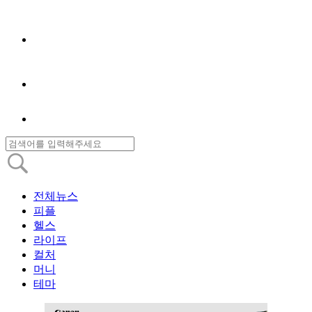
전체뉴스
피플
헬스
라이프
컬처
머니
테마