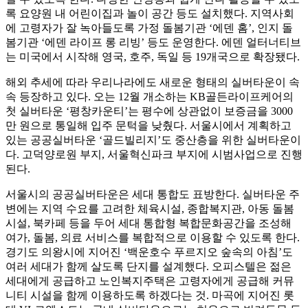
록 요양원 내 어린이집과 놀이 공간 등도 설치했다. 지역사회
에 고령자가 잘 녹아들도록 가정 돌봄기관 ‘에덴 홈’, 인지 돌
봄기관 ‘에덴 라이프 롱 리빙’ 등도 운영한다. 에덴 얼터너티브
는 미국에서 시작해 영국, 호주, 독일 등 19개국으로 확장됐다.
해외 추세에 따라 우리나라에도 새로운 형태의 실버타운이 속
속 등장하고 있다. 오는 12월 개소하는 KB골든라이프케어의
첫 실버타운 ‘평창카운티’는 평수에 상관없이 보증금을 3000
만 원으로 통일해 입주 문턱을 낮췄다. 서울시에서 계획하고
있는 공공실버타운 ‘골드빌리지’도 중산층을 위한 실버타운이
다. 고덕양로원 부지, 서울혁신파크 부지에 시범사업으로 진행
된다.
서울시의 공공실버타운은 세대 통합도 표방한다. 실버타운 주
변에는 지역 수요를 고려한 체육시설, 종합복지관, 아동 돌봄
시설, 북카페 등을 두어 세대 통합형 복합문화공간을 조성해
여가, 돌봄, 의료 서비스를 복합적으로 이용할 수 있도록 한다.
경기도 의왕시에 지어진 ‘백운호수 푸르지오 숲속의 아침’도
여러 세대가 함께 살도록 단지를 설계했다. 오피스텔은 젊은
세대에게 공급하고 노인복지주택은 고령자에게 공급해 커뮤
니티 시설을 함께 이용하도록 하겠다는 것. 마곡에 지어진 롯