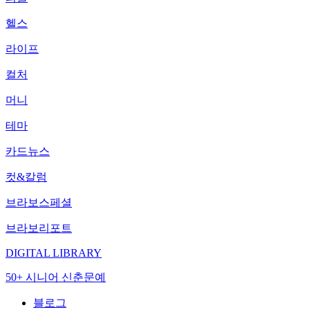
헬스
라이프
컬처
머니
테마
카드뉴스
컷&칼럼
브라보스페셜
브라보리포트
DIGITAL LIBRARY
50+ 시니어 신춘문예
블로그