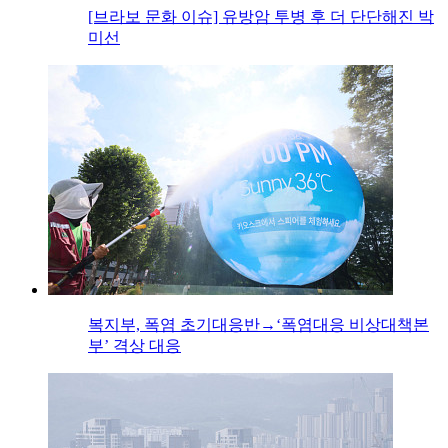
[브라보 문화 이슈] 유방암 투병 후 더 단단해진 박
미선
복지부, 폭염 초기대응반→‘폭염대응 비상대책본
부’ 격상 대응