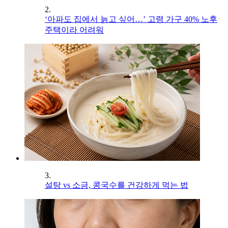
2.
‘아파도 집에서 늙고 싶어…’ 고령 가구 40% 노후
주택이라 어려워
3.
설탕 vs 소금, 콩국수를 건강하게 먹는 법