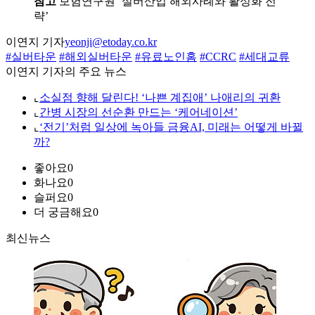
참고
보험연구원 ‘실버산업 해외사례와 활성화 전
략’
이연지 기자
yeonji@etoday.co.kr
#실버타운
#해외실버타운
#유료노인홈
#CCRC
#세대교류
이연지 기자의 주요 뉴스
⌞
소실점 향해 달린다! ‘나쁜 계집애’ 나애리의 귀환
⌞
간병 시장의 선순환 만드는 ‘케어네이션’
⌞
‘전기’처럼 일상에 녹아들 금융AI, 미래는 어떻게 바뀔
까?
좋아요
0
화나요
0
슬퍼요
0
더 궁금해요
0
최신뉴스