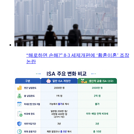
“해로하면 손해?” 8·3 세제개편에 ‘황혼이혼’ 조장
논란