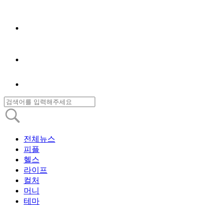
전체뉴스
피플
헬스
라이프
컬처
머니
테마