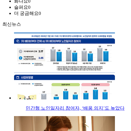
화나요
0
슬퍼요
0
더 궁금해요
0
최신뉴스
민간형 노인일자리 참여자, ‘배움 의지’도 높았다