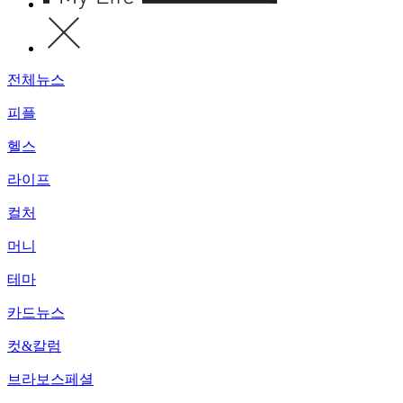
전체뉴스
피플
헬스
라이프
컬처
머니
테마
카드뉴스
컷&칼럼
브라보스페셜