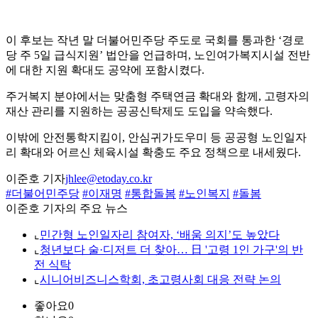
이 후보는 작년 말 더불어민주당 주도로 국회를 통과한 ‘경로
당 주 5일 급식지원’ 법안을 언급하며, 노인여가복지시설 전반
에 대한 지원 확대도 공약에 포함시켰다.
주거복지 분야에서는 맞춤형 주택연금 확대와 함께, 고령자의
재산 관리를 지원하는 공공신탁제도 도입을 약속했다.
이밖에 안전통학지킴이, 안심귀가도우미 등 공공형 노인일자
리 확대와 어르신 체육시설 확충도 주요 정책으로 내세웠다.
이준호 기자
jhlee@etoday.co.kr
#더불어민주당
#이재명
#통합돌봄
#노인복지
#돌봄
이준호 기자의 주요 뉴스
⌞
민간형 노인일자리 참여자, ‘배움 의지’도 높았다
⌞
청년보다 술·디저트 더 찾아… 日 '고령 1인 가구'의 반
전 식탁
⌞
시니어비즈니스학회, 초고령사회 대응 전략 논의
좋아요
0