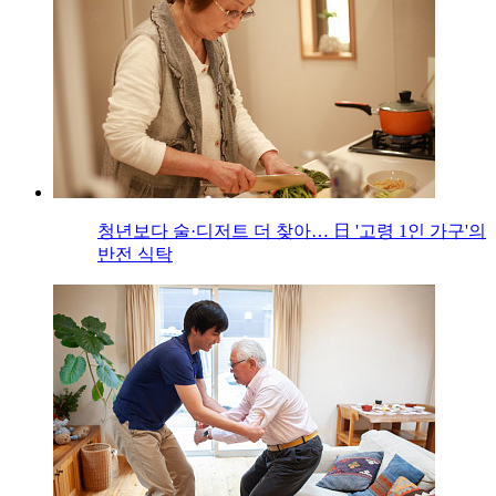
청년보다 술·디저트 더 찾아… 日 '고령 1인 가구'의
반전 식탁