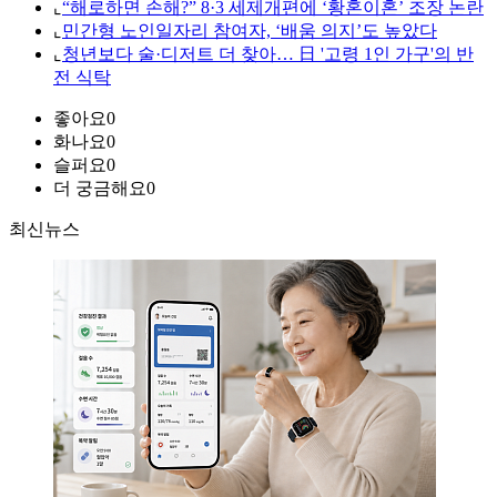
⌞
“해로하면 손해?” 8·3 세제개편에 ‘황혼이혼’ 조장 논란
⌞
민간형 노인일자리 참여자, ‘배움 의지’도 높았다
⌞
청년보다 술·디저트 더 찾아… 日 '고령 1인 가구'의 반
전 식탁
좋아요
0
화나요
0
슬퍼요
0
더 궁금해요
0
최신뉴스