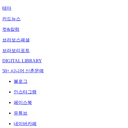
테마
카드뉴스
컷&칼럼
브라보스페셜
브라보리포트
DIGITAL LIBRARY
50+ 시니어 신춘문예
블로그
인스타그램
페이스북
유튜브
네이버카페