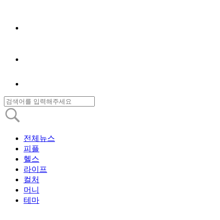
전체뉴스
피플
헬스
라이프
컬처
머니
테마