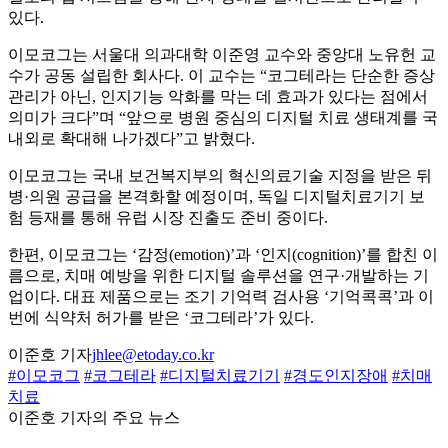
있다.
이모코그는 서울대 의과대학 이준영 교수와 중앙대 노유헌 교
수가 공동 설립한 회사다. 이 교수는 “코그테라는 단순한 증상
관리가 아닌, 인지기능 악화를 막는 데 효과가 있다는 점에서
의미가 크다”며 “앞으로 병원 중심의 디지털 치료 생태계를 국
내외로 확대해 나가겠다”고 밝혔다.
이모코그는 국내 보건복지부의 혁신의료기술 지정을 받은 뒤
병·의원 공급을 본격화할 예정이며, 독일 디지털치료기기 보
험 등재를 통해 유럽 시장 진출도 준비 중이다.
한편, 이모코그는 ‘감정(emotion)’과 ‘인지(cognition)’를 합친 이
름으로, 치매 예방을 위한 디지털 솔루션을 연구·개발하는 기
업이다. 대표 제품으로는 조기 기억력 검사용 ‘기억콕콕’과 이
번에 식약처 허가를 받은 ‘코그테라’가 있다.
이준호 기자
jhlee@etoday.co.kr
#이모코그
#코그테라
#디지털치료기기
#경도인지장애
#치매
치료
이준호 기자의 주요 뉴스