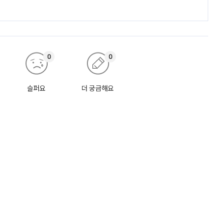
0
0
슬퍼요
더 궁금해요