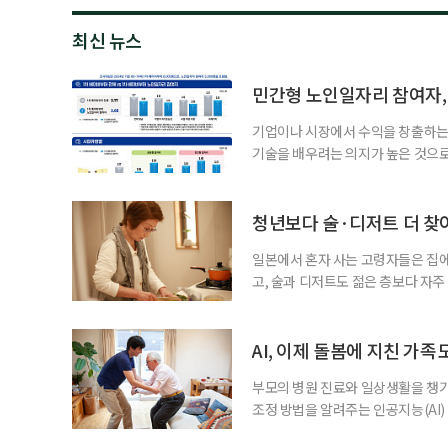
최신 뉴스
민간형 노인일자리 참여자, 
기업이나 시장에서 수익을 창출하는
기술을 배우려는 의지가 높은 것으로
과 평생학습을 결합한 방식으로 확
삶 패널’ 조사 결과를 분석한 정보그림
비부머 세대 가운데 노인일자리 참여
청년보다 술·디저트 더 찾아
형
일본에서 혼자 사는 고령자들은 집
고, 술과 디저트도 젊은 층보다 자
다는 조리 부담을 줄이면서 식사의
이 4일 발표한 ‘고령 1인 가구의 식
접 만든 음식이나 남은 음식이 차지하
AI, 이제 돌봄에 지친 가족
부모의 병원 진료와 일상생활을 챙
조정 방법을 알려주는 인공지능(AI)
돌봄 부담과 퇴직 위험을 파악하도록 