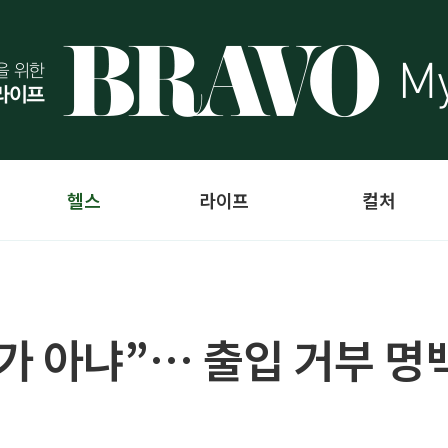
헬스
라이프
컬처
가 아냐”… 출입 거부 명