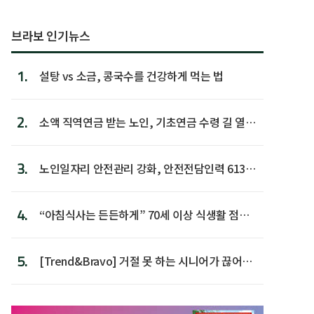
브라보 인기뉴스
1.
설탕 vs 소금, 콩국수를 건강하게 먹는 법
2.
소액 직역연금 받는 노인, 기초연금 수령 길 열린
다
3.
노인일자리 안전관리 강화, 안전전담인력 613명
첫 배치
4.
“아침식사는 든든하게” 70세 이상 식생활 점수
가장 높아
5.
[Trend&Bravo] 거절 못 하는 시니어가 끊어야
할 행동 5