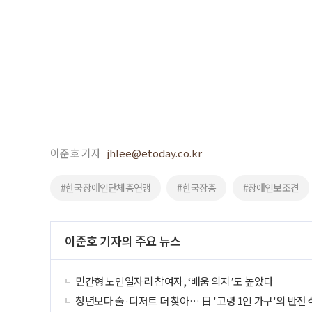
이준호 기자
jhlee@etoday.co.kr
#한국장애인단체총연맹
#한국장총
#장애인보조견
이준호 기자의 주요 뉴스
민간형 노인일자리 참여자, ‘배움 의지’도 높았다
청년보다 술·디저트 더 찾아… 日 '고령 1인 가구'의 반전