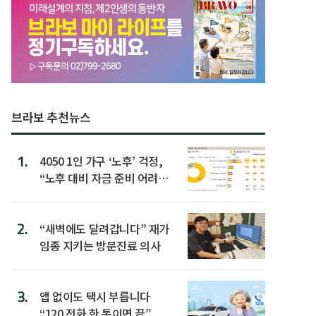
브라보 추천뉴스
1.
4050 1인 가구 ‘노후’ 걱정,
“노후 대비 자금 준비 어려
워”
2.
“새벽에도 달려갑니다” 재가
임종 지키는 방문진료 의사
3.
앱 없이도 택시 부릅니다
“120 전화 한 통이면 끝”