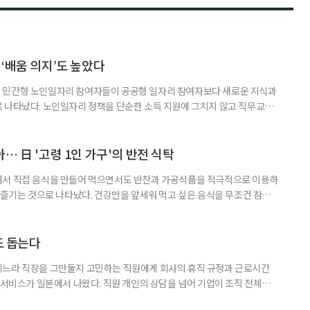
‘배움 의지’도 높았다
 민간형 노인일자리 참여자들이 공공형 일자리 참여자보다 새로운 지식과
 나타났다. 노인일자리 정책을 단순한 소득 지원에 그치지 않고 직무교육
대해야 한다는 분석이 나온다. 한국노인인력개발원은 ‘한국 어르신의 일과
 7월호를 6일 공개했다. 이번 조사는 2024년 기준 60∼74세인 1차 베이
자들의 교육학습동기를 성별과 연령, 거주지역, 소득, 가구형태, 일자리 유
… 日 '고령 1인 가구'의 반전 식탁
에서 직접 음식을 만들어 먹으면서도 반찬과 가공식품을 적극적으로 이용하
주 즐기는 것으로 나타났다. 건강만을 앞세워 먹고 싶은 음식을 무조건 참기보
 즐거움을 유지하는 모습이다. 일본 식생활 조사기업 라이프스케이프마케팅
생활 실태와 의식’ 조사에 따르면, 60∼74세 1인 가구의 저녁 식사 가운데 직
는 비중은 51%였다. 반찬과 냉동·즉석식품, 통조림 등 외부에서 조
도 돕는다
기느라 직장을 그만둘지 고민하는 직원에게 회사의 휴직 규정과 근로시간
 서비스가 일본에서 나왔다. 직원 개인의 상담을 넘어 기업이 조직 전체의
돕는 것이 특징이다. 일본 고령친화기술 기업 시디아이(CDI)는 일과 가족