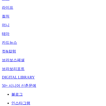
라이프
컬처
머니
테마
카드뉴스
컷&칼럼
브라보스페셜
브라보리포트
DIGITAL LIBRARY
50+ 시니어 신춘문예
블로그
인스타그램