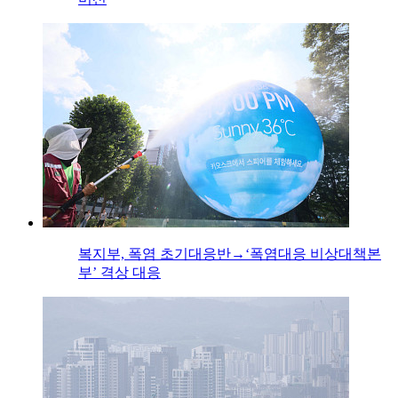
복지부, 폭염 초기대응반→‘폭염대응 비상대책본
부’ 격상 대응