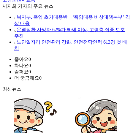
서지희 기자의 주요 뉴스
⌞
복지부, 폭염 초기대응반→‘폭염대응 비상대책본부’ 격
상 대응
⌞
온열질환 사망자 62%가 80세 이상, 고령층 집중 보호
추진
⌞
노인일자리 안전관리 강화, 안전전담인력 613명 첫 배
치
좋아요
0
화나요
0
슬퍼요
0
더 궁금해요
0
최신뉴스