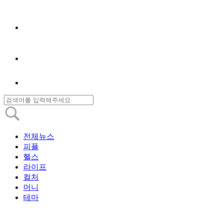
전체뉴스
피플
헬스
라이프
컬처
머니
테마