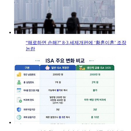
“해로하면 손해?” 8·3 세제개편에 ‘황혼이혼’ 조장
논란