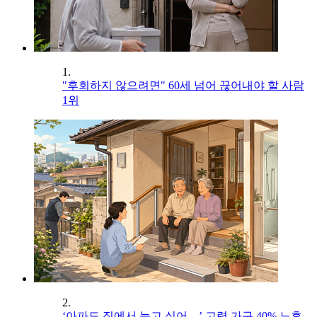
1.
"후회하지 않으려면" 60세 넘어 끊어내야 할 사람
1위
2.
‘아파도 집에서 늙고 싶어…’ 고령 가구 40% 노후