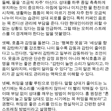
둘째, 물을 ‘조금씩 자주’ 마신다. 성대를 하루 종일 촉촉하게
유지하는 것이 중요하다. 아침에 일어나 미지근한 물 한잔으로
시작해, 생활하는 틈틈이 목이 마르기 전에 자주 한두 모금씩
나누어 마시는 습관이 성대 피로를 줄인다. 특히 카페인 음료
는 목 컨디션 관리에 부담을 준다. 다만 현대인이라면 피할 수
없는 상황도 있다는 점을 언급하며, 그럴 때는 오히려 스트레
스를 더 경계해야 한다는 말을 덧붙였다.
셋째, 호흡과 감정을 돌본다. 그는 ‘행복한 웃음’과 ‘세상을 향
해 감탄하기’를 강조했다. 나이 들수록 감동과 감탄이 줄어든
다고 느낀다면, ‘일부러 감탄하고 일부러 감동하라’는 조언이
다. 웃음과 감탄은 단순한 감정 표현이 아니라 복식호흡과 공
명을 깨우는 좋은 훈련이다. “감탄이 늘면 소리가 달라지고, 마
음이 달라지며, 사람이 달라질 수 있다”는 그의 말은 목소리 관
리가 곧 삶의 태도 관리라는 맥락으로 이해할 수 있다.
넷째, 허밍을 생활 루틴으로 만든다. 말할 상대가 줄어드는 노
년기에는 목소리를 ‘사용하지 않아서’ 더 빨리 약해질 수 있다.
이때 부담 없이 성대를 깨우는 방법이 허밍이다. 홍 원장은 “혼
잣말이 늘고 말할 상대도 없는 시기에는 꼭 허밍을 해보라”고
권했다. 허밍은 좋은 소리를 만드는 현실적이고 간편한 성대
스트레칭 방법이라고 설명했다.