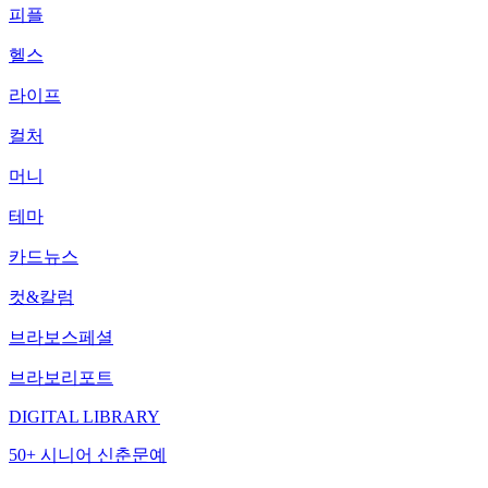
피플
헬스
라이프
컬처
머니
테마
카드뉴스
컷&칼럼
브라보스페셜
브라보리포트
DIGITAL LIBRARY
50+ 시니어 신춘문예