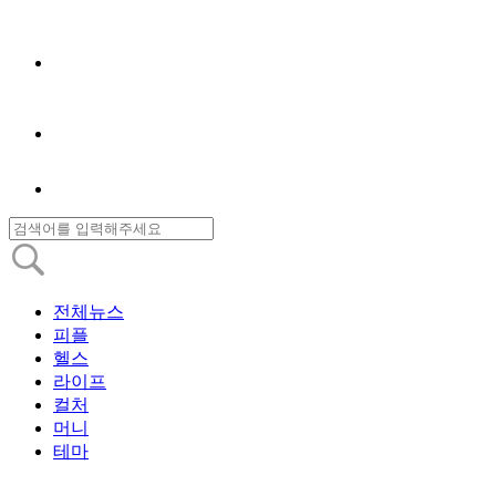
전체뉴스
피플
헬스
라이프
컬처
머니
테마