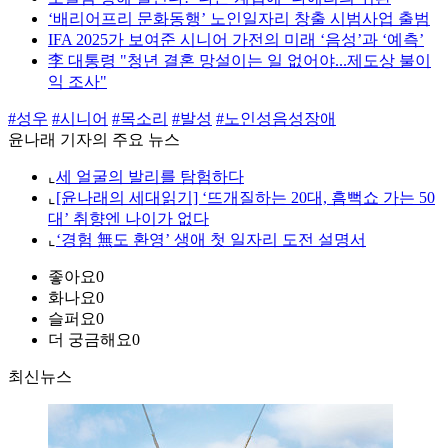
‘배리어프리 문화동행’ 노인일자리 창출 시범사업 출범
IFA 2025가 보여준 시니어 가전의 미래 ‘음성’과 ‘예측’
李 대통령 "청년 결혼 망설이는 일 없어야...제도상 불이
익 조사"
#성우
#시니어
#목소리
#발성
#노인성음성장애
윤나래 기자의 주요 뉴스
⌞
세 얼굴의 발리를 탐험하다
⌞
[윤나래의 세대읽기] ‘뜨개질하는 20대, 흠뻑쇼 가는 50
대’ 취향엔 나이가 없다
⌞
‘경험 無도 환영’ 생애 첫 일자리 도전 설명서
좋아요
0
화나요
0
슬퍼요
0
더 궁금해요
0
최신뉴스