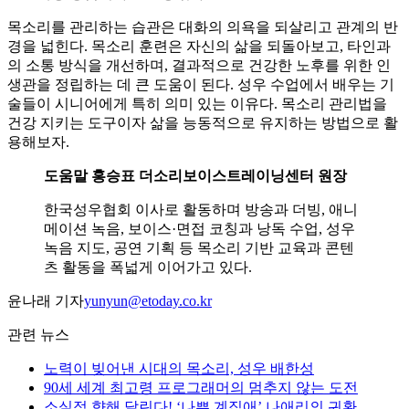
목소리를 관리하는 습관은 대화의 의욕을 되살리고 관계의 반
경을 넓힌다. 목소리 훈련은 자신의 삶을 되돌아보고, 타인과
의 소통 방식을 개선하며, 결과적으로 건강한 노후를 위한 인
생관을 정립하는 데 큰 도움이 된다. 성우 수업에서 배우는 기
술들이 시니어에게 특히 의미 있는 이유다. 목소리 관리법을
건강 지키는 도구이자 삶을 능동적으로 유지하는 방법으로 활
용해보자.
도움말 홍승표 더소리보이스트레이닝센터 원장
한국성우협회 이사로 활동하며 방송과 더빙, 애니
메이션 녹음, 보이스·면접 코칭과 낭독 수업, 성우
녹음 지도, 공연 기획 등 목소리 기반 교육과 콘텐
츠 활동을 폭넓게 이어가고 있다.
윤나래 기자
yunyun@etoday.co.kr
관련 뉴스
노력이 빚어낸 시대의 목소리, 성우 배한성
90세 세계 최고령 프로그래머의 멈추지 않는 도전
소실점 향해 달린다! ‘나쁜 계집애’ 나애리의 귀환