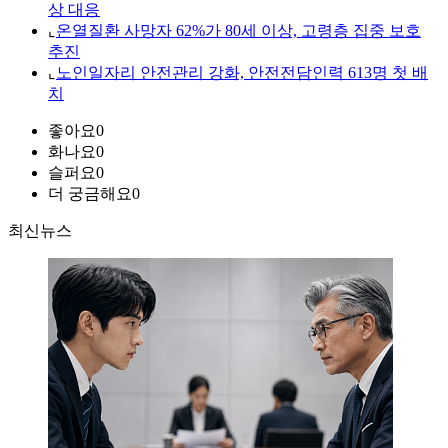
상 대응
⌞
온열질환 사망자 62%가 80세 이상, 고령층 집중 보호
추진
⌞
노인일자리 안전관리 강화, 안전전담인력 613명 첫 배
치
좋아요
0
화나요
0
슬퍼요
0
더 궁금해요
0
최신뉴스