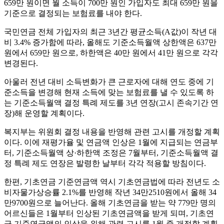
659만 원이면 월 소득이 700만 원인 가입자도 최대 659만 원을
기준으로 결정되는 보험료를 내야 한다.
국민연금 전체 가입자의 최근 3년간 평균소득(A값)이 작년 대
비 3.4% 증가함에 따라, 올해도 기준소득월액 상한액은 637만
원에서 659만 원으로, 하한액은 40만 원에서 41만 원으로 각각
변경된다.
아울러 전년 대비 소득변화가 큰 근로자에 대해 연도 중에 기
준소득을 변경해 현재 소득에 맞는 보험료를 낼 수 있도록 하
는 기준소득월액 결정 특례 제도를 3년 연장(고시 존속기간 연
장)해 운영할 계획이다.
복지부는 위원회 결정 내용을 반영해 관련 고시를 개정할 계획
이다. 이에 재평가율 및 연금액 인상은 1월에 지급되는 연금부
터, 기준소득월액 상·하한액 조정은 7월부터, 기준소득월액 결
정 특례 제도 연장은 발령한 날부터 각각 적용할 방침이다.
한편, 기초연금 기준연금액 역시 기초연금법에 따라 전년도 소
비자물가상승률 2.1%를 반영해 작년 34만2510원에서 올해 34
만9700원으로 늘어난다. 올해 기초연금을 받는 약 779만 명의
어르신들은 1월부터 인상된 기초연금액을 받게 되며, 기초연
금 기준연금액의 인상을 위해 관련 고시를 1월 중 개정할 계획