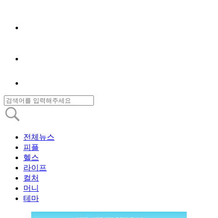
전체뉴스
피플
헬스
라이프
컬처
머니
테마