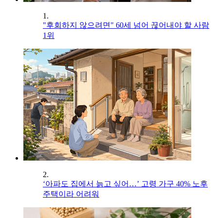
1.
"후회하지 않으려면" 60세 넘어 끊어내야 할 사람
1위
2.
‘아파도 집에서 늙고 싶어…’ 고령 가구 40% 노후
주택이라 어려워