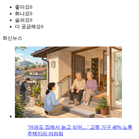
좋아요
0
화나요
0
슬퍼요
0
더 궁금해요
0
최신뉴스
‘아파도 집에서 늙고 싶어…’ 고령 가구 40% 노후
주택이라 어려워