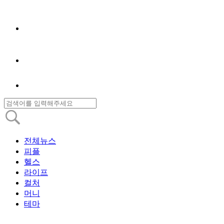
전체뉴스
피플
헬스
라이프
컬처
머니
테마