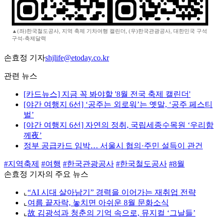
▲(좌)한국철도공사, 지역 축제 기차여행 캘린더, (우)한국관광공사, 대한민국 구석
구석-축제달력
손효정 기자
shjlife@etoday.co.kr
관련 뉴스
[카드뉴스] 지금 꼭 봐야할 '8월 전국 축제 캘린더'
[야간 여행지 6선] ‘공주는 외로워’는 옛말, ‘공주 페스티
벌’
[야간 여행지 6선] 자연의 정취, 국립세종수목원 ‘우리함
께夜’
정부 공급카드 임박… 서울시 협의·주민 설득이 관건
#지역축제
#여행
#한국관광공사
#한국철도공사
#8월
손효정 기자의 주요 뉴스
⌞
“AI 시대 살아남기” 경력을 이어가는 재취업 전략
⌞
여름 끝자락, 놓치면 아쉬운 8월 문화소식
⌞
故 김광석과 청춘의 기억 속으로, 뮤지컬 ‘그날들’