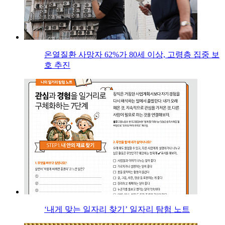
온열질환 사망자 62%가 80세 이상, 고령층 집중 보
호 추진
‘내게 맞는 일자리 찾기’ 일자리 탐험 노트