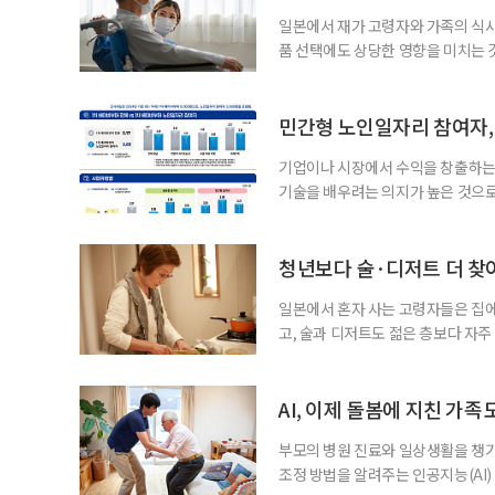
일본에서 재가 고령자와 가족의 식
품 선택에도 상당한 영향을 미치는 
을 세우고 필요한 서비스를 연결·
사한 역할을 한다. 이들이 소개한 
이 91.5%에 달했다는 조사 결과
민간형 노인일자리 참여자, 
어매니지먼트
기업이나 시장에서 수익을 창출하는
기술을 배우려는 의지가 높은 것으로
과 평생학습을 결합한 방식으로 확
삶 패널’ 조사 결과를 분석한 정보그림
비부머 세대 가운데 노인일자리 참여
청년보다 술·디저트 더 찾아
형
일본에서 혼자 사는 고령자들은 집
고, 술과 디저트도 젊은 층보다 자
다는 조리 부담을 줄이면서 식사의
이 4일 발표한 ‘고령 1인 가구의 식
접 만든 음식이나 남은 음식이 차지하
AI, 이제 돌봄에 지친 가족
부모의 병원 진료와 일상생활을 챙
조정 방법을 알려주는 인공지능(AI)