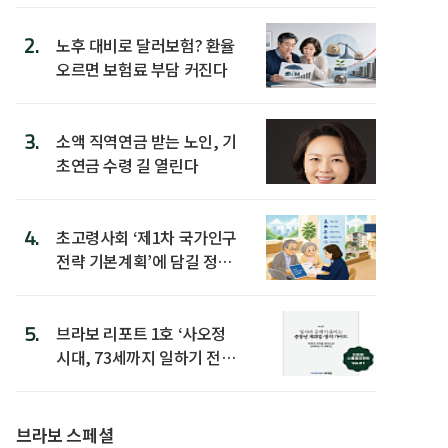
2.
노후 대비로 달러보험? 환율
오르면 보험료 부담 커진다
3.
소액 직역연금 받는 노인, 기
초연금 수령 길 열린다
4.
초고령사회 ‘제1차 국가인구
전략 기본계획’에 담길 정책
은
5.
브라보 리포트 1호 ‘사오정
시대, 73세까지 일하기 전략’
발간
브라보 스페셜