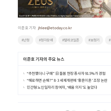
이준호 기자
jhlee@etoday.co.kr
#난청
#청각장애
#텔레코일존
#보청기
이준호 기자의 주요 뉴스
“추천했더니 구매” 日 돌봄 현장 종사자 91.5%가 경험
“해로하면 손해?” 8·3 세제개편에 ‘황혼이혼’ 조장 논란
민간형 노인일자리 참여자, ‘배움 의지’도 높았다