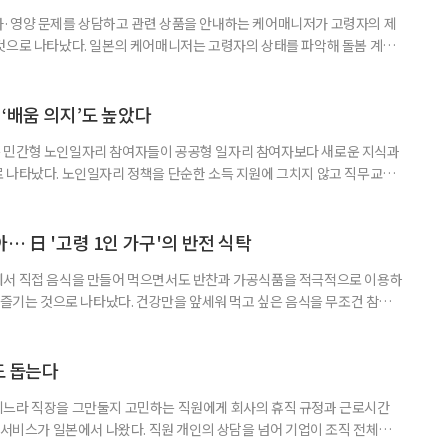
사·영양 문제를 상담하고 관련 상품을 안내하는 케어매니저가 고령자의 제
것으로 나타났다. 일본의 케어매니저는 고령자의 상태를 파악해 돌봄 계획
조정하는 전문직으로, 국내 장기요양 현장의 사회복지사나 사례관리자와 유
식품이나 영양 관련 상품이 실제 구매와 이용으로 이어진 경험이 있다는 응답
가 나왔다. 일본 헬스케어 기업 인터넷인피니티는 케어매니저 전문사이트 ‘케
‘배움 의지’도 높았다
 민간형 노인일자리 참여자들이 공공형 일자리 참여자보다 새로운 지식과
 나타났다. 노인일자리 정책을 단순한 소득 지원에 그치지 않고 직무교육
대해야 한다는 분석이 나온다. 한국노인인력개발원은 ‘한국 어르신의 일과
 7월호를 6일 공개했다. 이번 조사는 2024년 기준 60∼74세인 1차 베이
자들의 교육학습동기를 성별과 연령, 거주지역, 소득, 가구형태, 일자리 유
… 日 '고령 1인 가구'의 반전 식탁
에서 직접 음식을 만들어 먹으면서도 반찬과 가공식품을 적극적으로 이용하
주 즐기는 것으로 나타났다. 건강만을 앞세워 먹고 싶은 음식을 무조건 참기보
 즐거움을 유지하는 모습이다. 일본 식생활 조사기업 라이프스케이프마케팅
생활 실태와 의식’ 조사에 따르면, 60∼74세 1인 가구의 저녁 식사 가운데 직
는 비중은 51%였다. 반찬과 냉동·즉석식품, 통조림 등 외부에서 조
도 돕는다
기느라 직장을 그만둘지 고민하는 직원에게 회사의 휴직 규정과 근로시간
 서비스가 일본에서 나왔다. 직원 개인의 상담을 넘어 기업이 조직 전체의