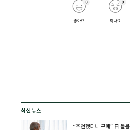
0
0
좋아요
화나요
최신 뉴스
“추천했더니 구매” 日 돌봄