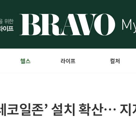
헬스
라이프
컬처
레코일존’ 설치 확산… 지