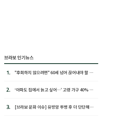
브라보 인기뉴스
1.
"후회하지 않으려면" 60세 넘어 끊어내야 할 사
람 1위
2.
‘아파도 집에서 늙고 싶어…’ 고령 가구 40% 노
후 주택이라 어...
3.
[브라보 문화 이슈] 유방암 투병 후 더 단단해진
박미선