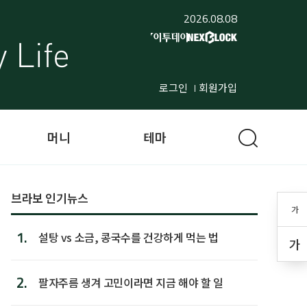
2026.08.08
로그인
회원가입
머니
테마
브라보 인기뉴스
가
1.
설탕 vs 소금, 콩국수를 건강하게 먹는 법
가
2.
팔자주름 생겨 고민이라면 지금 해야 할 일