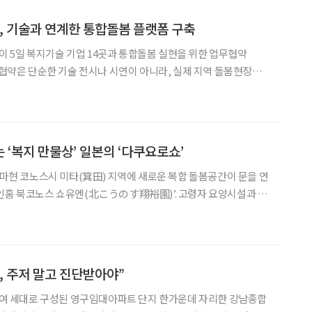
 기술과 연계한 통합돌봄 플랫폼 구축
 5일 복지기술 기업 14곳과 통합돌봄 실현을 위한 업무협약
번 협약은 단순한 기술 전시나 시연이 아니라, 실제 지역 돌봄현장에
델을 구현하기 위한 협력의 출발점이라는 점에서 주목된다. 협약식
부장, 기술책임자 등이 참석해 노후종합지원센터(SMART)의 진단-
 ‘복지 만물상’ 일본의 ‘다쿠요로쇼’
이타마현 코노스시 미타(箕田) 지역에 새로운 복합 돌봄공간이 문을 연
인홈 북코노스 쇼유엔(北こうのす翔裕園)’. 고령자 요양시설과 데
이들과 청년, 육아세대가 자연스럽게 드나들 수 있도록 설계된 이
(다쿠요로쇼, 이하 유아·노인 돌봄시설로 표기)’라 불리는 제도
, 주저 말고 진단받아야”
00여 세대로 구성된 영구임대아파트 단지 한가운데 자리한 강남종합