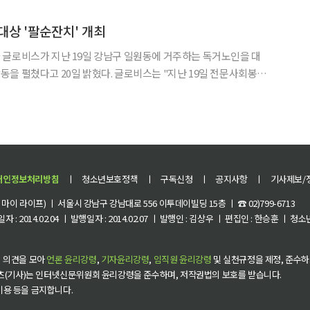
한 화장품과 의류, 도서, 전자기기 등 600여 개의 물품들을
대상 '팔순잔치' 개최
 글로비스가 지난 19일 강남구 일원동에 거주하는 독거노인을 대
 밝혔다. 글로비스는 "지난 19일 전문사회봉사
대표이사)과 강남복지관 자원봉사단 50여명은 일원동 소재 강남복
이한 노인 10여명과 65세 이상 노인 60여명을 대상으로 다
개인정보처리방침
ㅣ
청소년보호정책
ㅣ
구독신청
ㅣ
공지사항
ㅣ
기사제보/
이 라이프) ㅣ 서울시 강남구 강남대로 556 이투데이빌딩 15층 ㅣ ☎ 02)799-6713
 : 2014.02.04 ㅣ 발행일자 : 2014.02.07 ㅣ 발행인 : 김상우 ㅣ 편집인 : 한승훈 ㅣ
 의견을 모아
언론 윤리강령
,
기자윤리강령
,
임직원 윤리강령
및 실천규정을 제정, 준수하
츠(기사)는 인터넷신문위원회 윤리강령을 준수하며, 저작권법의 보호를 받습니다.
 이용 등을 금지합니다.