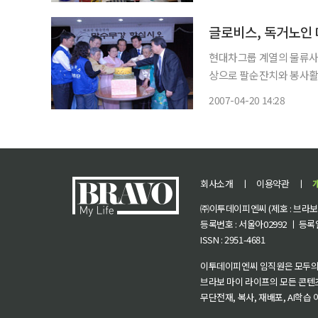
대글로비스 임직원들이 기부
글로비스, 독거노인 
현대차그룹 계열의 물류사
상으로 팔순잔치와 봉사활동을 펼쳤다고 20일
단(단장 윤명중 글로비스 
2007-04-20 14:28
지관 소공홀에서 팔순을 맞
회사소개
ㅣ
이용약관
ㅣ
㈜이투데이피엔씨 (제호 : 브라보 마
등록번호 : 서울아02992 ㅣ 등록일자
ISSN : 2951-4681
이투데이피엔씨 임직원은 모두의
브라보 마이 라이프의 모든 콘텐
무단전재, 복사, 재배포, AI학습