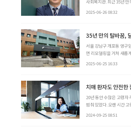
사회복지관. 최근 35년 
니다. 이곳을 30년 가까이
2025-06-26 08:32
라고 강조한다. 이를 위해
35년 만의 탈바꿈,
서울 강남구 개포동 영구
면 리모델링을 거쳐 새롭게
야 관계자들이 참석한 가운
2025-06-25 16:33
이 아니라, 변화하는 복지
치매 환자도 안전한 집
20년 동안 수많은 고령자
멈춰 있었다. 오랜 시간 
장애인 주택 개조 영역을 개척하기로 마음먹은 
2024-09-25 08:51
는 사람이 없으니 직접 