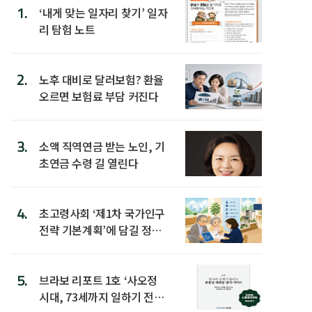
1.
‘내게 맞는 일자리 찾기’ 일자
리 탐험 노트
2.
노후 대비로 달러보험? 환율
오르면 보험료 부담 커진다
3.
소액 직역연금 받는 노인, 기
초연금 수령 길 열린다
4.
초고령사회 ‘제1차 국가인구
전략 기본계획’에 담길 정책
은
5.
브라보 리포트 1호 ‘사오정
시대, 73세까지 일하기 전략’