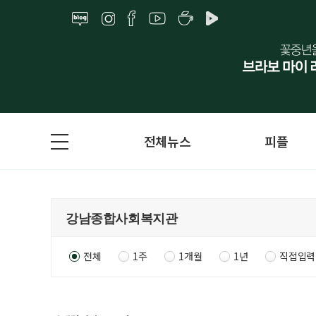
전체뉴스
피플
전체
1주
1개월
1년
직접입력