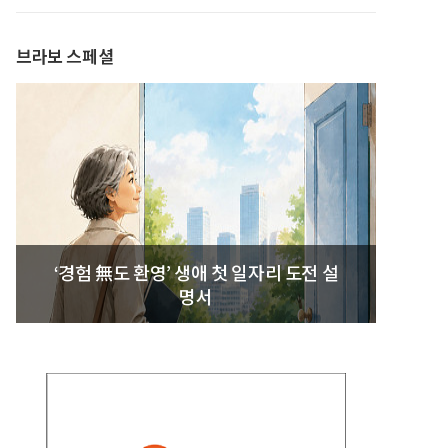
발간
브라보 스페셜
‘경험 無도 환영’ 생애 첫 일자리 도전 설
명서