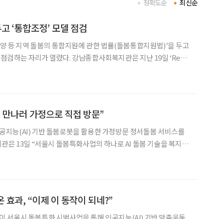
정확도순
최신순
 ‘통합조정’ 모델 점검
요양 등 지역 돌봄의 통합지원에 관한 법률(돌봄통합지원법)’을 두고
검하는 자리가 열렸다. 강남종합사회복지관은 지난 19일 ‘Re디
종합지원센터 성과공유회’를 열고, 2023년부터 3년간 단계적으
봄 모델의 운영 성과와 향후 과제를 공유했다. 이날 공유회에
신 만나러 가정으로 직접 방문”
지능(AI) 기반 돌봄로봇을 활용한 가정방문 정서돌봄 서비스를
관은 13일 “서울시 돌봄특화사업의 하나로 AI 돌봄 기술을 복지현
서 안정과 돌봄서비스의 질을 향상시키고자 한다”고 밝혔다. 이번
 건강지킴이 10명이 1대2 방식으로 매칭돼 운영된다. 건강
 효과, “이제 이 동작이 되네?”
 서울시 돌봄특화 시범사업을 통해 인공지능(AI) 기반 맞춤운동