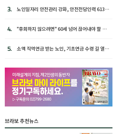
3.
노인일자리 안전관리 강화, 안전전담인력 613명
첫 배치
4.
"후회하지 않으려면" 60세 넘어 끊어내야 할 사
람 1위
5.
소액 직역연금 받는 노인, 기초연금 수령 길 열린
다
브라보 추천뉴스