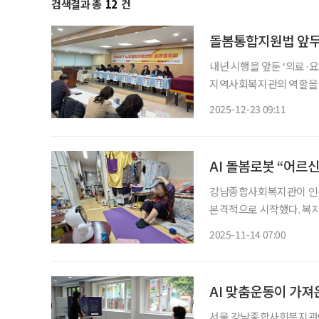
검색결과 총
12
건
돌봄통합지원법 앞두고
내년 시행을 앞둔 ‘의료·
지역사회복지관의 역할을 점
자인특화사업 SMART노후
2025-12-23 09:11
로 구축·운영해 온 통합돌
AI 돌봄로봇 “어르
강남종합사회복지관이 인공
본격적으로 시작했다. 복지
장에 접목해 어르신들의 정
2025-11-14 07:00
프로그램은 어르신 20명과
AI 맞춤운동이 가져온
서울 강남종합사회복지관이