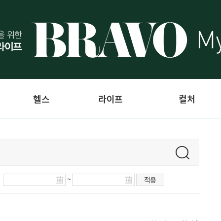
헬스
라이프
컬처
~
적용