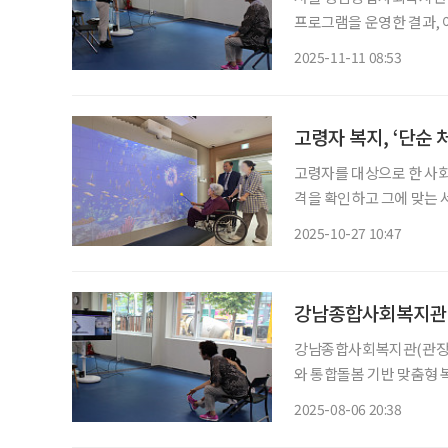
프로그램을 운영한 결과, 
은 내년 3월 시행 예정인
2025-11-11 08:53
화하고 있다. 
고령자 복지, ‘단순 
고령자를 대상으로 한 사
격을 확인하고 그에 맞는 
이 현재 어떤 상황에 처해
2025-10-27 10:47
대하기 어려웠다. 최근 
강남종합사회복지관-아
강남종합사회복지관(관장 
와 통합돌봄 기반 맞춤형 
이번 협약은 강남구 주민
2025-08-06 20:38
‘SMART 노후종합지원센