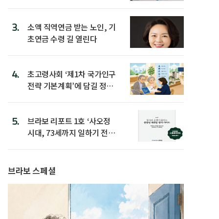
3.
소액 직역연금 받는 노인, 기
초연금 수령 길 열린다
4.
초고령사회 ‘제1차 국가인구
전략 기본계획’에 담길 정책
은
5.
브라보 리포트 1호 ‘사오정
시대, 73세까지 일하기 전략’
발간
브라보 스페셜