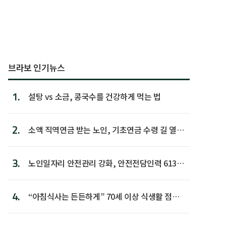
브라보 인기뉴스
1.
설탕 vs 소금, 콩국수를 건강하게 먹는 법
2.
소액 직역연금 받는 노인, 기초연금 수령 길 열린
다
3.
노인일자리 안전관리 강화, 안전전담인력 613명
첫 배치
4.
“아침식사는 든든하게” 70세 이상 식생활 점수
가장 높아