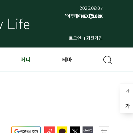
2026.08.07
로그인
회원가입
머니
테마
가
가
선호매체 추가