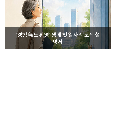
‘경험 無도 환영’ 생애 첫 일자리 도전 설
명서