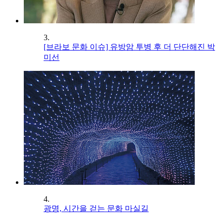
3.
[브라보 문화 이슈] 유방암 투병 후 더 단단해진 박
미선
4.
광명, 시간을 걷는 문화 마실길