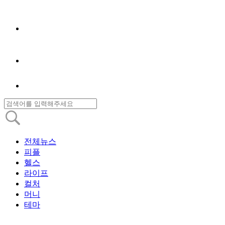
전체뉴스
피플
헬스
라이프
컬처
머니
테마