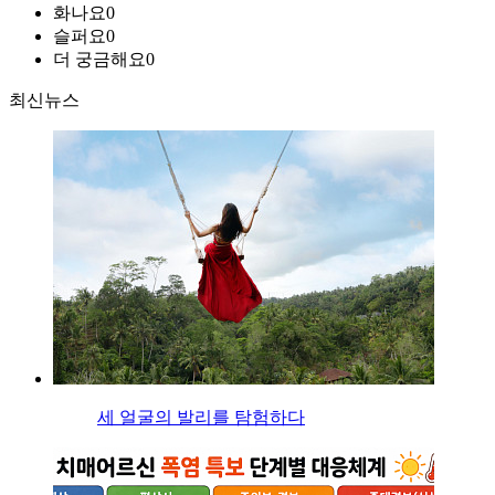
화나요
0
슬퍼요
0
더 궁금해요
0
최신뉴스
세 얼굴의 발리를 탐험하다