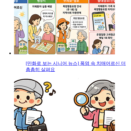
[만화로 보는 시니어 뉴스] 폭염 속 치매어르신 더
촘촘히 살펴요