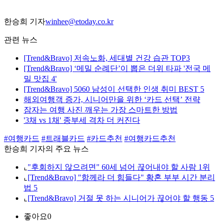
한승희 기자
winhee@etoday.co.kr
관련 뉴스
[Trend&Bravo] 저속노화, 세대별 건강 습관 TOP3
[Trend&Bravo] ‘메밀 순례단’이 뽑은 더위 타파 '전국 메
밀 맛집 4'
[Trend&Bravo] 5060 남성이 선택한 인생 취미 BEST 5
해외여행객 증가, 시니어만을 위한 ‘카드 선택’ 전략
잠자는 여행 사진 깨우는 가장 스마트한 방법
'3채 vs 1채' 종부세 격차 더 커진다
#여행카드
#트래블카드
#카드추천
#여행카드추천
한승희 기자의 주요 뉴스
⌞
"후회하지 않으려면" 60세 넘어 끊어내야 할 사람 1위
⌞
[Trend&Bravo] "함께라 더 힘들다" 황혼 부부 시간 분리
법 5
⌞
[Trend&Bravo] 거절 못 하는 시니어가 끊어야 할 행동 5
좋아요
0