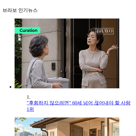
브라보 인기뉴스
1.
"후회하지 않으려면" 60세 넘어 끊어내야 할 사람
1위