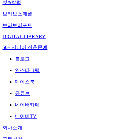
컷&칼럼
브라보스페셜
브라보리포트
DIGITAL LIBRARY
50+ 시니어 신춘문예
블로그
인스타그램
페이스북
유튜브
네이버카페
네이버TV
회사소개