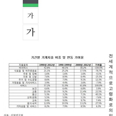
전
세
계
적
으
로
고
령
화
로
의
인