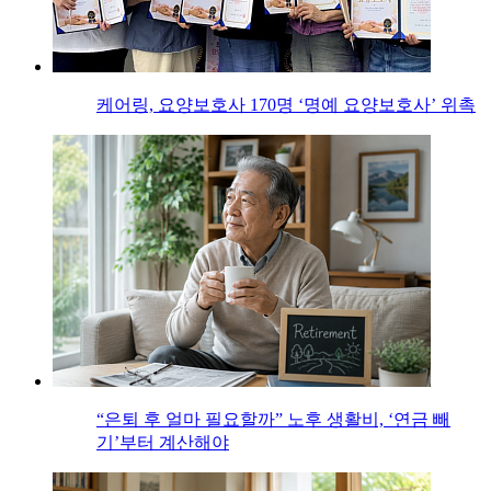
케어링, 요양보호사 170명 ‘명예 요양보호사’ 위촉
“은퇴 후 얼마 필요할까” 노후 생활비, ‘연금 빼
기’부터 계산해야