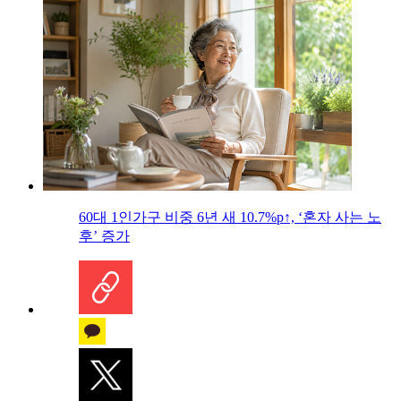
60대 1인가구 비중 6년 새 10.7%p↑, ‘혼자 사는 노
후’ 증가