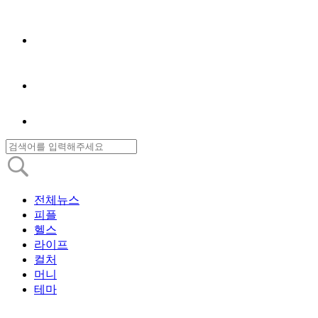
전체뉴스
피플
헬스
라이프
컬처
머니
테마