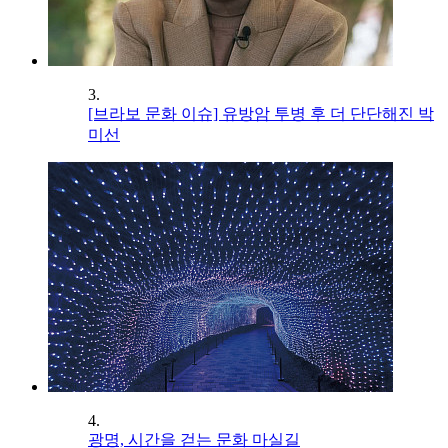
3.
[브라보 문화 이슈] 유방암 투병 후 더 단단해진 박
미선
4.
광명, 시간을 걷는 문화 마실길