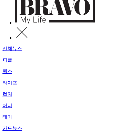
전체뉴스
피플
헬스
라이프
컬처
머니
테마
카드뉴스