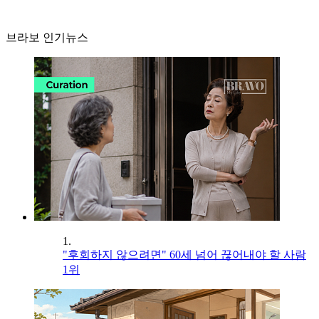
브라보 인기뉴스
1.
"후회하지 않으려면" 60세 넘어 끊어내야 할 사람
1위