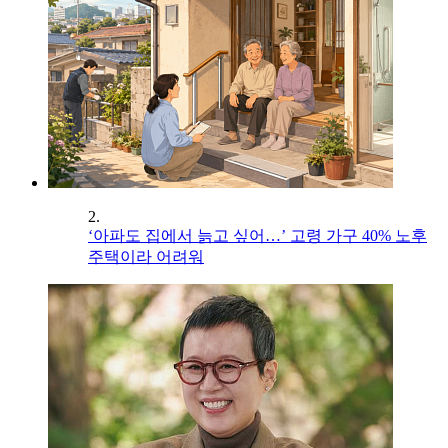
2.
‘아파도 집에서 늙고 싶어…’ 고령 가구 40% 노후
주택이라 어려워