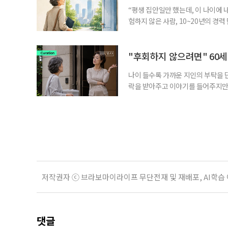
“평생 집안일만 했는데, 이 나이에 
험하지 않은 사람, 10~20년의 경
찾고 이력서를 쓰는 일부터 출퇴근, 
보다 부담을 낮춘 진입 경로다. 통계 
경험이 풍부한 고령자는 중요한 국
"후회하지 않으려면" 60세
나이 들수록 가까운 지인의 부탁을 
락을 받아주고 이야기를 들어주지만,
평소에는 무심하다가 필요할 때만 
관계가 아닌 편리한 도움이나 감정의
게 여기며, 거절하는 순간 태도를 
다
저작권자 ⓒ 브라보마이라이프 무단전재 및 재배포, AI학습
댓글