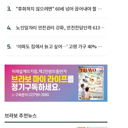
3.
"후회하지 않으려면" 60세 넘어 끊어내야 할 사
람 1위
4.
노인일자리 안전관리 강화, 안전전담인력 613명
첫 배치
5.
‘아파도 집에서 늙고 싶어…’ 고령 가구 40% 노
후 주택이라 어...
브라보 추천뉴스