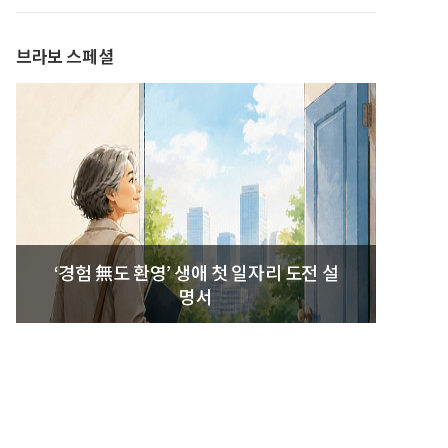
발간
브라보 스페셜
‘경험 無도 환영’ 생애 첫 일자리 도전 설
명서