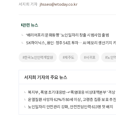
서지희 기자
jhsseo@etoday.co.kr
관련 뉴스
‘배리어프리 문화동행’ 노인일자리 창출 시범사업 출범
SK하이닉스, 용인·청주 54조 투자… AI 메모리 생산기지 
#한국노인인력개발원
#제주도
#서귀포
#노인
서지희 기자의 주요 뉴스
복지부, 폭염 초기대응반→‘폭염대응 비상대책본부’ 격상
온열질환 사망자 62%가 80세 이상, 고령층 집중 보호 추
노인일자리 안전관리 강화, 안전전담인력 613명 첫 배치