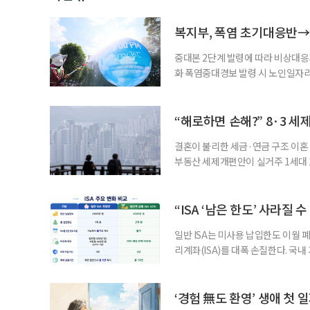
복지부, 폭염 초기대응반→
중대본 2단계 발령에 따라 비상대응기
화 폭염중대경보 발령 시 노인일자
초기대응반을 ‘폭염대응 비상대책본부
긴급회의를 열고 폭염대응 비상대책
책본부(중대본) 2단계(심각)가 발
“해로하면 손해?” 8·3 세
운영
결혼이 불리한 세금·연금 구조 이혼 
부동산 세제개편안이 실거주 1세대 1
고령 부부에게는 혼인을 유지하는 
세는 개인별로 부과하지만, 1세대 
부가 각자 집 한 채씩을 보유하면 한
“ISA ‘남은 한도’ 사라질 
일반 ISA는 미사용 납입한도 이월 
리계좌(ISA)를 대폭 손질한다. 국
금융 ISA’를 새로 만들고, 일정 
기존 ISA 가입자라면 이번 개편안에
기 때문이다. 지난 3일 발표된 세제
‘경험 無도 환영’ 생애 첫 