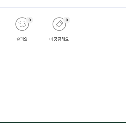
0
0
슬퍼요
더 궁금해요