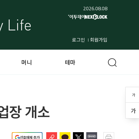
2026.08.08
로그인
회원가입
머니
테마
가
업장 개소
가
선호매체 추가