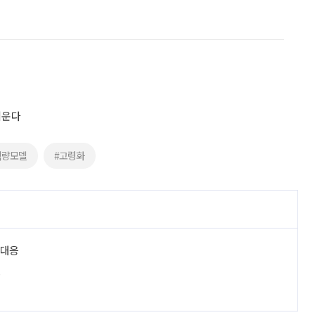
키운다
역량모델
#고령화
 대응
진