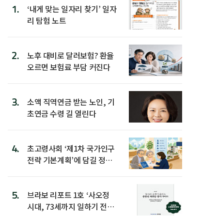
1.
‘내게 맞는 일자리 찾기’ 일자
리 탐험 노트
2.
노후 대비로 달러보험? 환율
오르면 보험료 부담 커진다
3.
소액 직역연금 받는 노인, 기
초연금 수령 길 열린다
4.
초고령사회 ‘제1차 국가인구
전략 기본계획’에 담길 정책
은
5.
브라보 리포트 1호 ‘사오정
시대, 73세까지 일하기 전략’