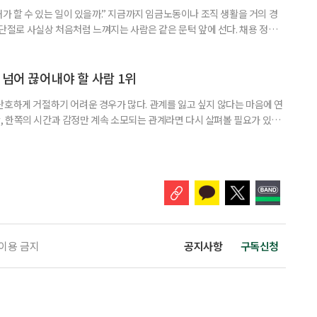
내가 할 수 있는 일이 있을까.” 지금까지 임금노동이나 조직 생활을 거의 경
력 단절로 사실상 처음처럼 느껴지는 사람은 같은 문턱 앞에 선다. 채용 정보를
업무 지시, 동료 관계까지 낯설다. 이들에게 필요한 것은 ‘용기를 내라’는 말
밖에 섞여 있는 ‘첫 취업’, ‘경력 단절’ 생산인구가 줄어드는 상황에서 삶의
가 자원이다. 박경하 한국노인인력개발원 선임연구위
 넘어 끊어내야 할 사람 1위
단호하게 거절하기 어려운 경우가 많다. 관계를 잃고 싶지 않다는 마음에 연
 한쪽의 시간과 감정만 계속 소모되는 관계라면 다시 살펴볼 필요가 있다.
연락하거나, 만날 때마다 자신의 이야기만 늘어놓는 사람은 상대를 동등한
 창구로 대할 수 있다. 걱정을 가장해 자존감을 깎아내리고 도움을 당연하
바꾸는 행동도 건강한 관계와는 거리가 멀다. 믿고 털어놓은 개인사나 약점을
 이용 금지
공지사항
구독신청