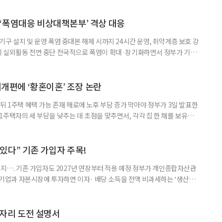
‘폭염대응 비상대책본부’ 격상 대응
구 설치 및 운영 폭염 중대본 해제 시까지 24시간 운영, 취약계층 보호 강
리 실외활동 전면 중단 전국적으로 폭염이 확대·장기화하면서 정부가 기존
’로 격상했다. 7일 보건복지부에 따르면 정은경 장관 주재로 폭염 대응
본부를 구성·운영하기로 했다. 이번 조치는 지난 2일 폭염 중앙재난안전대
령된 이후에도 폭염이 전국적으로 확대되고 장기화한 데 따른 것이다. 기존에
제개편에 ‘황혼이혼’ 조장 논란
뒤 1주택 혜택 가능 존재 해로에 노후 부담 증가 막아야 정부가 3일 발표한
주택자의 세 부담을 낮추는 데 초점을 맞추면서, 각각 집 한 채를 보유한
것보다 이혼이 경제적으로 유리해질 수 있다는 분석이 나온다. 종합부동산
1주택 공제와 세액공제 적용 여부는 부부를 하나의 세대로 묶어 판단한다. 부
 세대가 두 채를 가진 것으로 보지만, 실제 이혼해 주거와 생계를 분
수 있다” 기존 가입자 주목!
폐지…. 기존 가입자도 2027년 연장부터 적용 예정 정부가 개인종합자산관
내 기업과 자본시장에 투자하면 이자· 배당 소득을 전액 비과세하는 ‘생산적
소득 이하 청년에게는 납입액의 10%를 소득공제 해주는 방안도 추진한다. 다만
 주목해야 한다. 그동안 사용하지 않고 쌓아둔 ISA 납입한도가 사라질 수 있
개편안이 국회 통과 후 그대로 시행된다면 법 시행 전 본
일자리 도전 설명서