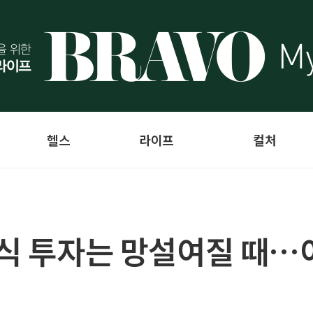
헬스
라이프
컬처
주식 투자는 망설여질 때…