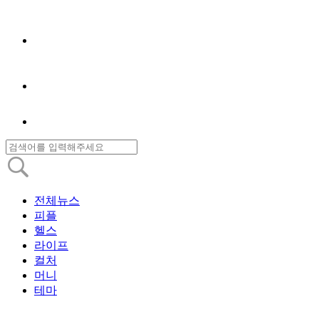
전체뉴스
피플
헬스
라이프
컬처
머니
테마