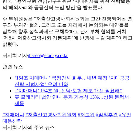
한국금융연구원 선임연구위원은 ‘치매환자를 위한 신탁활용
의 해외사례와 공공신탁 도입 방안’을 발표했다.
주 부위원장은 “저출산고령사회위원회는 그간 진행되어온 연
구와 부처간 협의, 그리고 오늘 자리에서 논의되는 대안들을
심화해 향후 정책과제로 구체화하고 관계부처 협의를 거쳐
‘제5차 저출산고령사회 기본계획’에 반영해 나갈 계획”이라고
밝혔다.
서지희 기자
jhsseo@etoday.co.kr
관련 뉴스
‘154조 치매머니’ 국정감사 화두…내년 예정 ‘치매공공
신탁 시범사업’ 우려 나와
“‘치매머니’ 154조 원, 신탁·보험 제도 개선 필요해”
美 클래리티 법안 연내 통과 가능성 13%…상원 문턱서
제동
#치매머니
#저출산고령사회위원회
#저고위
#임의후견
#유언
대용신탁
서지희 기자의 주요 뉴스