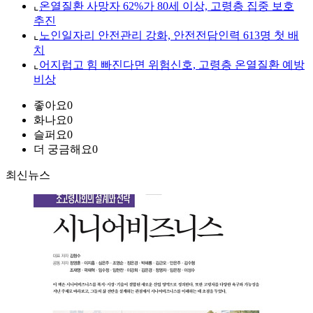
⌞
온열질환 사망자 62%가 80세 이상, 고령층 집중 보호
추진
⌞
노인일자리 안전관리 강화, 안전전담인력 613명 첫 배
치
⌞
어지럽고 힘 빠진다면 위험신호, 고령층 온열질환 예방
비상
좋아요
0
화나요
0
슬퍼요
0
더 궁금해요
0
최신뉴스