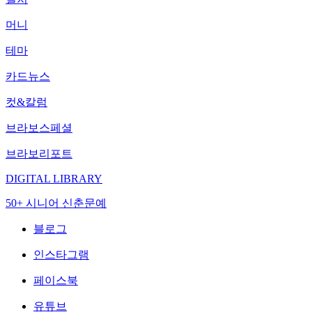
머니
테마
카드뉴스
컷&칼럼
브라보스페셜
브라보리포트
DIGITAL LIBRARY
50+ 시니어 신춘문예
블로그
인스타그램
페이스북
유튜브