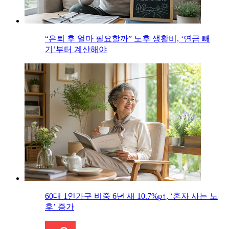
“은퇴 후 얼마 필요할까” 노후 생활비, ‘연금 빼
기’부터 계산해야
60대 1인가구 비중 6년 새 10.7%p↑, ‘혼자 사는 노
후’ 증가