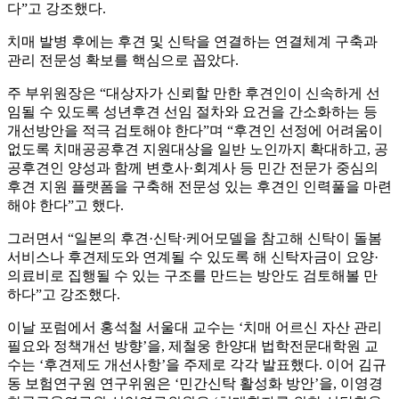
다”고 강조했다.
치매 발병 후에는 후견 및 신탁을 연결하는 연결체계 구축과
관리 전문성 확보를 핵심으로 꼽았다.
주 부위원장은 “대상자가 신뢰할 만한 후견인이 신속하게 선
임될 수 있도록 성년후견 선임 절차와 요건을 간소화하는 등
개선방안을 적극 검토해야 한다”며 “후견인 선정에 어려움이
없도록 치매공공후견 지원대상을 일반 노인까지 확대하고, 공
공후견인 양성과 함께 변호사·회계사 등 민간 전문가 중심의
후견 지원 플랫폼을 구축해 전문성 있는 후견인 인력풀을 마련
해야 한다”고 했다.
그러면서 “일본의 후견·신탁·케어모델을 참고해 신탁이 돌봄
서비스나 후견제도와 연계될 수 있도록 해 신탁자금이 요양·
의료비로 집행될 수 있는 구조를 만드는 방안도 검토해볼 만
하다”고 강조했다.
이날 포럼에서 홍석철 서울대 교수는 ‘치매 어르신 자산 관리
필요와 정책개선 방향’을, 제철웅 한양대 법학전문대학원 교
수는 ‘후견제도 개선사항’을 주제로 각각 발표했다. 이어 김규
동 보험연구원 연구위원은 ‘민간신탁 활성화 방안’을, 이영경