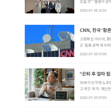
있을 것” “불륜이 문제가 아니라면 도대체 무엇이 문제일까?” 완벽해 보이던 두 가족의 일상
이 불륜설을 시작으로
2026-07-28 15:35
피 아래 욕망과 결핍
CNN, 한국 ‘황
고령화 된 아시아, 황
곤·돌봄 공백 새 사회문제로 미국 CNN이 최근 한국과 일본을 비롯
하는 ‘황혼이혼’을 집
2026-07-28 07:00
행한 결혼생활을 감수
“은퇴 후 얼마 
50세 이상 적정 노후
고 국민·퇴직·개인연
의 생활비’ 계산 중요 100세 시대를 맞아 은퇴를 앞둔 중장년층의 가장 큰 고민 중 하나는 ‘노
2026-07-25 07:00
후에 한 달에 얼마가