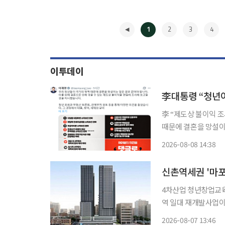
1
2
3
4
이투데이
李대통령 “청년이
李 “제도상 불이익 조사해 보고할 것을 지시
때문에 결혼을 망설이는 일은 결코
위터)에 "청년들이 국
2026-08-08 14:38
겪을 수 있는 제도상
◀
신촌역세권 '마포
4차산업 청년창업교육센터ㆍ외국인주민
역 일대 재개발사업이
완화를 통해 본궤도에 오른 것이다. 서울시는 제16차
2026-08-07 13:46