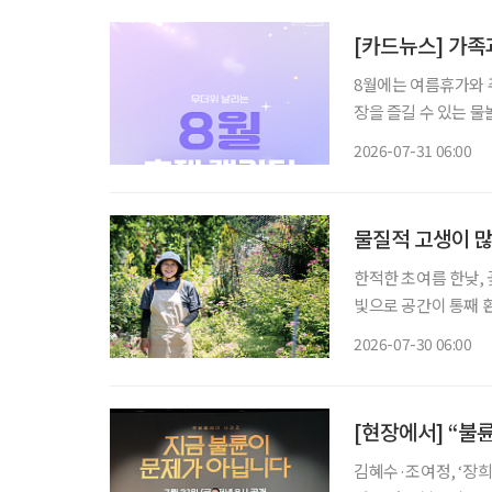
[카드뉴스] 가족과
8월에는 여름휴가와 
장을 즐길 수 있는 
까지 선택지가 다양하다. 무더위 속 장시간 이동이 부담스러운 시니어라면 여행
2026-07-31 06:00
운영 시간, 휴식 공간
물질적 고생이 많
한적한 초여름 한낮,
빛으로 공간이 통째 
한 생기가 가득한 정
2026-07-30 06:00
[현장에서] “불
김혜수·조여정, ‘장희빈’ 이후 24년 만에 