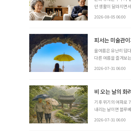
던 생활이 달라지면서
되기도 한다. 오랜 부부라도 하루의 모든 시간을 함께 보낼 필요는 없다. 집 안에 각자의 공간
2026-08-05 06:00
을 마련하고, 개인 
피서는 미술관이
올여름은 유난히 덥다
다른 여름을 즐겨보는
관 밖으로 이어지는 바
2026-07-31 06:00
피서'가 새로운 여름 
비 오는 날의 화
기후 위기의 여파로 7
내리는 날이면 블루베리 주인장
일·일요일이 쉬는 날이
2026-07-31 06:00
휴일이 됐다. 물론 비