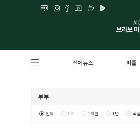
전체뉴스
피플
전체
1주
1개월
1년
직