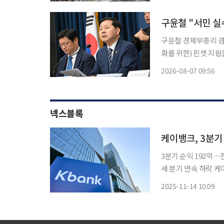
구 노고산동 31의 7
구윤철 "서민 실
구윤철 경제부총리 겸
화를 위한) 핀셋 지원을 
이날 MBC 라디오 '
2026-08-07 09:56
대출을 풀어줘야 한다
넥스블록
3분기 순익 192억⋯
세 분기 연속 하락 케이뱅크가 올 3분기 누적 당기순이익이 지난해 같은 기간보다 15.5% 감소
한 1034억 원을 기
2025-11-14 10:09