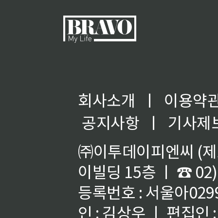
회사소개
ㅣ
이용약
공지사항
ㅣ
기사제
㈜이투데이피엔씨 (제호
이빌딩 15층 ㅣ ☎ 02)
등록번호 : 서울아02992
인 : 김상우 ㅣ 편집인