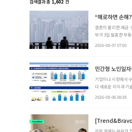
검색결과 총
1,602
건
“해로하면 손해?
결혼이 불리한 세금·연
부가 3일 발표한 부
맞추면서, 각각 집 
2026-08-07 07:00
민간형 노인일자리
기업이나 시장에서 
다 새로운 지식과 기
소득 지원에 그치지 
2026-08-06 08:38
나온다. 한국노
[Trend&Bra
은퇴 후에는 부부가 