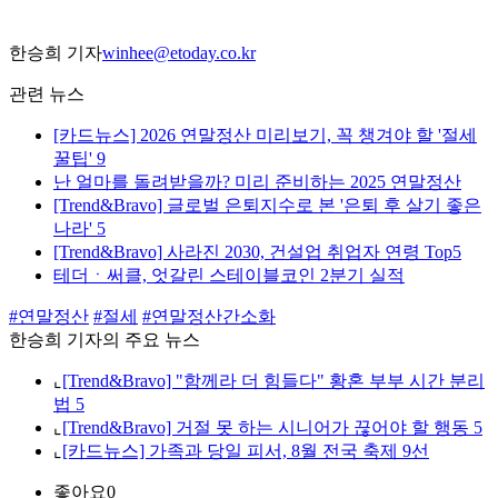
한승희 기자
winhee@etoday.co.kr
관련 뉴스
[카드뉴스] 2026 연말정산 미리보기, 꼭 챙겨야 할 '절세
꿀팁' 9
난 얼마를 돌려받을까? 미리 준비하는 2025 연말정산
[Trend&Bravo] 글로벌 은퇴지수로 본 '은퇴 후 살기 좋은
나라' 5
[Trend&Bravo] 사라진 2030, 건설업 취업자 연령 Top5
테더ㆍ써클, 엇갈린 스테이블코인 2분기 실적
#연말정산
#절세
#연말정산간소화
한승희 기자의 주요 뉴스
⌞
[Trend&Bravo] "함께라 더 힘들다" 황혼 부부 시간 분리
법 5
⌞
[Trend&Bravo] 거절 못 하는 시니어가 끊어야 할 행동 5
⌞
[카드뉴스] 가족과 당일 피서, 8월 전국 축제 9선
좋아요
0