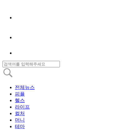
전체뉴스
피플
헬스
라이프
컬처
머니
테마