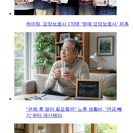
케어링, 요양보호사 170명 ‘명예 요양보호사’ 위촉
“은퇴 후 얼마 필요할까” 노후 생활비, ‘연금 빼
기’부터 계산해야