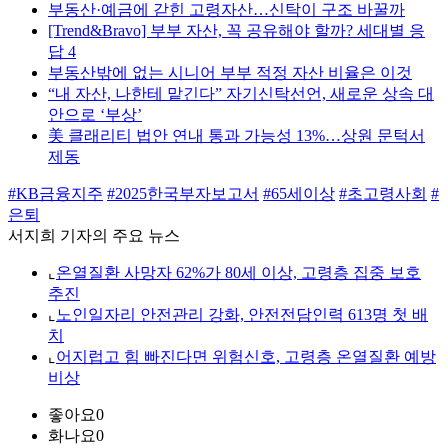
부동산·예금에 갇힌 고령자산…신탁이 구조 바꿀까
[Trend&Bravo] 부부 자산, 꼭 공유해야 할까? 세대별 응
답 4
부동산밖에 없는 시니어 부부 적정 자산 비율은 이것
“내 자산, 나한테 맡긴다” 자기신탁선언, 새로운 상속 대
안으로 ‘부상’
美 클래리티 법안 연내 통과 가능성 13%…상원 문턱서
제동
#KB금융지주
#2025한국부자보고서
#65세이상
#초고령사회
#
은퇴
서지희 기자의 주요 뉴스
⌞
온열질환 사망자 62%가 80세 이상, 고령층 집중 보호
추진
⌞
노인일자리 안전관리 강화, 안전전담인력 613명 첫 배
치
⌞
어지럽고 힘 빠진다면 위험신호, 고령층 온열질환 예방
비상
좋아요
0
화나요
0