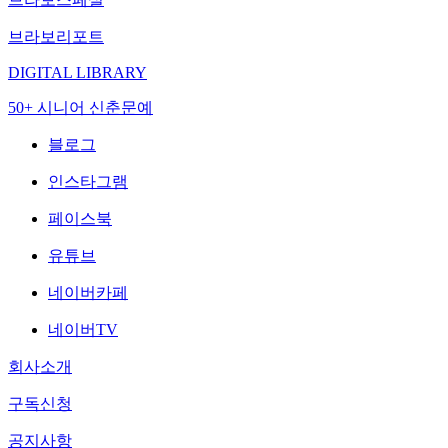
브라보리포트
DIGITAL LIBRARY
50+ 시니어 신춘문예
블로그
인스타그램
페이스북
유튜브
네이버카페
네이버TV
회사소개
구독신청
공지사항