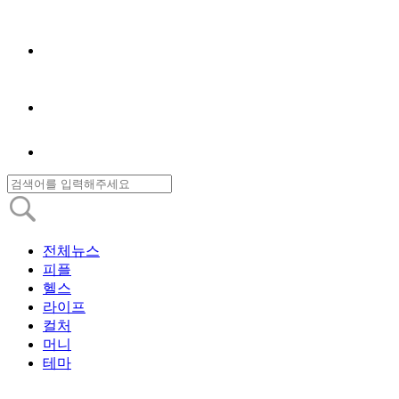
전체뉴스
피플
헬스
라이프
컬처
머니
테마