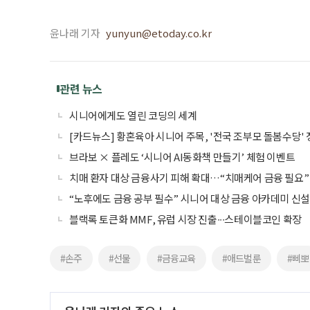
윤나래 기자
yunyun@etoday.co.kr
관련 뉴스
시니어에게도 열린 코딩의 세계
[카드뉴스] 황혼육아 시니어 주목, '전국 조부모 돌봄수당'
브라보 × 플레도 ‘시니어 AI동화책 만들기’ 체험 이벤트
치매 환자 대상 금융사기 피해 확대…“치매케어 금융 필요”
“노후에도 금융 공부 필수” 시니어 대상 금융 아카데미 신설
블랙록 토큰화 MMF, 유럽 시장 진출∙∙∙스테이블코인 확장
#손주
#선물
#금융교육
#애드벌룬
#삐뽀