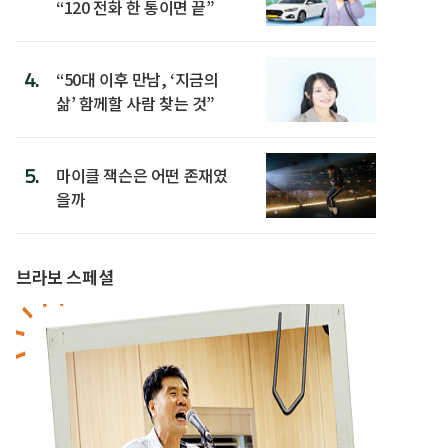
“120 전화 한 통이면 끝”
4.
“50대 이후 만남, ‘지금의
삶’ 함께할 사람 찾는 것”
5.
마이클 잭슨은 어떤 존재였
을까
브라보 스페셜