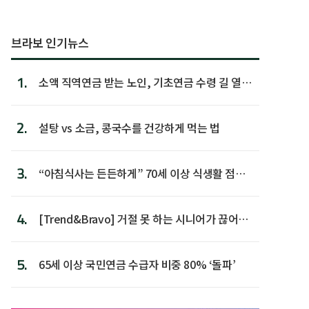
브라보 인기뉴스
1.
소액 직역연금 받는 노인, 기초연금 수령 길 열린
다
2.
설탕 vs 소금, 콩국수를 건강하게 먹는 법
3.
“아침식사는 든든하게” 70세 이상 식생활 점수
가장 높아
4.
[Trend&Bravo] 거절 못 하는 시니어가 끊어야
할 행동 5
5.
65세 이상 국민연금 수급자 비중 80% ‘돌파’