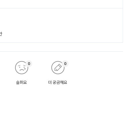
안
0
0
슬퍼요
더 궁금해요