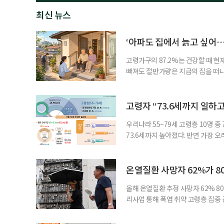
최신 뉴스
‘아파도 집에서 늙고 싶어…
고령가구의 87.2%는 건강할 때 현
빠져도 절반가량은 지금의 집을 떠나
공급에 무게가 실려 있다. 통합돌봄
지원 체계를 구축해야 한다는 제언이 
여름호에 실린 ‘통합돌봄 시행에 따른
고령자 “73.6세까지 일하고
우리나라 55~79세 고령층 10명 
73.6세까지 높아졌다. 반면 가장 
뒤에도 상당 기간 일해야 하는 고령층
처가 5일 발표한 ‘2026년 5월 경
7000명으로, 1년 전보다 57만 명
온열질환 사망자 62%가 8
올해 온열질환 추정 사망자 62% 8
리사업 통해 폭염 취약 고령층 집중
나타났다. 이에 정부가 전국 보건소
에 따르면 5월 15일부터 이달 4일