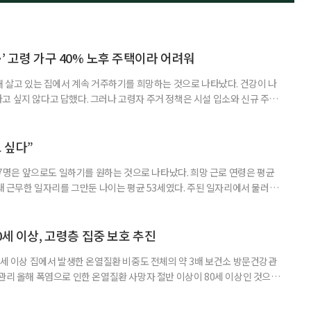
’ 고령 가구 40% 노후 주택이라 어려워
재 살고 있는 집에서 계속 거주하기를 희망하는 것으로 나타났다. 건강이 나
고 싶지 않다고 답했다. 그러나 고령자 주거 정책은 시설 입소와 신규 주택
 시행을 계기로 집수리부터 퇴원 후 임시 거처, 방문 돌봄까지 연결하는 주거
나왔다. 6일 건축공간연구원(AURI)이 발간한 ‘건축과 도시 공간’ 2026년
 고령자 주거-돌봄 협업 체계 구축 방안’ 보고서는 고
 싶다”
중 7명은 앞으로도 일하기를 원하는 것으로 나타났다. 희망 근로 연령은 평균
오래 근무한 일자리를 그만둔 나이는 평균 53세였다. 주된 일자리에서 물러난
의 현실이 통계로 확인됐다. 고령층 취업자 1012만 5000명 국가데이터
제활동인구조사 고령층 부가조사 결과’에 따르면 55~79세 인구는 1701만
 증가했다. 15세 이상 인구에서 차지하는 비중은
0세 이상, 고령층 집중 보호 추진
0세 이상 집에서 발생한 온열질환 비중도 전체의 약 3배 보건소 방문건강관
 관리 올해 폭염으로 인한 온열질환 사망자 절반 이상이 80세 이상인 것으로
 방문건강관리사업을 통해 80세 이상 고령자 보호를 추진한다. 6일 복지부
까지 질병관리청으로 신고된 온열질환자는 총 2441명으로 이 중 65세 이상