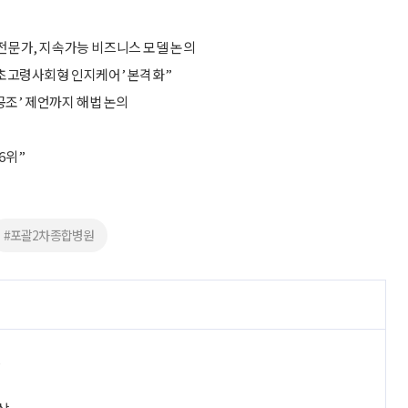
 전문가, 지속가능 비즈니스 모델 논의
 ‘초고령사회형 인지케어’ 본격화”
 공조’ 제언까지 해법 논의
6위”
#포괄2차종합병원
진