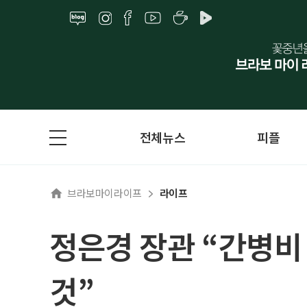
전체뉴스
피플
브라보마이라이프
라이프
정은경 장관 “간병비
것”