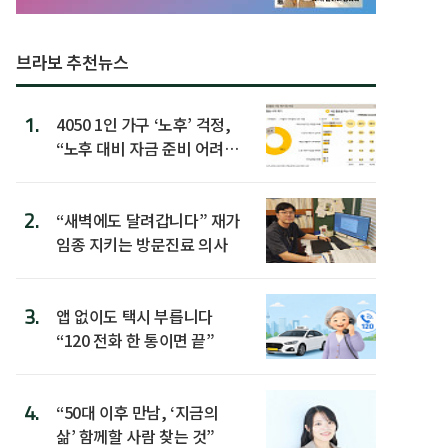
브라보 추천뉴스
1.
4050 1인 가구 ‘노후’ 걱정,
“노후 대비 자금 준비 어려
워”
2.
“새벽에도 달려갑니다” 재가
임종 지키는 방문진료 의사
3.
앱 없이도 택시 부릅니다
“120 전화 한 통이면 끝”
4.
“50대 이후 만남, ‘지금의
삶’ 함께할 사람 찾는 것”