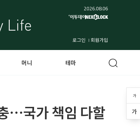
2026.08.06
로그인
회원가입
머니
테마
가
확충…국가 책임 다할
가