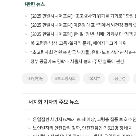
관련 뉴스
[2025 한일시니어포럼] “초고령사회 위기를 기회로” 한일
[2025 한일시니어포럼] 이준영 대표 “집에서 뇌건강 관리
[2025 한일시니어포럼] 한·일 ‘정년·치매’ 과제부터 ‘정책
美 고령층 낙상·고독·일자리 문제, 에이지테크가 메워
“초고령사회 전환 속 한국 부자들, 은퇴·노후 상담 관심 8→
정부 공급카드 임박… 서울시 협의·주민 설득이 관건
#요양병원
#초고령사회
#복지부
#정은경
서지희 기자의 주요 뉴스
온열질환 사망자 62%가 80세 이상, 고령층 집중 보호 추
노인일자리 안전관리 강화, 안전전담인력 613명 첫 배치