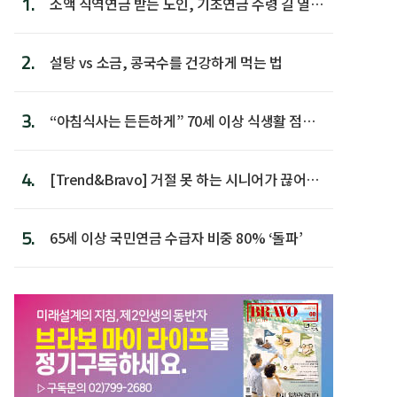
1.
소액 직역연금 받는 노인, 기초연금 수령 길 열린
다
2.
설탕 vs 소금, 콩국수를 건강하게 먹는 법
3.
“아침식사는 든든하게” 70세 이상 식생활 점수
가장 높아
4.
[Trend&Bravo] 거절 못 하는 시니어가 끊어야
할 행동 5
5.
65세 이상 국민연금 수급자 비중 80% ‘돌파’