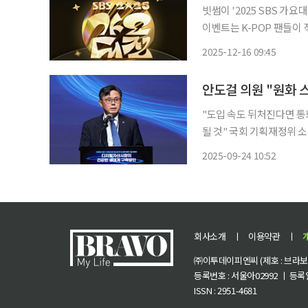
빗썸이 '2025 SBS 가요
이벤트는 K-POP 팬들이 직접 '빗썸과 함께 뽑은 나만의 best 아이돌'을 선정하
로그램이다. 투표에서 최
2025-12-16 09:45
VCR, ‘빗썸 블랙 프리미
"도입 속도 뒤처진다면 
될 것" 국회 기획재정위 소속 안도걸 더불어민주당 의원은 원화 기반 스테이블코인 도입이 단
순한 금융 혁신을 넘어 국
2025-09-24 10:52
회사소개
ㅣ
이용약관
ㅣ
㈜이투데이피엔씨 (제호 : 브라보 마
등록번호 : 서울아02992 ㅣ 등록일자
ISSN : 2951-4681