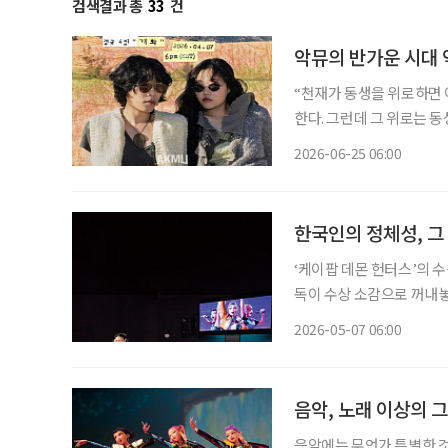
검색결과 총
33
건
악뮤의 반가운 시대 
“천재가 동생을 위로하면 
한다. 그런데 그 위로는 
우리 모두의 가슴도 울리고
2026-06-25 06:00
닭을 살펴본다. 
한국인의 정체성, 그
‘케이팝 데몬 헌터스’의 수
독이 수상 소감으로 꺼내놓
한 울림을 줬다. 이 말은 
2026-05-07 06:00
관점을 제시
음악, 노래 이상의 그
음악에는 무언가 특별한 것