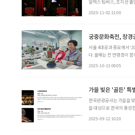
알렉스 팀버스, 조지선 출연
행 신화를 새롭게 쓴 뮤지컬
2025-11-02 21:00
작으로 한 작품이다. 가난
궁중문화축전, 창경궁
서울 4대궁과 종묘에서 ‘2
다. 올해는 전 연령층이 함
궐 장원서’와 창경궁을 배경으
2025-10-13 08:05
창경궁 ‘시간여행’은 명
가을 빛은 '골든' 특
한국관광공사는 가을을 맞이
을 대상으로 한국의 풍성한
Step into Autumn Colors of Kor
2025-09-12 10:20
명소와 함께 가을 제철 먹거