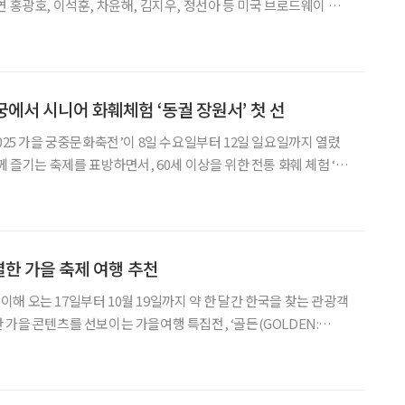
 홍광호, 이석훈, 차윤해, 김지우, 정선아 등 미국 브로드웨이 흥
 ‘물랑루즈!’가 3년 만에 돌아온다. 2001년 개봉한 동명 영화를 원
한 작가 크리스티안
에서 시니어 화훼체험 ‘동궐 장원서’ 첫 선
025 가을 궁중문화축전’이 8일 수요일부터 12일 일요일까지 열렸
께 즐기는 축제를 표방하면서, 60세 이상을 위한 전통 화훼 체험 ‘동
로 한 체험형 재현 ‘시간여행’ 등을 전면에 내세웠다. 그중에서
정문·명정전·경춘전·통명전의 주요 전각을 무
별한 가을 축제 여행 추천
해 오는 17일부터 10월 19일까지 약 한 달간 한국을 찾는 관광객
 가을 콘텐츠를 선보이는 가을여행 특집전, ‘골든(GOLDEN:
ea)’을 진행한다. 이번 특집전은 지역별 대표 가을 추천
리, 가을 대표 축제, 지역별