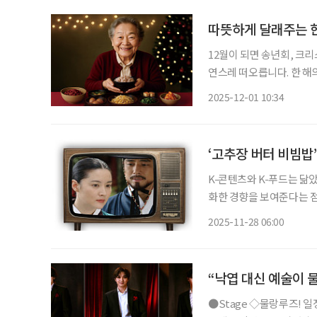
따뜻하게 달래주는 한
12월이 되면 송년회, 크리
연스레 떠오릅니다. 한 해
한 그릇의 음식을 나눠 먹는
2025-12-01 10:34
순한 식사가 아닌 마음을 
‘고추장 버터 비빔밥’
K-콘텐츠와 K-푸드는 닮
화한 경향을 보여준다는 점
든 글로벌 열풍을 보면 퓨전의 시
2025-11-28 06:00
맛, K-콘텐츠 예전 어머
“낙엽 대신 예술이 
●Stage ◇물랑루즈! 일정 11월 27일 ~ 2026년 2월 22일 장소 블루스퀘어 신한카드홀 연출