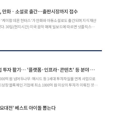
르면, 이 시장은 "요즘 대세 리센느가 수원 홍보대사인
', 만화ㆍ소설로 출간⋯출판시장까지 접수
 '케이팝 데몬 헌터스'가 만화와 아동소설로도 출간되며 지식재산
면 넷플릭스와
권 시장에서 '케이팝 데몬 헌터스'를 원작으로 한 그래픽 노블과
설을 선보였다. 그래픽 노블은 총 208쪽 분량의 전면 컬러 만화책으로 제작
비상장 블록체인 기업 투자 활기… '플랫폼·인프라·콘텐츠' 등 분야 다양
000억 원 넘어두나무·해시드 등 1세대 투자자실물 연계 사업으로
중심의 투기성 프로젝트 대신 매출 기반과 사업 모델이 검증된 기업들
 기관 대상 인프라 기업과 콘텐츠·플랫폼 기업을 중심
S 가요대전’ 베스트 아이돌 뽑는다