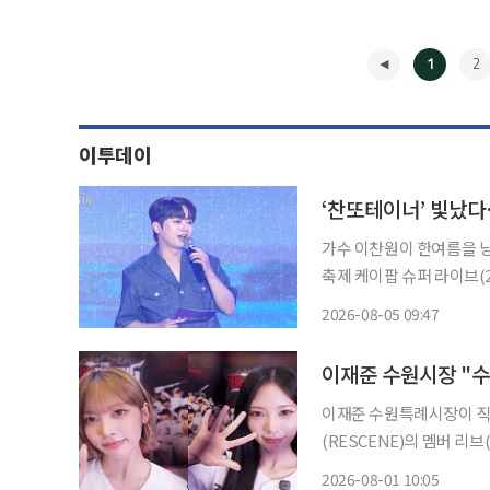
1
2
이투데이
‘찬또테이너’ 빛났
가수 이찬원이 한여름을 낭만으로 물들였다. 이찬원은 4일
축제 케이팝 슈퍼 라이브(20
오가며 올라운더 아티스트의 매력을 자랑했다. 이날 
2026-08-05 09:47
러운 호흡은 물론, 관객들
◀
이재준 수원시장 "수
이재준 수원특례시장이 직
(RESCENE)의 멤버 리브
'2026~2027 수원 방문의 해' 홍보에 힘을 실
2026-08-01 10:05