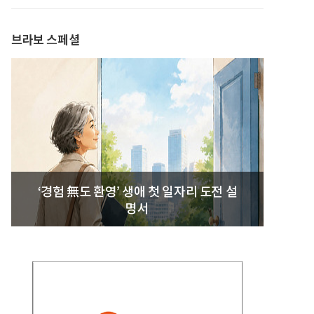
브라보 스페셜
‘경험 無도 환영’ 생애 첫 일자리 도전 설
명서