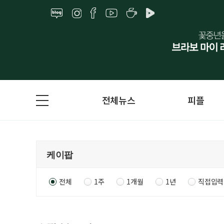
전체뉴스
피플
전체
1주
1개월
1년
직접입력