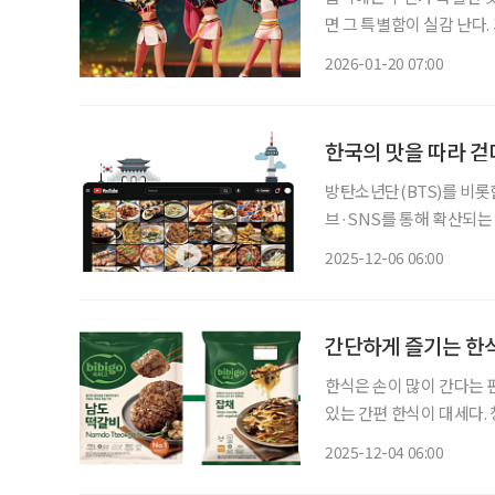
면 그 특별함이 실감 난다
키며, 때론 누군가를 살리는 
2026-01-20 07:00
헌터스’에 음악이 없었다면
한국의 맛을 따라 
방탄소년단(BTS)를 비롯한
브·SNS를 통해 확산되는 
시 글로벌 관심의 중심에 
2025-12-06 06:00
늘고 있으며, 정부도 이러
간단하게 즐기는 한
한식은 손이 많이 간다는 
있는 간편 한식이 대세다. 
더미식의 ‘프리미엄 셰프 
2025-12-04 06:00
있는 일상식’이 됐다. 오랜