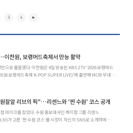
3
4
다⋯이찬원, 보령머드축제서 만능 활약
 방송된 KBS 2TV ‘2026 보령머드
26 보령머드축제 K-POP SUPER LIVE)’에 출연해 MC와 무대를
이찬원은 함께 MC를 맡은 웬디와 자연스
과 소통하며 안정적인 진행 실력과 센
▶
원잘알 리브의 픽"…리센느와 '찐 수원' 코스 공개
접 마이크를 잡았다. 수원 홍보대사인 케이팝 그룹 리센느
(LIV)가 고른 '찐 수원 코스'를 시장이 자신의 SNS로 소개하며
었다. 1일 이재준 수원특례시장이 자신의 페이스