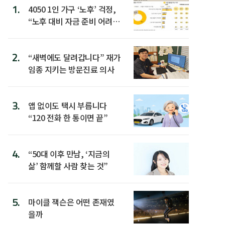
1.
4050 1인 가구 ‘노후’ 걱정,
“노후 대비 자금 준비 어려
워”
2.
“새벽에도 달려갑니다” 재가
임종 지키는 방문진료 의사
3.
앱 없이도 택시 부릅니다
“120 전화 한 통이면 끝”
4.
“50대 이후 만남, ‘지금의
삶’ 함께할 사람 찾는 것”
5.
마이클 잭슨은 어떤 존재였
을까