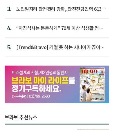
3.
노인일자리 안전관리 강화, 안전전담인력 613명
첫 배치
4.
“아침식사는 든든하게” 70세 이상 식생활 점수
가장 높아
5.
[Trend&Bravo] 거절 못 하는 시니어가 끊어야
할 행동 5
브라보 추천뉴스