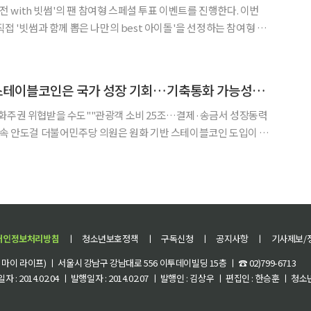
대전 with 빗썸'의 팬 참여형 스페셜 투표 이벤트를 진행한다. 이번
는 참여형 프
다 득표를 한 아티스트에게는 스페셜 트로피와 수상소감 인터뷰
엄 멤버십’ 1년 이용권이 제공된다. 빗썸 블
안도걸 의원 "원화 스테이블코인은 국가 성장 기회…기축통화 가능성도"
통화주권 위협받을 수도""관광객 소비 25조…결제·송금서 성장동력
가 성장의 새로운 기회를 열고, 나아가 글로벌 기축통화로 자리매김
할 가능성까지 열 수 있다고 24일 밝혔다. 안 의원은 이날 오전 서울 서초구 JW메
개인정보처리방침
ㅣ
청소년보호정책
ㅣ
구독신청
ㅣ
공지사항
ㅣ
기사제보/
이 라이프) ㅣ 서울시 강남구 강남대로 556 이투데이빌딩 15층 ㅣ ☎ 02)799-6713
 : 2014.02.04 ㅣ 발행일자 : 2014.02.07 ㅣ 발행인 : 김상우 ㅣ 편집인 : 한승훈 ㅣ