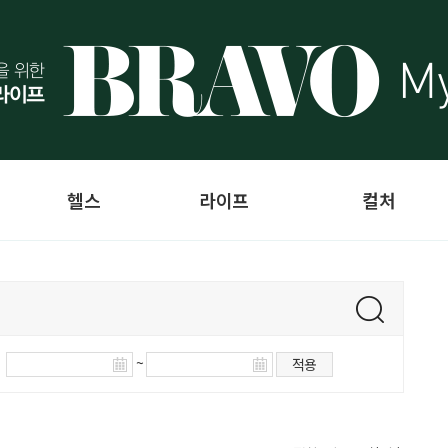
헬스
라이프
컬처
~
적용