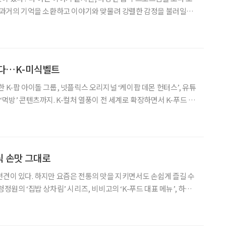
. 과거의 기억을 소환하고 이야기와 맞물려 강렬한 감정을 불러일으
힘을 발휘하는 음악의 저력이 느껴지기 때문이다. ‘케이팝 데몬
 이런 상상을 해본다. 애니메이션 ‘케이팝 데몬
걷다…K-미식벨트
 K-팝 아이돌 그룹, 넷플릭스 오리지널 ‘케이팝 데몬 헌터스’, 유튜
‘먹방’ 콘텐츠까지. K-컬처 열풍이 전 세계로 확장하면서 K-푸드 역
서 있다. 한국 음식을 경험하기 위해 방한하는 외국인 수요도 빠르게
한 흐름을 새로운 성장 동력으로 삼기 위해
식 손맛 그대로
편견이 있다. 하지만 요즘은 전통의 맛을 지키면서도 손쉽게 즐길 수
청정원의 ‘집밥 상차림’ 시리즈, 비비고의 ‘K-푸드 대표 메뉴’, 하림
레시피’까지. 이제 한식은 어려운 요리가 아니라 ‘오늘 바로 즐길 수
 시간 끓이거나 손질할 필요 없이, 데우