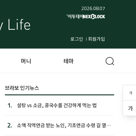
2026.08.07
로그인
회원가입
머니
테마
브라보 인기뉴스
가
1.
설탕 vs 소금, 콩국수를 건강하게 먹는 법
가
2.
소액 직역연금 받는 노인, 기초연금 수령 길 열린
다