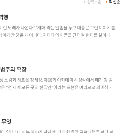
정확도순
최신순
역행
이런 노래가 나온다.” ‘개화’라는 앨범을 두고 대중은 그런 이야기를
동생에게만 닿은 게 아니다. 저마다의 아픔을 견디며 현재를 살아내는
 있으니 말이다. 이 앨범이 도파민 시대에 던지는 진짜 위로가 된 까
슬픔 뒤의 기쁨 아닌 ‘기쁨 뒤의 슬픔’ “기
 범주의 확장
상 소감과 새로운 정체성. 제98회 아카데미 시상식에서 매기 강 감
은 “전 세계 모든 곳의 한국인”이라는 표현은 여러모로 의미심장
현재 K-컬처의 영역 안에서 맹활약하는 전 세계 한국인에 관한 새로운
한다. ‘케이팝 데몬 헌터스’ 수상 소감에 담긴 의미들
 무엇
이 있다? 다 아는 이야기 같지만, 다양한 음악 프로그램을 보다 보