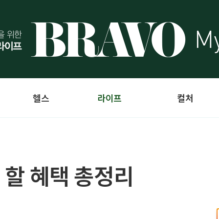
헬스
라이프
컬처
야 할 혜택 총정리