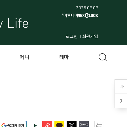
2026.08.08
로그인
회원가입
머니
테마
가
가
선호매체 추가