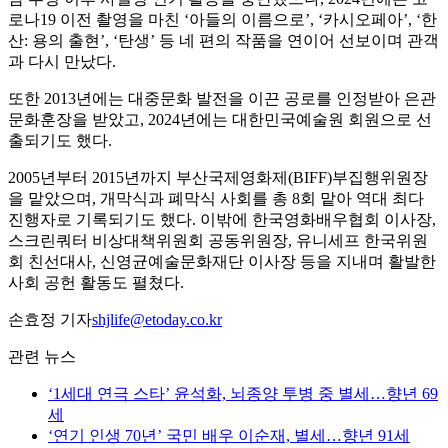
로나19 이전 촬영을 마친 ‘아들의 이름으로’, ‘카시오페아’, ‘한
산: 용의 출현’, ‘탄생’ 등 네 편의 작품을 연이어 선보이며 관객
과 다시 만났다.
또한 2013년에는 대중문화 발전을 이끈 공로를 인정받아 은관
문화훈장을 받았고, 2024년에는 대한민국예술원 회원으로 선
출되기도 했다.
2005년부터 2015년까지 부산국제영화제(BIFF)부집행위원장
을 맡았으며, 개막식과 폐막식 사회를 총 8회 맡아 역대 최다
진행자로 기록되기도 했다. 이밖에 한국영화배우협회 이사장,
스크린쿼터 비상대책위원회 공동위원장, 유니세프 한국위원
회 친선대사, 신영균예술문화재단 이사장 등을 지내며 활발한
사회 공헌 활동도 펼쳤다.
손효정 기자
shjlife@etoday.co.kr
관련 뉴스
‘1세대 연극 스타’ 윤석화, 뇌종양 투병 중 별세…향년 69
세
‘연기 인생 70년’ 국민 배우 이순재, 별세…향년 91세