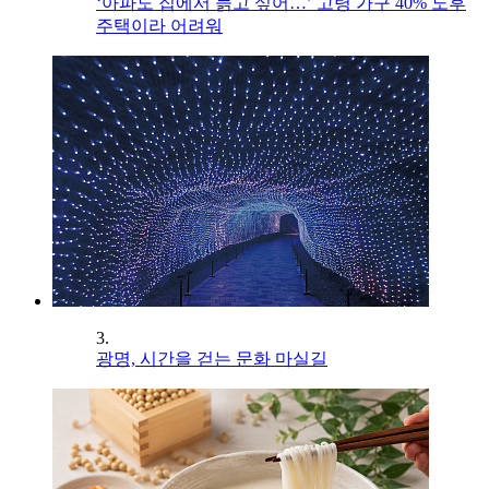
‘아파도 집에서 늙고 싶어…’ 고령 가구 40% 노후
주택이라 어려워
3.
광명, 시간을 걷는 문화 마실길