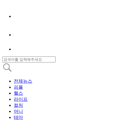
전체뉴스
피플
헬스
라이프
컬처
머니
테마