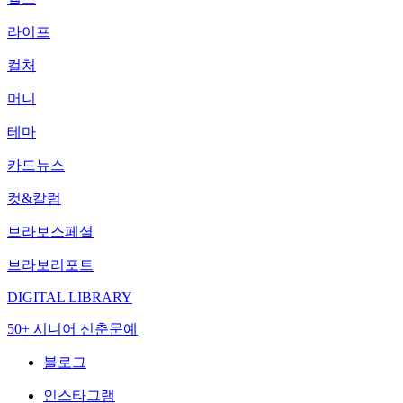
라이프
컬처
머니
테마
카드뉴스
컷&칼럼
브라보스페셜
브라보리포트
DIGITAL LIBRARY
50+ 시니어 신춘문예
블로그
인스타그램