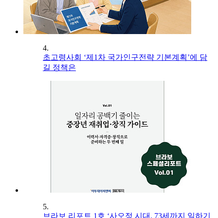
4.
초고령사회 ‘제1차 국가인구전략 기본계획’에 담
길 정책은
5.
브라보 리포트 1호 ‘사오정 시대, 73세까지 일하기