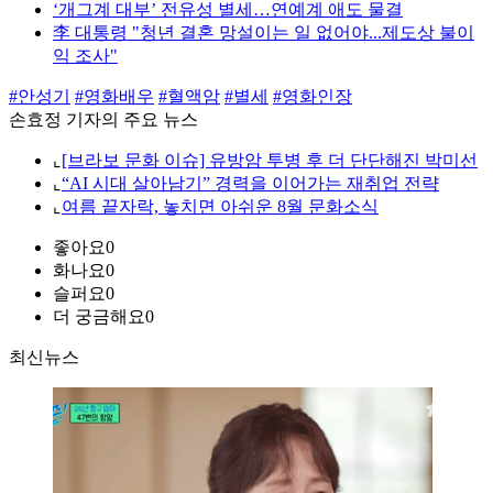
‘개그계 대부’ 전유성 별세…연예계 애도 물결
李 대통령 "청년 결혼 망설이는 일 없어야...제도상 불이
익 조사"
#안성기
#영화배우
#혈액암
#별세
#영화인장
손효정 기자의 주요 뉴스
⌞
[브라보 문화 이슈] 유방암 투병 후 더 단단해진 박미선
⌞
“AI 시대 살아남기” 경력을 이어가는 재취업 전략
⌞
여름 끝자락, 놓치면 아쉬운 8월 문화소식
좋아요
0
화나요
0
슬퍼요
0
더 궁금해요
0
최신뉴스