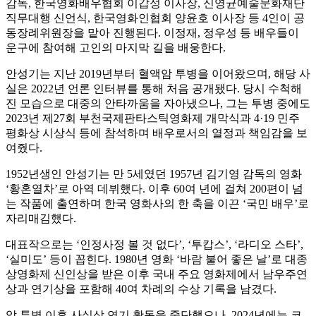
감독, 한국영화배우협회 이갑성 이사장, 신영균예술문화재단
직무대행 신언식, 한국영화인협회 양윤호 이사장 등 4인이 공
동장례위원장을 맡아 진행된다. 이정재, 정우성 등 배우들이
운구에 참여해 고인의 마지막 길을 배웅한다.
안성기는 지난 2019년부터 혈액암 투병을 이어왔으며, 해당 사
실은 2022년 언론 인터뷰를 통해 처음 공개됐다. 당시 수척해
진 모습으로 대중의 안타까움을 자아냈으나, 그는 투병 중에도
2023년 제27회 부천국제판타스틱영화제 개막식과 4·19 민주
평화상 시상식 등에 참석하며 배우로서의 열정과 책임감을 보
여줬다.
1952년생인 안성기는 만 5세였던 1957년 김기영 감독의 영화
‘황혼열차’로 아역 데뷔했다. 이후 60여 년에 걸쳐 200편이 넘
는 작품에 출연하며 한국 영화사의 한 축을 이끈 ‘국민 배우’로
자리매김했다.
대표작으로는 ‘인정사정 볼 것 없다’, ‘투캅스’, ‘라디오 스타’,
‘실미도’ 등이 꼽힌다. 1980년 영화 ‘바람 불어 좋은 날’로 대종
상영화제 신인상을 받은 이후 국내 주요 영화제에서 남우주연
상과 연기상을 포함해 40여 차례의 수상 기록을 남겼다.
암 투병 이후 사실상 연기 활동을 중단했으나, 2024년에는 코