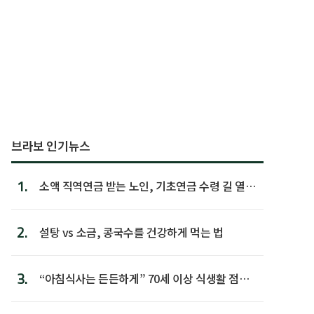
브라보 인기뉴스
1.
소액 직역연금 받는 노인, 기초연금 수령 길 열린
다
2.
설탕 vs 소금, 콩국수를 건강하게 먹는 법
3.
“아침식사는 든든하게” 70세 이상 식생활 점수
가장 높아