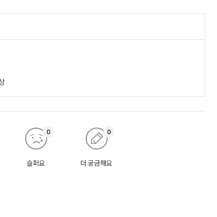
진
상
0
0
슬퍼요
더 궁금해요