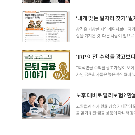
나타났다. 이에 정부가 전국 보건소
에 따르면 5월 15일부터 이달 4일
고령층은 825명(33.8%), 80세 
‘내게 맞는 일자리 찾기’ 
창직은 거창한 사업계획서보다 자기 
심을 가져온 것, 다른 사람이 필요로
for 5060 창직사례집’을 바탕으로 ‘
싶었나요? ▷ 내가 살아오며 ‘이렇게 바
2._______________ 3._____
‘IRP 이전’ 수익률 광고보
“퇴직연금 수익률 광고가 많이 보이는
자인 금융회사들은 높은 수익률과 낮
가입자를 유치한다. 하지만 수익률이
운용하는 자금인 만큼, 광고보다 먼저
사들이 내세우는 퇴직연금 수익률은 
노후 대비로 달러보험? 환
고환율과 추가 환율 상승 기대감에 
을 얻기 위한 금융 상품이 아니라 
이라면 환율 상승에 따른 보험료 부
국면의 달러보험 소비자 위험과 과제’
집계됐다. 전년 동기 판매량인 2만2