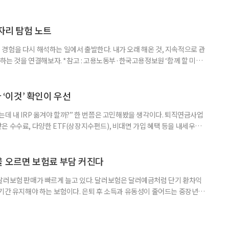
 방문건강관리사업을 통해 80세 이상 고령자 보호를 추진한다. 6일 복지부
까지 질병관리청으로 신고된 온열질환자는 총 2441명으로 이 중 65세 이상
이상은 300명(12.3%)으로 집계됐다. 연령별 환자 수
일자리 탐험 노트
경험을 다시 해석하는 일에서 출발한다. 내가 오래 해온 것, 지속적으로 관
 하는 것을 연결해보자. *참고 : 고용노동부·한국고용정보원 ‘함께 할 미래
브라보 마이 라이프’ 재구성. STEP 1. 내 안의 재료 찾기 1. 무엇을 바꾸고
뀌면 좋겠다’고 느낀 일은? 1._______________
__________ ▷ 그중 내가 직접 해볼 만
다 ‘이것’ 확인이 우선
데 내 IRP 옮겨야 할까?” 한 번쯤은 고민해봤을 생각이다. 퇴직연금사업
은 수수료, 다양한 ETF(상장지수펀드), 비대면 가입 혜택 등을 내세우며
 높다고 해서 무조건 옮기는 것만이 정답은 아니다. 퇴직연금은 오랜 기간
 확인해야 할 사항이 있다. 수익률 광고, 먼저 기준부터 봐야 한다 금융회
눈에 잘 들어온다. 하지만 수익률 숫자는 기준에 따라달라질 수 있다.
율 오르면 보험료 부담 커진다
달러보험 판매가 빠르게 늘고 있다. 달러보험은 달러예금처럼 단기 환차익
장기간 유지해야 하는 보험이다. 은퇴 후 소득과 유동성이 줄어드는 중장년층
담과 중도해지 손실 가능성을 함께 살펴야 한다. 5일 보험연구원의 ‘고환율
 리포트에 따르면 올해 1분기 달러보험 판매 건수는 약 4만7000건으로
000건의 두 배를 웃도는 수준이다. 달러보험은 보험료를 달러로 내고