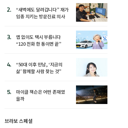
2.
“새벽에도 달려갑니다” 재가
임종 지키는 방문진료 의사
3.
앱 없이도 택시 부릅니다
“120 전화 한 통이면 끝”
4.
“50대 이후 만남, ‘지금의
삶’ 함께할 사람 찾는 것”
5.
마이클 잭슨은 어떤 존재였
을까
브라보 스페셜