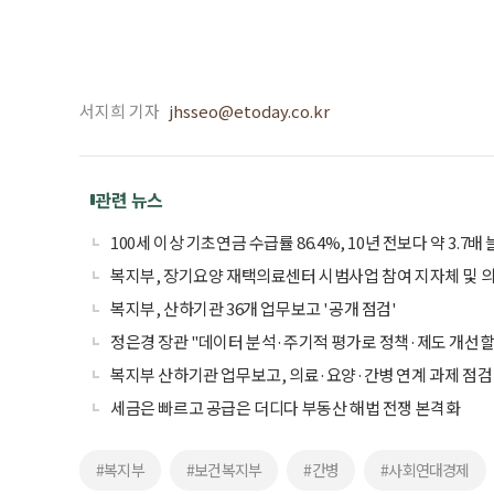
서지희 기자
jhsseo@etoday.co.kr
관련 뉴스
100세 이상 기초연금 수급률 86.4%, 10년 전보다 약 3.7배
복지부, 장기요양 재택의료센터 시범사업 참여 지자체 및 
복지부, 산하기관 36개 업무보고 '공개 점검'
정은경 장관 "데이터 분석·주기적 평가로 정책·제도 개선할
복지부 산하기관 업무보고, 의료·요양·간병 연계 과제 점검
세금은 빠르고 공급은 더디다 부동산 해법 전쟁 본격화
#복지부
#보건복지부
#간병
#사회연대경제