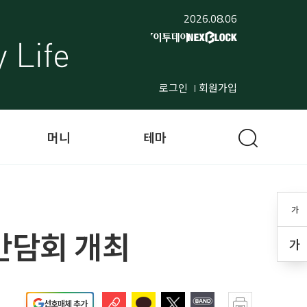
2026.08.06
로그인
회원가입
머니
테마
가
간담회 개최
가
선호매체 추가