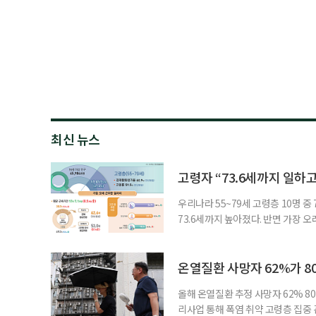
최신 뉴스
고령자 “73.6세까지 일하고
우리나라 55~79세 고령층 10명 
73.6세까지 높아졌다. 반면 가장 
뒤에도 상당 기간 일해야 하는 고령층
처가 5일 발표한 ‘2026년 5월 경
7000명으로, 1년 전보다 57만 명
온열질환 사망자 62%가 8
올해 온열질환 추정 사망자 62% 8
리사업 통해 폭염 취약 고령층 집중