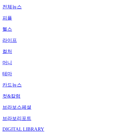
전체뉴스
피플
헬스
라이프
컬처
머니
테마
카드뉴스
컷&칼럼
브라보스페셜
브라보리포트
DIGITAL LIBRARY