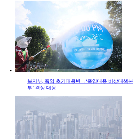
복지부, 폭염 초기대응반→‘폭염대응 비상대책본
부’ 격상 대응