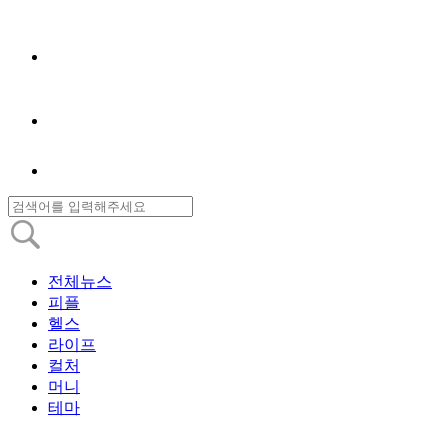
전체뉴스
피플
헬스
라이프
컬처
머니
테마