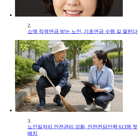
2.
소액 직역연금 받는 노인, 기초연금 수령 길 열린다
3.
노인일자리 안전관리 강화, 안전전담인력 613명 첫
배치