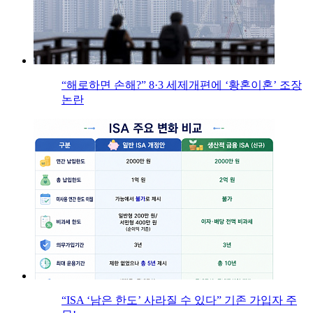
“해로하면 손해?” 8·3 세제개편에 ‘황혼이혼’ 조장
논란
“ISA ‘남은 한도’ 사라질 수 있다” 기존 가입자 주