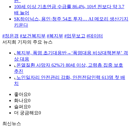
편"
100세 이상 기초연금 수급률 86.4%, 10년 전보다 약 3.7
배 늘어
SK하이닉스, 용인·청주 54조 투자… AI 메모리 생산기지
키운다
#정은경
#보건복지부
#복지부
#업무보고
#데이터
서지희 기자의 주요 뉴스
⌞
복지부, 폭염 초기대응반→‘폭염대응 비상대책본부’ 격
상 대응
⌞
온열질환 사망자 62%가 80세 이상, 고령층 집중 보호
추진
⌞
노인일자리 안전관리 강화, 안전전담인력 613명 첫 배
치
좋아요
0
화나요
0
슬퍼요
0
더 궁금해요
0
최신뉴스