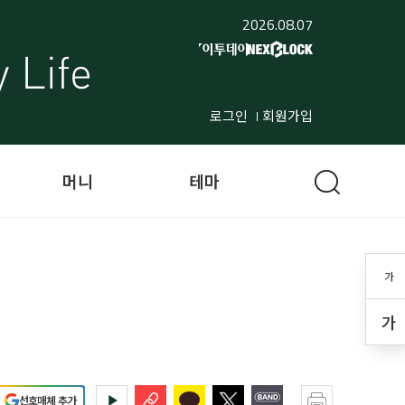
2026.08.07
로그인
회원가입
머니
테마
가
가
선호매체 추가