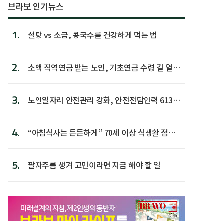
브라보 인기뉴스
1.
설탕 vs 소금, 콩국수를 건강하게 먹는 법
2.
소액 직역연금 받는 노인, 기초연금 수령 길 열린
다
3.
노인일자리 안전관리 강화, 안전전담인력 613명
첫 배치
4.
“아침식사는 든든하게” 70세 이상 식생활 점수
가장 높아
5.
팔자주름 생겨 고민이라면 지금 해야 할 일