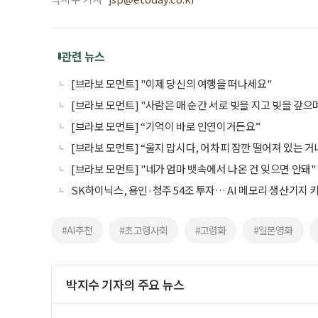
관련 뉴스
[브라보 모먼트] "이제 당신의 여행을 떠나세요"
[브라보 모먼트] "사람은 매 순간 서로 빚을 지고 빚을 갚
[브라보 모먼트] “기억이 바로 인연이거든요”
[브라보 모먼트] “울지 맙시다, 어차피 잠깐 떨어져 있는 거
[브라보 모먼트] "네가 엄마 뱃속에서 나온 건 잊으면 안돼"
SK하이닉스, 용인·청주 54조 투자… AI 메모리 생산기지 
#AI추천
#초고령사회
#고령화
#일본영화
박지수 기자의 주요 뉴스