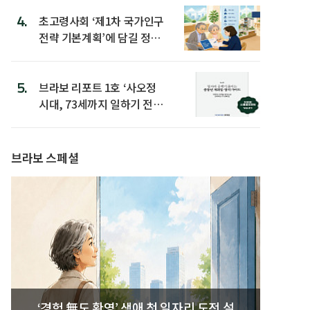
4.
초고령사회 ‘제1차 국가인구
전략 기본계획’에 담길 정책
은
5.
브라보 리포트 1호 ‘사오정
시대, 73세까지 일하기 전략’
발간
브라보 스페셜
‘경험 無도 환영’ 생애 첫 일자리 도전 설