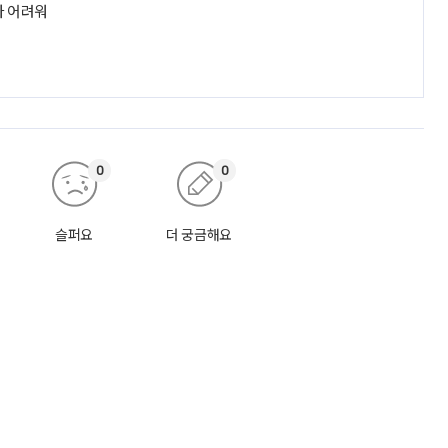
라 어려워
0
0
슬퍼요
더 궁금해요