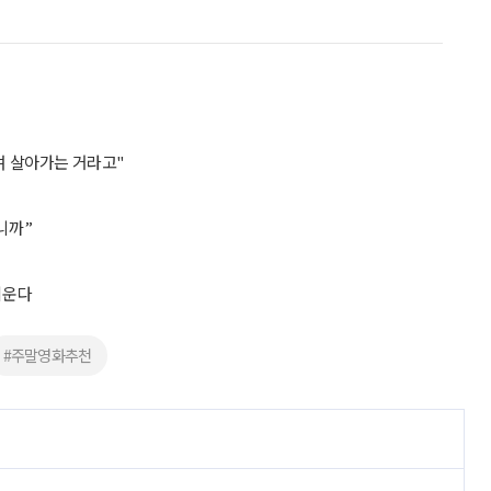
으며 살아가는 거라고"
니까”
키운다
#주말영화추천