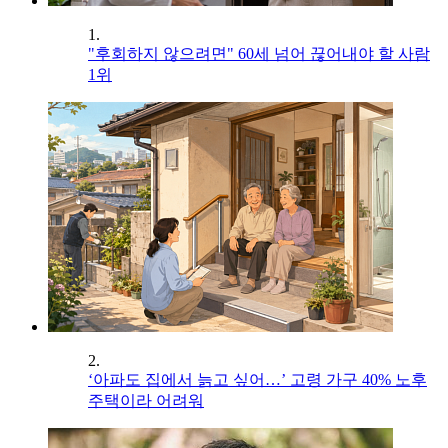
1.
"후회하지 않으려면" 60세 넘어 끊어내야 할 사람
1위
2.
‘아파도 집에서 늙고 싶어…’ 고령 가구 40% 노후
주택이라 어려워