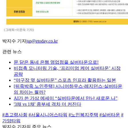
(그래픽=이은숙 기자)
박지수 기자
jsp@etoday.co.kr
관련 뉴스
문 닫은 동네 은행 영업점을 실버타운으로!
비접촉 모니터링 기술, ‘프리미엄 케어 실버타운’ 시장
공략
“야구장 옆 실버타운” 스포츠 인프라 활용하는 일본
[뒤죽박죽 노인주택] 시니어하우스·레지던스·실버타운
의 차이는 뭘까?
AI가 쓴 가상 에세이 “실버타운에서 만난 새로운 나”
'3채 vs 1채' 종부세 격차 더 커진다
#초고령사회
#서울시니어스타워
#노인복지주택
#실버타운
#
가양타워
박지수 기자의 주요 뉴스