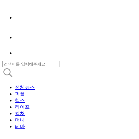
전체뉴스
피플
헬스
라이프
컬처
머니
테마