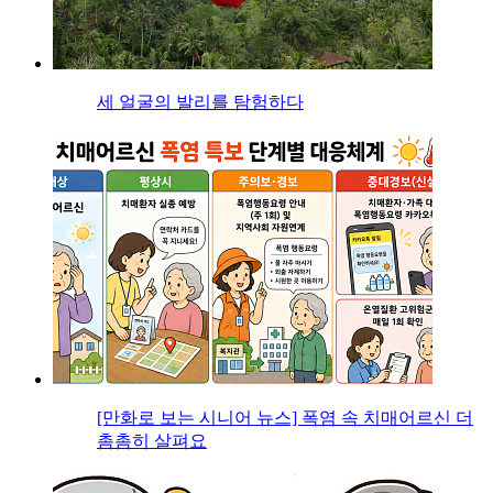
세 얼굴의 발리를 탐험하다
[만화로 보는 시니어 뉴스] 폭염 속 치매어르신 더
촘촘히 살펴요