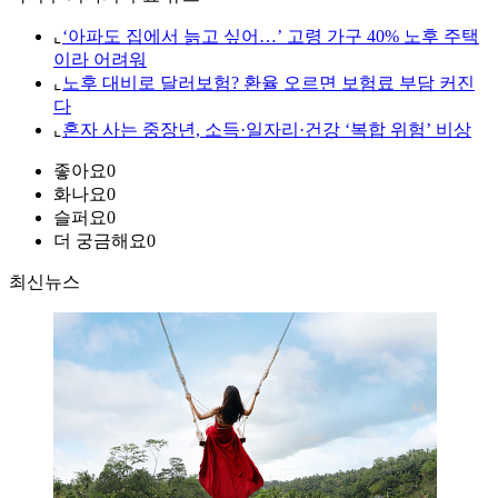
⌞
‘아파도 집에서 늙고 싶어…’ 고령 가구 40% 노후 주택
이라 어려워
⌞
노후 대비로 달러보험? 환율 오르면 보험료 부담 커진
다
⌞
혼자 사는 중장년, 소득·일자리·건강 ‘복합 위험’ 비상
좋아요
0
화나요
0
슬퍼요
0
더 궁금해요
0
최신뉴스