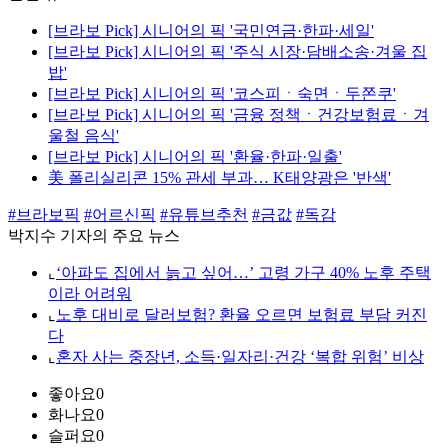
[브라보 Pick] 시니어의 픽 '국민연금·한파·세일'
[브라보 Pick] 시니어의 픽 '주식 시장·담배소송·겨울 집
밥'
[브라보 Pick] 시니어의 픽 '코스피ㆍ숙면ㆍ두쫀쿠'
[브라보 Pick] 시니어의 픽 '금융 정책ㆍ건강보험료ㆍ겨
울철 음식'
[브라보 Pick] 시니어의 픽 '환율·한파·일출'
美 폴리실리콘 15% 관세 부과… K태양광은 '반색'
#브라보픽
#어르신픽
#유튜브추천
#금값
#독감
박지수 기자의 주요 뉴스
⌞
‘아파도 집에서 늙고 싶어…’ 고령 가구 40% 노후 주택
이라 어려워
⌞
노후 대비로 달러보험? 환율 오르면 보험료 부담 커진
다
⌞
혼자 사는 중장년, 소득·일자리·건강 ‘복합 위험’ 비상
좋아요
0
화나요
0
슬퍼요
0