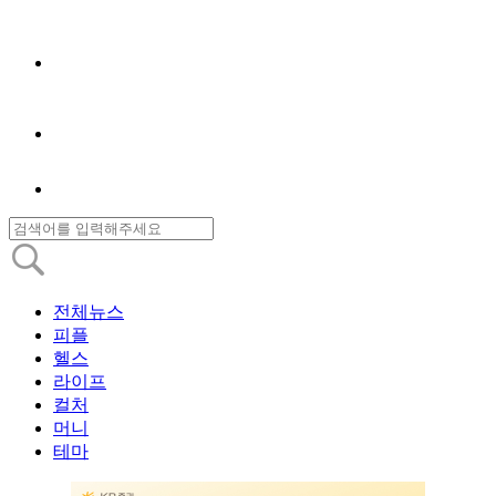
전체뉴스
피플
헬스
라이프
컬처
머니
테마