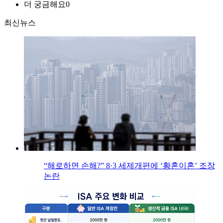
더 궁금해요
0
최신뉴스
“해로하면 손해?” 8·3 세제개편에 ‘황혼이혼’ 조장
논란