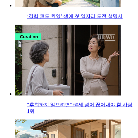
‘경험 無도 환영’ 생애 첫 일자리 도전 설명서
"후회하지 않으려면" 60세 넘어 끊어내야 할 사람
1위