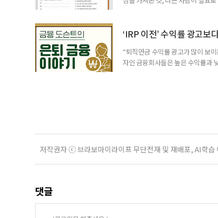
for 5060 창직사례집’을 바탕으로 ‘
싶었나요? ▷ 내가 살아오며 ‘이렇게 바
2._______________ 3._____
‘IRP 이전’ 수익률 광고보
“퇴직연금 수익률 광고가 많이 보이는
자인 금융회사들은 높은 수익률과 낮
가입자를 유치한다. 하지만 수익률이
운용하는 자금인 만큼, 광고보다 먼저
사들이 내세우는 퇴직연금 수익률은 
저작권자 ⓒ 브라보마이라이프 무단전재 및 재배포, AI학습
댓글