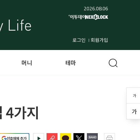
2026.08.06
로그인
회원가입
머니
테마
가
팁 4가지
가
선호매체 추가