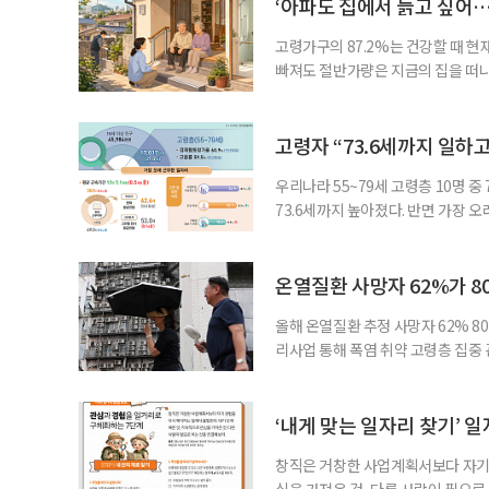
‘아파도 집에서 늙고 싶어…
고령가구의 87.2%는 건강할 때 현
빠져도 절반가량은 지금의 집을 떠나
공급에 무게가 실려 있다. 통합돌봄
지원 체계를 구축해야 한다는 제언이 
여름호에 실린 ‘통합돌봄 시행에 따른
고령자 “73.6세까지 일하고
우리나라 55~79세 고령층 10명 
73.6세까지 높아졌다. 반면 가장 
뒤에도 상당 기간 일해야 하는 고령층
처가 5일 발표한 ‘2026년 5월 경
7000명으로, 1년 전보다 57만 명
온열질환 사망자 62%가 8
올해 온열질환 추정 사망자 62% 8
리사업 통해 폭염 취약 고령층 집중
나타났다. 이에 정부가 전국 보건소
에 따르면 5월 15일부터 이달 4일
고령층은 825명(33.8%), 80세 
‘내게 맞는 일자리 찾기’ 
창직은 거창한 사업계획서보다 자기 
심을 가져온 것, 다른 사람이 필요로