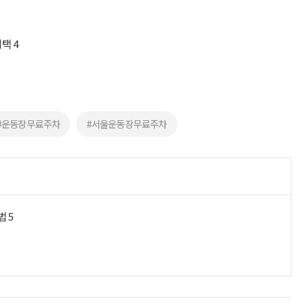
택 4
선
#운동장무료주차
#서울운동장무료주차
법 5