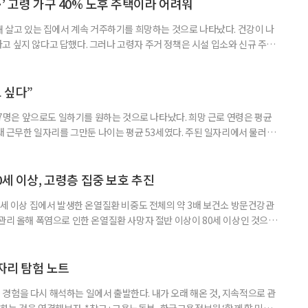
’ 고령 가구 40% 노후 주택이라 어려워
재 살고 있는 집에서 계속 거주하기를 희망하는 것으로 나타났다. 건강이 나
고 싶지 않다고 답했다. 그러나 고령자 주거 정책은 시설 입소와 신규 주택
 시행을 계기로 집수리부터 퇴원 후 임시 거처, 방문 돌봄까지 연결하는 주거
나왔다. 6일 건축공간연구원(AURI)이 발간한 ‘건축과 도시 공간’ 2026년
 고령자 주거-돌봄 협업 체계 구축 방안’ 보고서는 고
 싶다”
중 7명은 앞으로도 일하기를 원하는 것으로 나타났다. 희망 근로 연령은 평균
오래 근무한 일자리를 그만둔 나이는 평균 53세였다. 주된 일자리에서 물러난
의 현실이 통계로 확인됐다. 고령층 취업자 1012만 5000명 국가데이터
제활동인구조사 고령층 부가조사 결과’에 따르면 55~79세 인구는 1701만
 증가했다. 15세 이상 인구에서 차지하는 비중은
0세 이상, 고령층 집중 보호 추진
0세 이상 집에서 발생한 온열질환 비중도 전체의 약 3배 보건소 방문건강관
 관리 올해 폭염으로 인한 온열질환 사망자 절반 이상이 80세 이상인 것으로
 방문건강관리사업을 통해 80세 이상 고령자 보호를 추진한다. 6일 복지부
까지 질병관리청으로 신고된 온열질환자는 총 2441명으로 이 중 65세 이상
이상은 300명(12.3%)으로 집계됐다. 연령별 환자 수
일자리 탐험 노트
경험을 다시 해석하는 일에서 출발한다. 내가 오래 해온 것, 지속적으로 관
 하는 것을 연결해보자. *참고 : 고용노동부·한국고용정보원 ‘함께 할 미래