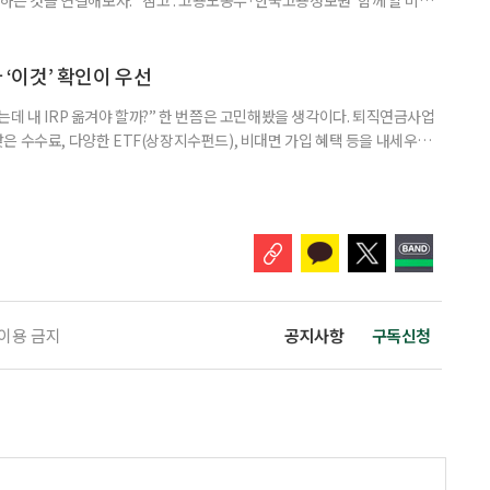
브라보 마이 라이프’ 재구성. STEP 1. 내 안의 재료 찾기 1. 무엇을 바꾸고
뀌면 좋겠다’고 느낀 일은? 1._______________
__________ ▷ 그중 내가 직접 해볼 만
다 ‘이것’ 확인이 우선
데 내 IRP 옮겨야 할까?” 한 번쯤은 고민해봤을 생각이다. 퇴직연금사업
은 수수료, 다양한 ETF(상장지수펀드), 비대면 가입 혜택 등을 내세우며
 높다고 해서 무조건 옮기는 것만이 정답은 아니다. 퇴직연금은 오랜 기간
 확인해야 할 사항이 있다. 수익률 광고, 먼저 기준부터 봐야 한다 금융회
눈에 잘 들어온다. 하지만 수익률 숫자는 기준에 따라달라질 수 있다.
 이용 금지
공지사항
구독신청