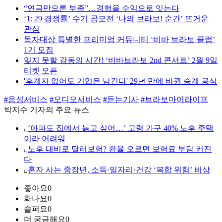
“연금만으론 부족”…경험을 수익으로 잇는다
‘1: 29 경쟁률’ 수기 공모전 ‘나의 브라보! 순간’ 뜨거운
관심
독자대상 특별한 프리미엄 커뮤니티 ‘비바 브라보 클럽’
1기 모집
잊지 못할 감동의 시간! ‘비바브라보 2nd 콘서트’ 2월 9일
티켓 오픈
'후계자 없어도 기업은 남긴다' 29년 만에 바뀐 승계 공식
#음성서비스
#오디오서비스
#듣는기사
#브라보마이라이프
박지수 기자의 주요 뉴스
⌞
‘아파도 집에서 늙고 싶어…’ 고령 가구 40% 노후 주택
이라 어려워
⌞
노후 대비로 달러보험? 환율 오르면 보험료 부담 커진
다
⌞
혼자 사는 중장년, 소득·일자리·건강 ‘복합 위험’ 비상
좋아요
0
화나요
0
슬퍼요
0
더 궁금해요
0