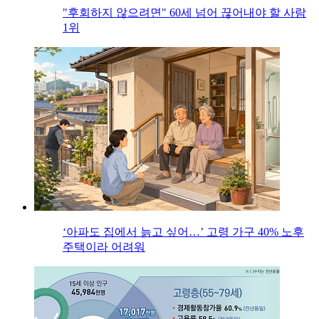
"후회하지 않으려면" 60세 넘어 끊어내야 할 사람
1위
‘아파도 집에서 늙고 싶어…’ 고령 가구 40% 노후
주택이라 어려워