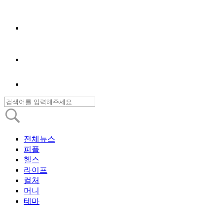
전체뉴스
피플
헬스
라이프
컬처
머니
테마