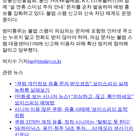
보통신진흥협회, 통신 3사(SK텔레콤, KT, LG유플러스)와 함
께 ‘설 연휴 스미싱 주의 안내’ 문자를 순차 발송하며 예방 홍
보를 강화하고 있다. 불법 스팸 신고와 신속 차단 체계도 운영
중이다.
방미통위는 불법 스팸이 의심되는 문자에 포함된 인터넷 주소
는 누르지 말고 전화도 받지 않아야 하며, 의심 문자는 불법 스
팸 대응센터(118)에 신고해 이용자 피해 확산 방지에 참여해
달라고 당부했다.
박지수 기자
jsp@etoday.co.kr
관련 뉴스
“쿠팡 개인정보 유출 문자 받으셨죠” 보이스피싱 실제
녹취록 살펴보기
[만화로 보는 시니어 뉴스] “의심하고, 끊고, 확인하세요”
보이스피싱 예방법
시니어 이용 많은 쿠팡, 유출 사태에 '보이스피싱 표적'
위험
쿠팡 3370만 계정 유출, 정작 시니어는 ‘탈퇴도 못 한다’
SK하이닉스, 용인·청주 54조 투자… AI 메모리 생산기지
키운다