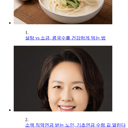
1.
설탕 vs 소금, 콩국수를 건강하게 먹는 법
2.
소액 직역연금 받는 노인, 기초연금 수령 길 열린다