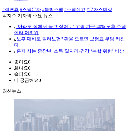
#설연휴
#스팸문자
#불법스팸
#스팸신고
#문자스미싱
박지수 기자의 주요 뉴스
⌞
‘아파도 집에서 늙고 싶어…’ 고령 가구 40% 노후 주택
이라 어려워
⌞
노후 대비로 달러보험? 환율 오르면 보험료 부담 커진
다
⌞
혼자 사는 중장년, 소득·일자리·건강 ‘복합 위험’ 비상
좋아요
0
화나요
0
슬퍼요
0
더 궁금해요
0
최신뉴스