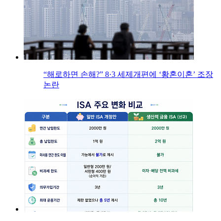
“해로하면 손해?” 8·3 세제개편에 ‘황혼이혼’ 조장
논란