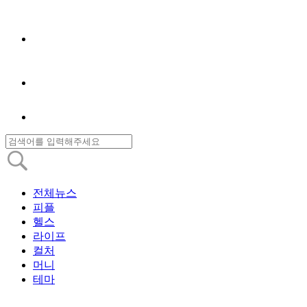
전체뉴스
피플
헬스
라이프
컬처
머니
테마