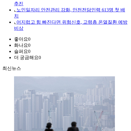
추진
⌞
노인일자리 안전관리 강화, 안전전담인력 613명 첫 배
치
⌞
어지럽고 힘 빠진다면 위험신호, 고령층 온열질환 예방
비상
좋아요
0
화나요
0
슬퍼요
0
더 궁금해요
0
최신뉴스