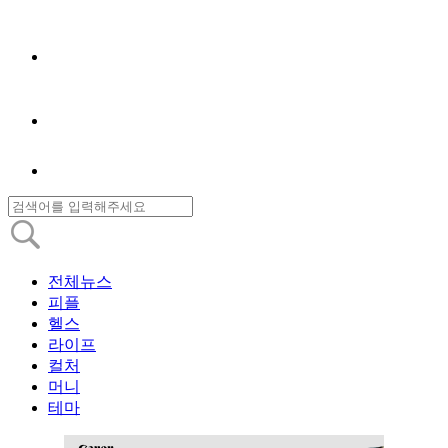
전체뉴스
피플
헬스
라이프
컬처
머니
테마