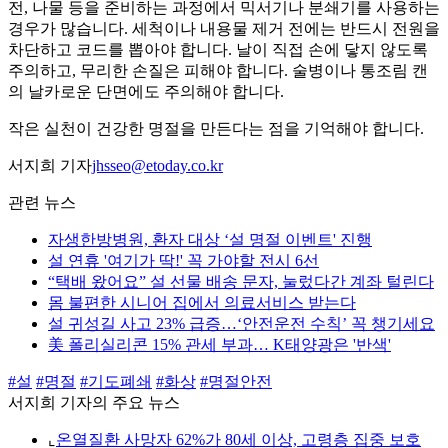
전, 나물 등을 준비하는 과정에서 믹서기나 분쇄기를 사용하는
경우가 많습니다. 세척이나 내용물 제거 전에는 반드시 전원을
차단하고 코드를 뽑아야 합니다. 날이 직접 손에 닿지 않도록
주의하고, 무리한 손질은 피해야 합니다. 술병이나 통조림 캔
의 날카로운 단면에도 주의해야 합니다.
작은 실천이 건강한 명절을 만든다는 점을 기억해야 합니다.
서지희 기자
jhsseo@etoday.co.kr
관련 뉴스
자생한방병원, 환자 대상 ‘설 명절 이벤트' 진행
설 연휴 '여기가 딱!' 꼭 가야할 전시 6선
“택배 왔어요” 설 선물 배송 문자, 눌렀다간 계좌 털린다
몸 불편한 시니어 집에서 의료서비스 받는다
설 귀성길 사고 23% 급증…‘안전운전 수칙’ 꼭 챙기세요
美 폴리실리콘 15% 관세 부과… K태양광은 '반색'
#설
#명절
#기도폐쇄
#화상
#명절안전
서지희 기자의 주요 뉴스
⌞
온열질환 사망자 62%가 80세 이상, 고령층 집중 보호