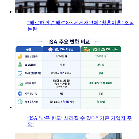
“해로하면 손해?” 8·3 세제개편에 ‘황혼이혼’ 조장
논란
“ISA ‘남은 한도’ 사라질 수 있다” 기존 가입자 주
목!