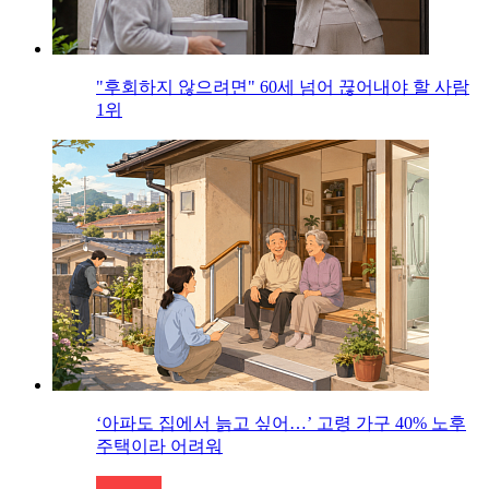
"후회하지 않으려면" 60세 넘어 끊어내야 할 사람
1위
‘아파도 집에서 늙고 싶어…’ 고령 가구 40% 노후
주택이라 어려워