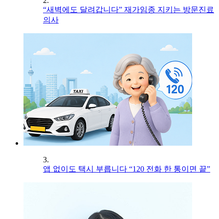
2.
“새벽에도 달려갑니다” 재가임종 지키는 방문진료
의사
3.
앱 없이도 택시 부릅니다 “120 전화 한 통이면 끝”