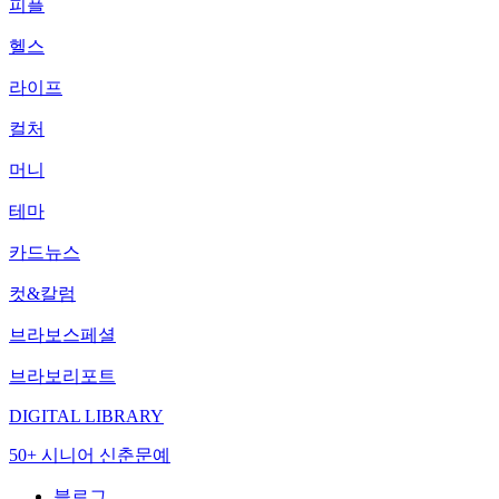
피플
헬스
라이프
컬처
머니
테마
카드뉴스
컷&칼럼
브라보스페셜
브라보리포트
DIGITAL LIBRARY
50+ 시니어 신춘문예
블로그