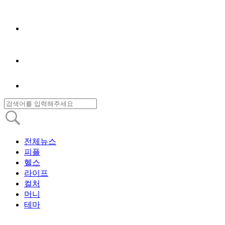
전체뉴스
피플
헬스
라이프
컬처
머니
테마