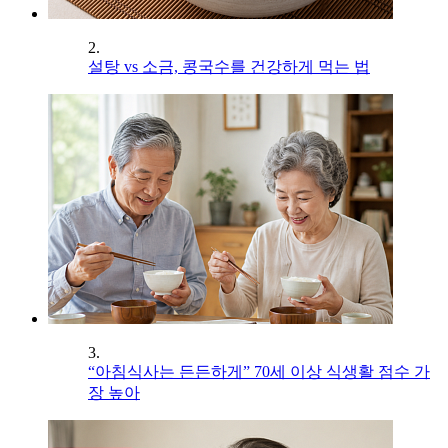
2.
설탕 vs 소금, 콩국수를 건강하게 먹는 법
3.
“아침식사는 든든하게” 70세 이상 식생활 점수 가
장 높아