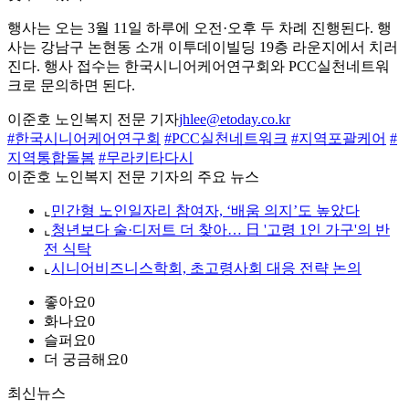
행사는 오는 3월 11일 하루에 오전·오후 두 차례 진행된다. 행
사는 강남구 논현동 소개 이투데이빌딩 19층 라운지에서 치러
진다. 행사 접수는 한국시니어케어연구회와 PCC실천네트워
크로 문의하면 된다.
이준호 노인복지 전문 기자
jhlee@etoday.co.kr
#한국시니어케어연구회
#PCC실천네트워크
#지역포괄케어
#
지역통합돌봄
#무라키타다시
이준호 노인복지 전문 기자의 주요 뉴스
⌞
민간형 노인일자리 참여자, ‘배움 의지’도 높았다
⌞
청년보다 술·디저트 더 찾아… 日 '고령 1인 가구'의 반
전 식탁
⌞
시니어비즈니스학회, 초고령사회 대응 전략 논의
좋아요
0
화나요
0
슬퍼요
0
더 궁금해요
0
최신뉴스