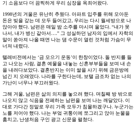
기 소음보다 더 끔찍하게 우리 심장을 옥죄어왔다.
1998년의 겨울은 유난히 추웠다. 아파트 입주를 위해 모아둔
돈은 빚을 갚는 데 모두 들어갔고, 우리는 다시 월세방으로 나
앉아야 했다. 남편은 매일 밤 소주를 마시며 울었다. “내가 못
나서, 내가 병신 같아서….” 그 성실하던 남자의 입에서 자학의
말이 쏟아져 나올 때면 나는 댐 수문이 열린 것처럼 가슴이 무
너져 내렸다.
텔레비전에서는 ‘금 모으기 운동’이 한창이었다. 돌 반지를 들
고 나오는 사람, 결혼 예물을 내놓는 신혼부부들을 보며 내 손
을 내려다보았다. 결혼반지는 이미 쌀을 사기 위해 금은방에
넘긴 지 오래였다. 나라를 구한다는데, 보탤 금조차 없는 나의
가난이 너무나 부끄러웠다.
그해 겨울, 남편은 삶의 의지를 놓으려 했다. 며칠째 방 밖으로
나오지 않고 식음을 전폐하는 남편을 보며 나는 깨달았다. 이
대로 가다간 정말로 우리 가족 모두가 침몰하겠구나. 누군가는
노를 저어야 했다. 나는 부엌 귀퉁이에 쪼그리고 앉아 눈물을
훔치고, 난생처음 구인 광고 신문을 펼쳤다.