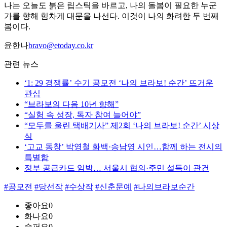
나는 오늘도 붉은 립스틱을 바르고, 나의 돌봄이 필요한 누군
가를 향해 힘차게 대문을 나선다. 이것이 나의 화려한 두 번째
봄이다.
윤한나
bravo@etoday.co.kr
관련 뉴스
‘1: 29 경쟁률’ 수기 공모전 ‘나의 브라보! 순간’ 뜨거운
관심
“브라보의 다음 10년 향해”
“실험 속 성장, 독자 참여 늘어야”
“모두를 울린 택배기사” 제2회 ‘나의 브라보! 순간’ 시상
식
‘고교 동창’ 박영철 화백·송남영 시인…함께 하는 전시의
특별함
정부 공급카드 임박… 서울시 협의·주민 설득이 관건
#공모전
#당선작
#수상작
#신춘문예
#나의브라보순간
좋아요
0
화나요
0
슬퍼요
0