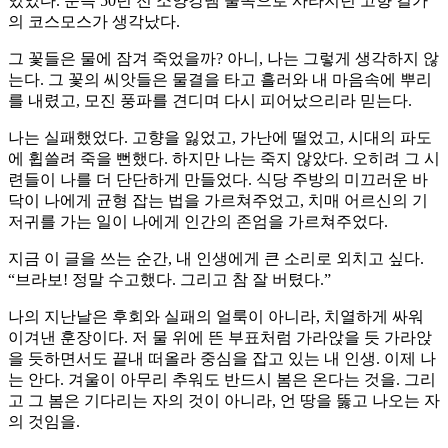
있었다. 문득 50년 전 소양강댐 물속으로 사라지던 고향 길가
의 코스모스가 생각났다.
그 꽃들은 물에 잠겨 죽었을까? 아니, 나는 그렇게 생각하지 않
는다. 그 꽃의 씨앗들은 물결을 타고 흘러와 내 마음속에 뿌리
를 내렸고, 모진 풍파를 견디며 다시 피어났으리라 믿는다.
나는 실패했었다. 고향을 잃었고, 가난에 떨었고, 시대의 파도
에 휩쓸려 죽을 뻔했다. 하지만 나는 죽지 않았다. 오히려 그 시
련들이 나를 더 단단하게 만들었다. 식당 주방의 미끄러운 바
닥이 나에게 균형 잡는 법을 가르쳐주었고, 치매 어르신의 기
저귀를 가는 일이 나에게 인간의 존엄을 가르쳐주었다.
지금 이 글을 쓰는 순간, 내 인생에게 큰 소리로 외치고 싶다.
“브라보! 정말 수고했다. 그리고 참 잘 버텼다.”
나의 지난날은 후회와 실패의 얼룩이 아니라, 치열하게 싸워
이겨낸 훈장이다. 저 물 위에 뜬 부표처럼 가라앉을 듯 가라앉
을 듯하면서도 끝내 떠올라 중심을 잡고 있는 내 인생. 이제 나
는 안다. 겨울이 아무리 추워도 반드시 봄은 온다는 것을. 그리
고 그 봄은 기다리는 자의 것이 아니라, 언 땅을 뚫고 나오는 자
의 것임을.