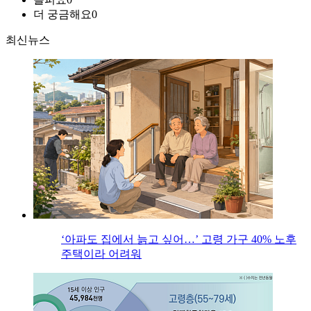
더 궁금해요
0
최신뉴스
‘아파도 집에서 늙고 싶어…’ 고령 가구 40% 노후
주택이라 어려워