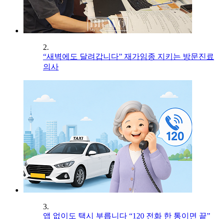
2.
“새벽에도 달려갑니다” 재가임종 지키는 방문진료
의사
3.
앱 없이도 택시 부릅니다 “120 전화 한 통이면 끝”