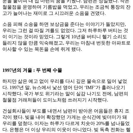
눈을 붙이며 내 집 마련의 꿈을 키웠다. 남편은 성실했다. 작은
철물점을 운영하며 기름밥을 먹었고, 우리는 조금씩 통장의 잔
고가 늘어나는 재미로 그 시끄러운 소음을 견뎠다.
소음 피해 소송을 하면 보상금을 준다는 이야기가 돌았지만,
우리는 그런 걸 따질 겨를도 없었다. 그저 하루하루 버티는 것
이 이기는 것이라 믿었다. 그렇게 10년을 버티니 헬기 소리도
들리지 않을 만큼 익숙해졌고, 우리는 마침내 번듯한 아파트로
이사할 수 있는 목돈을 손에 쥐게 됐다.
1997년의 겨울 : 두 번째 수몰
하지만 삶은 예고 없이 우리를 다시 깊은 물속으로 밀어 넣었
다. 1997년 말, 뉴스에서 낯선 영어 단어 ‘IMF’가 흘러나오기
시작했다. 국가 부도 위기라는 말이 실감 나기도 전에, 남편의
철물점 거래처들이 도미노처럼 쓰러지기 시작했다.
건설회사들이 부도를 내면서 남편이 받아온 어음들은 휴지 조
각이 됐다. 빚을 내어 확장했던 가게는 순식간에 빚더미가 돼
우리를 덮쳤다. 이자는 하루가 다르게 치솟아 20%를 넘나들었
다. 은행은 더 이상 우리의 이웃이 아니었다. 빚 독촉 전화는 헬