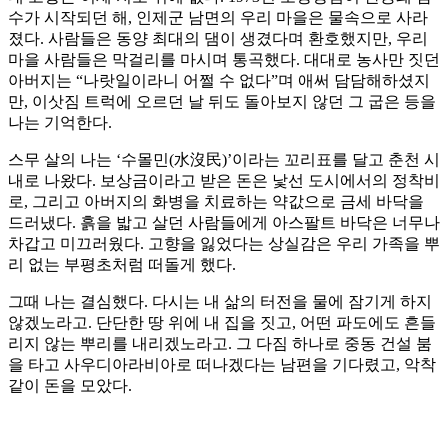
수가 시작되던 해, 인제군 남면의 우리 마을은 물속으로 사라
졌다. 사람들은 동양 최대의 댐이 생겼다며 환호했지만, 우리
마을 사람들은 막걸리를 마시며 통곡했다. 대대로 농사만 짓던
아버지는 “나랏일이라니 어쩔 수 없다”며 애써 담담해하셨지
만, 이삿짐 트럭에 오르던 날 뒤도 돌아보지 않던 그 굽은 등을
나는 기억한다.
스무 살의 나는 ‘수몰민(水沒民)’이라는 꼬리표를 달고 춘천 시
내로 나왔다. 보상금이라고 받은 돈은 낯선 도시에서의 정착비
로, 그리고 아버지의 화병을 치료하는 약값으로 금세 바닥을
드러냈다. 흙을 밟고 살던 사람들에게 아스팔트 바닥은 너무나
차갑고 미끄러웠다. 고향을 잃었다는 상실감은 우리 가족을 뿌
리 없는 부평초처럼 떠돌게 했다.
그때 나는 결심했다. 다시는 내 삶의 터전을 물에 잠기게 하지
않겠노라고. 단단한 땅 위에 내 집을 짓고, 어떤 파도에도 흔들
리지 않는 뿌리를 내리겠노라고. 그 다짐 하나로 중동 건설 붐
을 타고 사우디아라비아로 떠나겠다는 남편을 기다렸고, 악착
같이 돈을 모았다.