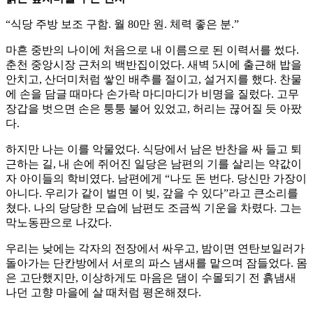
“식당 주방 보조 구함. 월 80만 원. 체력 좋은 분.”
마흔 중반의 나이에 처음으로 내 이름으로 된 이력서를 썼다.
춘천 중앙시장 근처의 백반집이었다. 새벽 5시에 출근해 밥을
안치고, 산더미처럼 쌓인 배추를 절이고, 설거지를 했다. 찬물
에 손을 담글 때마다 손가락 마디마디가 비명을 질렀다. 고무
장갑을 벗으면 손은 퉁퉁 불어 있었고, 허리는 끊어질 듯 아팠
다.
하지만 나는 이를 악물었다. 식당에서 남은 반찬을 싸 들고 퇴
근하는 길, 내 손에 쥐어진 일당은 남편의 기를 살리는 약값이
자 아이들의 학비였다. 남편에게 “나도 돈 번다. 당신만 가장이
아니다. 우리가 같이 벌면 이 빚, 갚을 수 있다”라고 큰소리를
쳤다. 나의 당당한 모습에 남편도 조금씩 기운을 차렸다. 그는
막노동판으로 나갔다.
우리는 낮에는 각자의 전장에서 싸우고, 밤이면 연탄보일러가
돌아가는 단칸방에서 서로의 파스 냄새를 맡으며 잠들었다. 몸
은 고단했지만, 이상하게도 마음은 댐이 수몰되기 전 흙냄새
나던 고향 마을에 살 때처럼 평온해졌다.