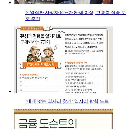
온열질환 사망자 62%가 80세 이상, 고령층 집중 보
호 추진
‘내게 맞는 일자리 찾기’ 일자리 탐험 노트