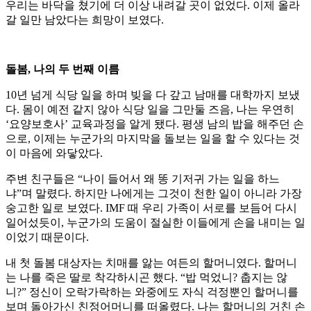
우리는 바닥을 쳤기에 더 이상 내려갈 곳이 없었다. 이제 올라
갈 일만 남았다는 희망이 보였다.
돌봄, 나의 두 번째 이름
10년 넘게 식당 일을 하며 빚을 다 갚고 남매를 대학까지 보냈
다. 몸이 예전 같지 않아 식당 일을 그만둘 즈음, 나는 우연히
‘요양보호사’ 교육과정을 알게 됐다. 평생 남의 밥을 해주던 손
으로, 이제는 누군가의 마지막을 돌보는 일을 할 수 있다는 것
이 마음에 와닿았다.
주변 친구들은 “나이 들어서 왜 똥 기저귀 가는 일을 하느
냐”며 말렸다. 하지만 나에게는 그것이 천한 일이 아니라 가장
숭고한 일로 보였다. IMF 때 우리 가족이 서로를 보듬어 다시
일어섰듯이, 누군가의 도움이 절실한 이들에게 손을 내미는 일
이었기 때문이다.
내 첫 돌봄 대상자는 치매를 앓는 여든의 할머니였다. 할머니
는 나를 죽은 딸로 착각하시곤 했다. “밥 먹었니? 춥지는 않
니?” 정신이 오락가락하는 와중에도 자식 걱정뿐인 할머니를
보며 돌아가신 친정어머니를 떠올렸다. 나는 할머니의 거친 손