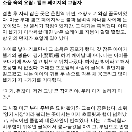
소음 속의 요람 : 캠프 페이지의 그림자
결혼 후 자리 잡은 곳은 춘천역 뒤편, 소양로 기와집 골목이었
다. 미군 부대 캠프 페이지와는 불과 담벼락 하나를 사이에 둔
곳이었다. 싼 월세가 장점이었지만, 그 대가는 혹독했다. 아파
치 헬기가 이착륙할 때면 낡은 슬레이트 지붕이 덜덜 떨렸고,
방 안의 먼지가 뽀얗게 일어났다.
아이를 낳아 기르면서 그 소음은 공포가 됐다. 갓 잠든 아이가
헬기의 굉음에 경기(驚氣)를 하며 깨어날 때마다, 나는 아이를
포대기에 싸서 업고 밖으로 뛰쳐나왔다. 하지만 밖이라고 해서
조용할 리 없었다. 거대한 프로펠러 바람이 골목의 흙먼지를
일으켰고, 나는 아이의 귀를 두 손으로 막은 채 웅크리고 앉아
헬기가 지나가기를 기다렸다.
“아가, 괜찮아. 저건 그냥 큰 잠자리야. 우리 아가 놀라지 마
라.”
그 시절 미군 부대 주변은 묘한 활기와 그늘이 공존했다. 소위
‘양키 시장’이라 불리는 곳에서는 미제 초콜릿과 햄이 넘쳐났
고, 저녁이면 클럽의 네온사인이 번쩍였다. 나는 그 화려함과
비루함이 뒤섞인 골목에서 콩나물값을 아끼고, 부업으로 인형