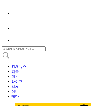
전체뉴스
피플
헬스
라이프
컬처
머니
테마