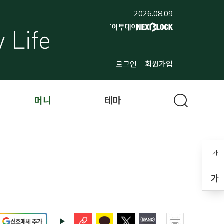
2026.08.09
로그인
회원가입
머니
테마
가
가
선호매체 추가