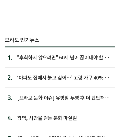
브라보 인기뉴스
1.
"후회하지 않으려면" 60세 넘어 끊어내야 할 사
람 1위
2.
‘아파도 집에서 늙고 싶어…’ 고령 가구 40% 노
후 주택이라 어...
3.
[브라보 문화 이슈] 유방암 투병 후 더 단단해진
박미선
4.
광명, 시간을 걷는 문화 마실길