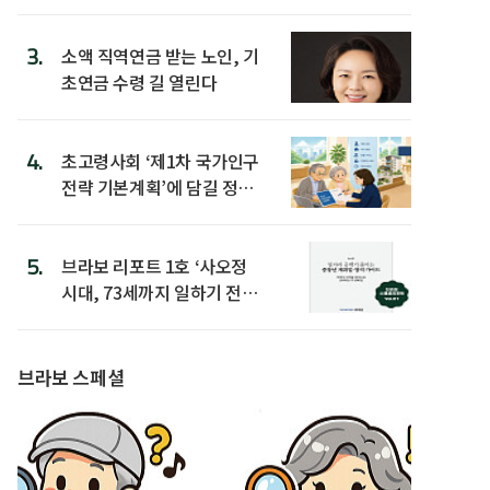
3.
소액 직역연금 받는 노인, 기
초연금 수령 길 열린다
4.
초고령사회 ‘제1차 국가인구
전략 기본계획’에 담길 정책
은
5.
브라보 리포트 1호 ‘사오정
시대, 73세까지 일하기 전략’
발간
브라보 스페셜