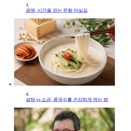
3.
광명, 시간을 걷는 문화 마실길
4.
설탕 vs 소금, 콩국수를 건강하게 먹는 법