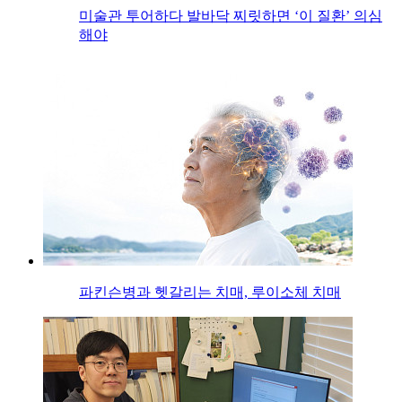
미술관 투어하다 발바닥 찌릿하면 ‘이 질환’ 의심
해야
파킨슨병과 헷갈리는 치매, 루이소체 치매