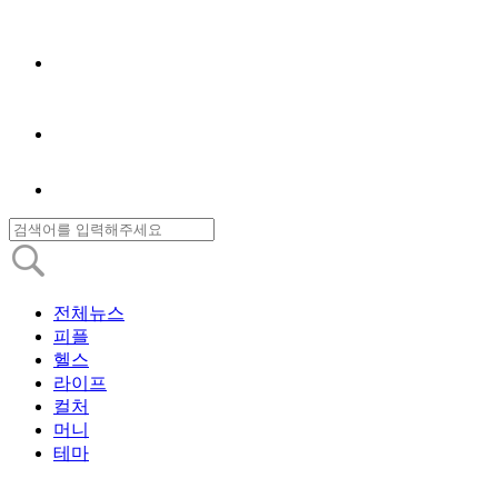
전체뉴스
피플
헬스
라이프
컬처
머니
테마