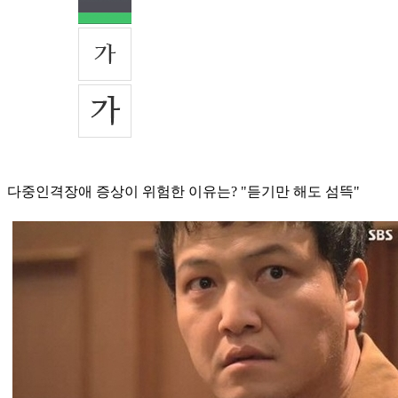
다중인격장애 증상이 위험한 이유는? "듣기만 해도 섬뜩"