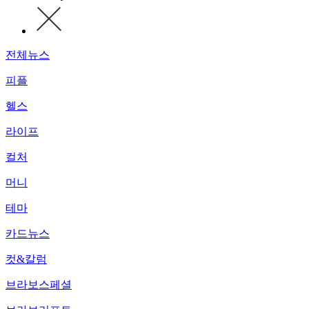
전체뉴스
피플
헬스
라이프
컬처
머니
테마
카드뉴스
컷&칼럼
브라보스페셜