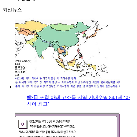
최신뉴스
韓·日 포함 아태 고소득 지역 기대수명 84.1세 ‘아
시아 최고’