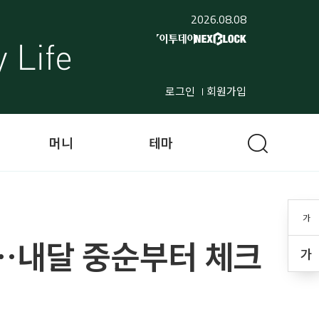
2026.08.08
로그인
회원가입
머니
테마
가
…내달 중순부터 체크
가