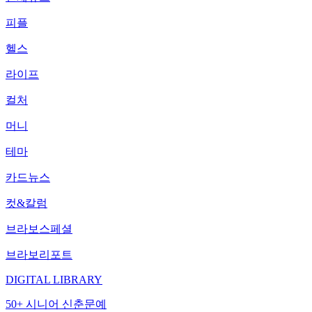
피플
헬스
라이프
컬처
머니
테마
카드뉴스
컷&칼럼
브라보스페셜
브라보리포트
DIGITAL LIBRARY
50+ 시니어 신춘문예