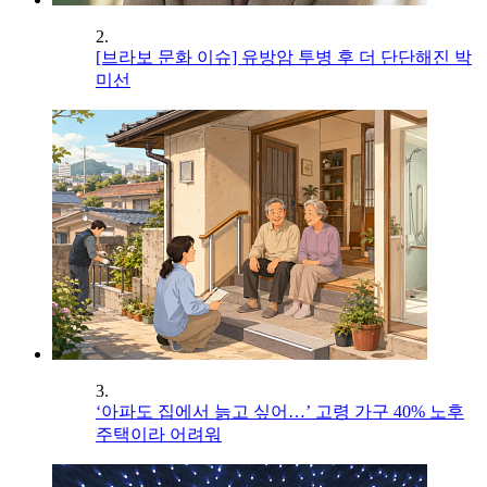
2.
[브라보 문화 이슈] 유방암 투병 후 더 단단해진 박
미선
3.
‘아파도 집에서 늙고 싶어…’ 고령 가구 40% 노후
주택이라 어려워