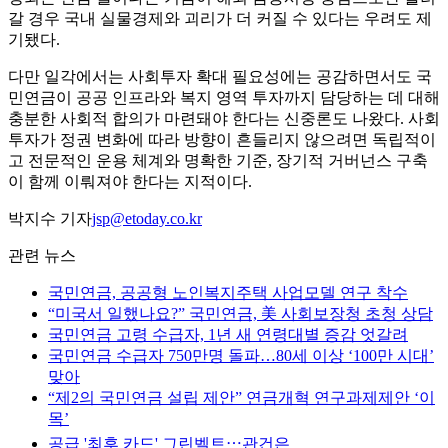
갈 경우 국내 실물경제와 괴리가 더 커질 수 있다는 우려도 제
기됐다.
다만 일각에서는 사회투자 확대 필요성에는 공감하면서도 국
민연금이 공공 인프라와 복지 영역 투자까지 담당하는 데 대해
충분한 사회적 합의가 마련돼야 한다는 신중론도 나왔다. 사회
투자가 정권 변화에 따라 방향이 흔들리지 않으려면 독립적이
고 전문적인 운용 체계와 명확한 기준, 장기적 거버넌스 구축
이 함께 이뤄져야 한다는 지적이다.
박지수 기자
jsp@etoday.co.kr
관련 뉴스
국민연금, 공공형 노인복지주택 사업모델 연구 착수
“미국서 일했나요?” 국민연금, 美 사회보장청 초청 상담
국민연금 고령 수급자, 1년 새 연령대별 증감 엇갈려
국민연금 수급자 750만명 돌파…80세 이상 ‘100만 시대’
맞아
“제2의 국민연금 설립 제안” 연금개혁 연구과제제안 ‘이
목’
공급 '최후 카드' 그린벨트⋯관건은