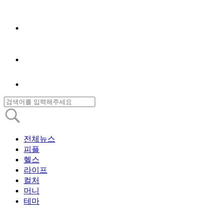
전체뉴스
피플
헬스
라이프
컬처
머니
테마