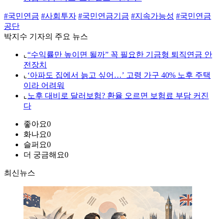
#국민연금
#사회투자
#국민연금기금
#지속가능성
#국민연금
공단
박지수 기자의 주요 뉴스
⌞
“수익률만 높이면 될까” 꼭 필요한 기금형 퇴직연금 안
전장치
⌞
‘아파도 집에서 늙고 싶어…’ 고령 가구 40% 노후 주택
이라 어려워
⌞
노후 대비로 달러보험? 환율 오르면 보험료 부담 커진
다
좋아요
0
화나요
0
슬퍼요
0
더 궁금해요
0
최신뉴스