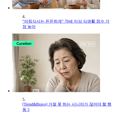
4.
“아침식사는 든든하게” 70세 이상 식생활 점수 가
장 높아
5.
[Trend&Bravo] 거절 못 하는 시니어가 끊어야 할 행
동 5