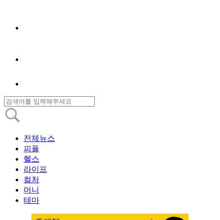
전체뉴스
피플
헬스
라이프
컬처
머니
테마