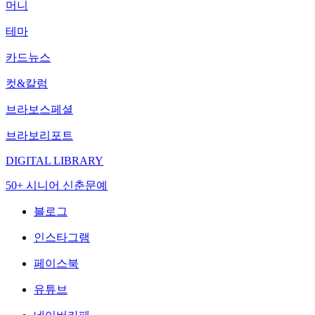
머니
테마
카드뉴스
컷&칼럼
브라보스페셜
브라보리포트
DIGITAL LIBRARY
50+ 시니어 신춘문예
블로그
인스타그램
페이스북
유튜브