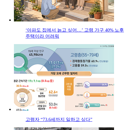
‘아파도 집에서 늙고 싶어…’ 고령 가구 40% 노후
주택이라 어려워
고령자 “73.6세까지 일하고 싶다”