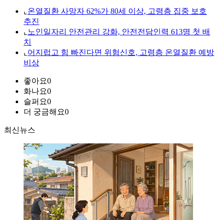
⌞
온열질환 사망자 62%가 80세 이상, 고령층 집중 보호
추진
⌞
노인일자리 안전관리 강화, 안전전담인력 613명 첫 배
치
⌞
어지럽고 힘 빠진다면 위험신호, 고령층 온열질환 예방
비상
좋아요
0
화나요
0
슬퍼요
0
더 궁금해요
0
최신뉴스