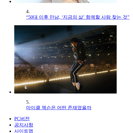
4.
“50대 이후 만남, ‘지금의 삶’ 함께할 사람 찾는 것”
5.
마이클 잭슨은 어떤 존재였을까
PC버전
공지사항
사이트맵