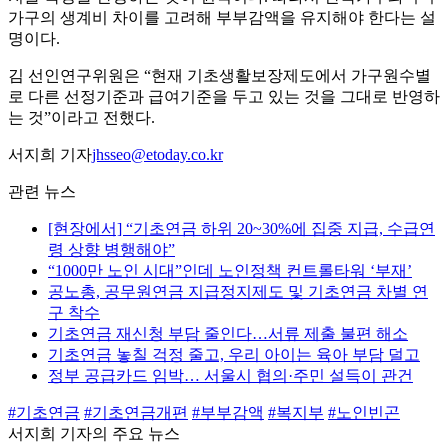
가구의 생계비 차이를 고려해 부부감액을 유지해야 한다는 설
명이다.
김 선인연구위원은 “현재 기초생활보장제도에서 가구원수별
로 다른 선정기준과 급여기준을 두고 있는 것을 그대로 반영하
는 것”이라고 전했다.
서지희 기자
jhsseo@etoday.co.kr
관련 뉴스
[현장에서] “기초연금 하위 20~30%에 집중 지급, 수급연
령 상향 병행해야”
“1000만 노인 시대”인데 노인정책 컨트롤타워 ‘부재’
공노총, 공무원연금 지급정지제도 및 기초연금 차별 연
구 착수
기초연금 재신청 부담 줄인다…서류 제출 불편 해소
기초연금 놓칠 걱정 줄고, 우리 아이는 육아 부담 덜고
정부 공급카드 임박… 서울시 협의·주민 설득이 관건
#기초연금
#기초연금개편
#부부감액
#복지부
#노인빈곤
서지희 기자의 주요 뉴스